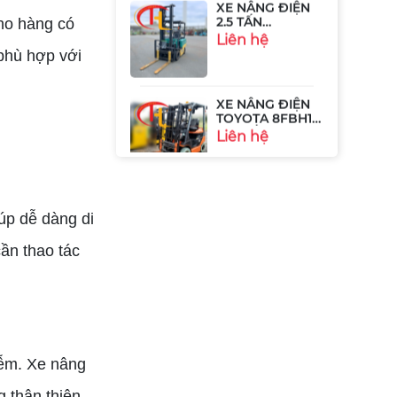
KOMATSU
Liên hệ
FB25EX-11
kho hàng có
 phù hợp với
XE NÂNG ĐIỆN
TOYOTA 8FBH15
- 1.5 TẤN
Liên hệ
XE NÂNG ĐIỆN
3,5 TẤN HIỆU
TOYOTA
Liên hệ
iúp dễ dàng di
cần thao tác
Cần Ben Điều
Khiển Nâng Hạ
Xe Nâng Linde -
Liên hệ
807722
iễm. Xe nâng
Giắc Sạc Xe
Nâng 350A -
823003
g thân thiện
Liên hệ