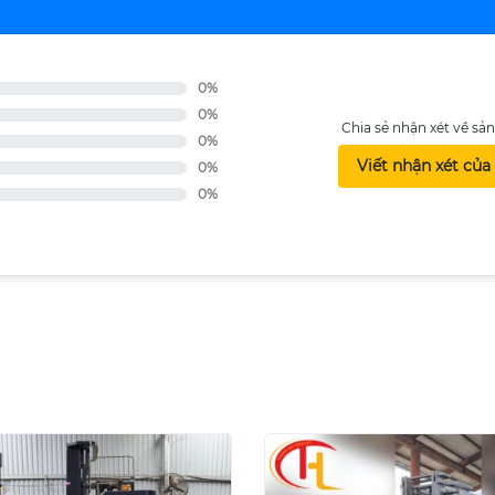
0%
0%
Chia sẻ nhận xét về s
0%
Viết nhận xét của
0%
0%
I