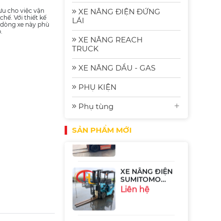
Ngồi Lái 2.5 Tấn
Sumitomo
Liên hệ
XE NÂNG ĐIỆN ĐỨNG
 ưu cho việc vận
51FB25PJXIII
hế. Với thiết kế
LÁI
 dòng xe này phù
.
XE NÂNG REACH
XE NÂNG ĐIỆN 2
TRUCK
TẤN NICHIYU
FB20P-75-300
Liên hệ
XE NÂNG DẦU - GAS
PHỤ KIỆN
XE NÂNG ĐIỆN 1
Phụ tùng
TẤN TOYOTA
8FB10
Liên hệ
SẢN PHẨM MỚI
XE NÂNG ĐIỆN
SUMITOMO
41FB09PSXII
Liên hệ
XE NÂNG ĐIỆN
2.5 TẤN