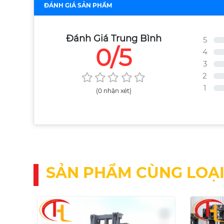
ĐÁNH GIÁ SẢN PHẨM
Đánh Giá Trung Bình
5
0/5
4
3
2
1
(0 nhận xét)
SẢN PHẨM CÙNG LOẠ