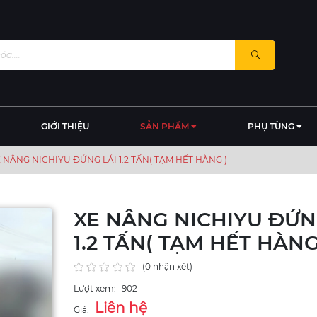
GIỚI THIỆU
SẢN PHẨM
PHỤ TÙNG
 NÂNG NICHIYU ĐỨNG LÁI 1.2 TẤN( TẠM HẾT HÀNG )
XE NÂNG NICHIYU ĐỨN
1.2 TẤN( TẠM HẾT HÀNG
(0 nhận xét)
Lượt xem:
902
Liên hệ
Giá: