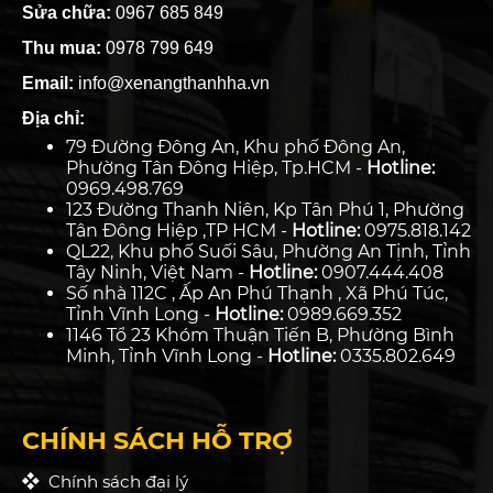
Sửa chữa:
0967 685 849
Thu mua:
0978 799 649
Email:
info@xenangthanhha.vn
Địa chỉ:
79 Đường Đông An, Khu phố Đông An,
Phường Tân Đông Hiệp, Tp.HCM -
Hotline:
0969.498.769
123 Đường Thanh Niên, Kp Tân Phú 1, Phường
Tân Đông Hiệp ,TP HCM -
Hotline:
0975.818.142
QL22, Khu phố Suối Sâu, Phường An Tịnh, Tỉnh
Tây Ninh, Việt Nam -
Hotline:
0907.444.408
Số nhà 112C , Ấp An Phú Thạnh , Xã Phú Túc,
Tỉnh Vĩnh Long -
Hotline:
0989.669.352
1146 Tổ 23 Khóm Thuận Tiến B, Phường Bình
Minh, Tỉnh Vĩnh Long -
Hotline:
0335.802.649
CHÍNH SÁCH HỖ TRỢ
Chính sách đại lý