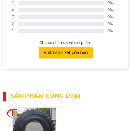
5
0%
4
0%
3
0%
2
0%
1
0%
Chia sẻ nhận xét về sản phẩm
Viết nhận xét của bạn
SẢN PHẨM CÙNG LOẠI