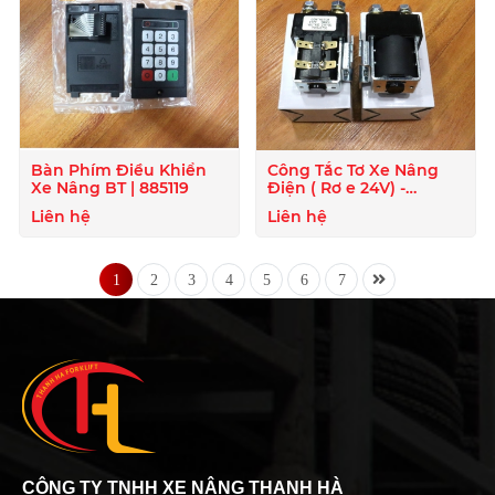
Bàn Phím Điều Khiển
Công Tắc Tơ Xe Nâng
Xe Nâng BT | 885119
Điện ( Rơ e 24V) -
824020
Liên hệ
Liên hệ
1
2
3
4
5
6
7
CÔNG TY TNHH XE NÂNG THANH HÀ