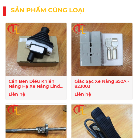
SẢN PHẨM CÙNG LOẠI
Cần Ben Điều Khiển
Giắc Sạc Xe Nâng 350A -
Nâng Hạ Xe Nâng Linde
823003
- 807722
Liên hệ
Liên hệ