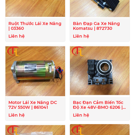
Ruột Thước Lái Xe Nâng
Bàn Đạp Ga Xe Nâng
| 03360
Komatsu | 872730
Liên hệ
Liên hệ
Motor Lái Xe Nâng DC
Bạc Đạn Cảm Biến Tốc
72V 550W | 861041
Độ Xe 48V-BMO 6206 |
872129
Liên hệ
Liên hệ