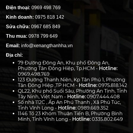
Điện thoại:
0969 498 769
Kinh doanh:
0975 818 142
Sửa chữa:
0967 685 849
Thu mua:
0978 799 649
Email:
info@xenangthanhha.vn
Địa chỉ:
79 Đường Đông An, Khu phố Đông An,
Phường Tân Đông Hiệp, Tp.HCM -
Hotline:
0969.498.769
123 Đường Thanh Niên, Kp Tân Phú 1, Phường
Tân Đông Hiệp ,TP HCM -
Hotline:
0975.818.142
QL22, Khu phố Suối Sâu, Phường An Tịnh, Tỉnh
Tây Ninh, Việt Nam -
Hotline:
0907.444.408
Số nhà 112C , Ấp An Phú Thạnh , Xã Phú Túc,
Tỉnh Vĩnh Long -
Hotline:
0989.669.352
1146 Tổ 23 Khóm Thuận Tiến B, Phường Bình
Minh, Tỉnh Vĩnh Long -
Hotline:
0335.802.649