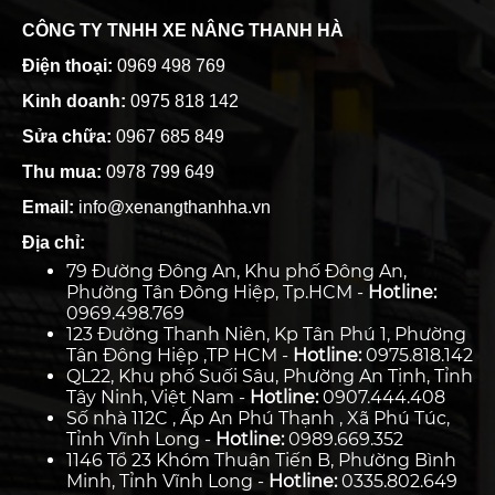
CÔNG TY TNHH XE NÂNG THANH HÀ
Điện thoại:
0969 498 769
Kinh doanh:
0975 818 142
Sửa chữa:
0967 685 849
Thu mua:
0978 799 649
Email:
info@xenangthanhha.vn
Địa chỉ:
79 Đường Đông An, Khu phố Đông An,
Phường Tân Đông Hiệp, Tp.HCM -
Hotline:
0969.498.769
123 Đường Thanh Niên, Kp Tân Phú 1, Phường
Tân Đông Hiệp ,TP HCM -
Hotline:
0975.818.142
QL22, Khu phố Suối Sâu, Phường An Tịnh, Tỉnh
Tây Ninh, Việt Nam -
Hotline:
0907.444.408
Số nhà 112C , Ấp An Phú Thạnh , Xã Phú Túc,
Tỉnh Vĩnh Long -
Hotline:
0989.669.352
1146 Tổ 23 Khóm Thuận Tiến B, Phường Bình
Minh, Tỉnh Vĩnh Long -
Hotline:
0335.802.649