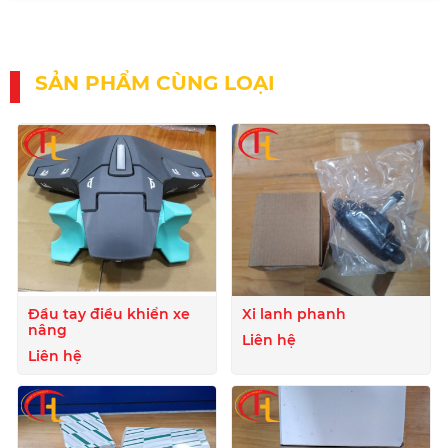
SẢN PHẨM CÙNG LOẠI
Đầu tay điều khiển xe
Xi lanh phanh
nâng
Liên hệ
Liên hệ