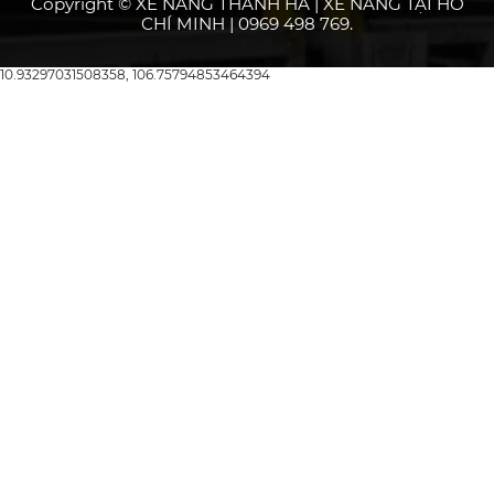
Copyright © XE NÂNG THANH HÀ | XE NÂNG TẠI HỒ
CHÍ MINH | 0969 498 769.
10.93297031508358, 106.75794853464394