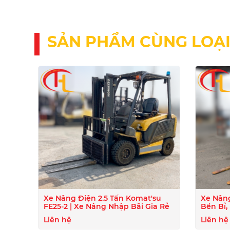
SẢN PHẨM CÙNG LOẠ
Xe Nâng Điện 2.5 Tấn Komat'su
Xe Nâng
FE25-2 | Xe Nâng Nhập Bãi Gia Rẻ
Bền Bỉ,
Năng L
Liên hệ
Liên hệ