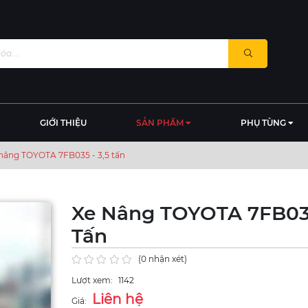
GIỚI THIỆU
SẢN PHẨM
PHỤ TÙNG
nâng TOYOTA 7FB035 - 3,5 tấn
Xe Nâng TOYOTA 7FB035
Tấn
(0 nhận xét)
Lượt xem:
1142
Liên hệ
Giá: