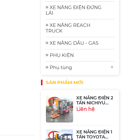
2.5 Tấn
Komat'su FE25-2
Liên hệ
XE NÂNG ĐIỆN ĐỨNG
| Xe Nâng Nhập
LÁI
Bãi Gia Rẻ
XE NÂNG REACH
Xe Nâng Điện
TRUCK
Komatsu FE30-1:
Bền Bỉ, Hiệu
Liên hệ
XE NÂNG DẦU - GAS
Quả và Tiết
Kiệm Năng
Lượng
PHỤ KIỆN
Xe Nâng Điện
Phụ tùng
Ngồi Lái 2.5 Tấn
Sumitomo
Liên hệ
51FB25PJXIII
SẢN PHẨM MỚI
XE NÂNG ĐIỆN 2
TẤN NICHIYU
FB20P-75-300
Liên hệ
XE NÂNG ĐIỆN 1
TẤN TOYOTA