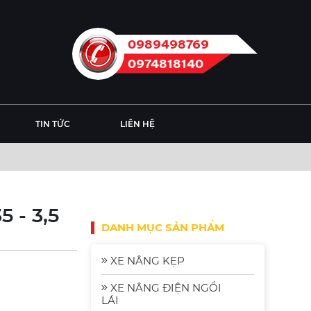
0989498769
0974818140
TIN TỨC
LIÊN HỆ
 - 3,5
DANH MỤC SẢN PHẨM
XE NÂNG KẸP
XE NÂNG ĐIỆN NGỒI
LÁI
Xe Nâng Điện