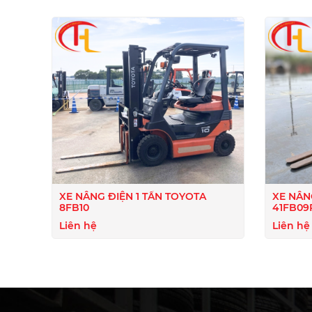
XE NÂNG ĐIỆN 1 TẤN TOYOTA
XE NÂN
8FB10
41FB09
Liên hệ
Liên hệ