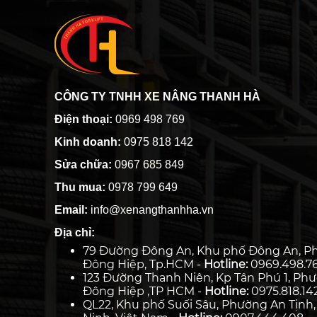
CÔNG TY TNHH XE NÂNG THANH HÀ
Điện thoại:
0969 498 769
Kinh doanh:
0975 818 142
Sửa chữa:
0967 685 849
Thu mua:
0978 799 649
Email:
info@xenangthanhha.vn
Địa chỉ:
79 Đường Đông An, Khu phố Đông An, P
Đông Hiệp, Tp.HCM -
Hotline:
0969.498.7
123 Đường Thanh Niên, Kp Tân Phú 1, Ph
Đông Hiệp ,TP HCM -
Hotline:
0975.818.14
QL22, Khu phố Suối Sâu, Phường An Tịnh,