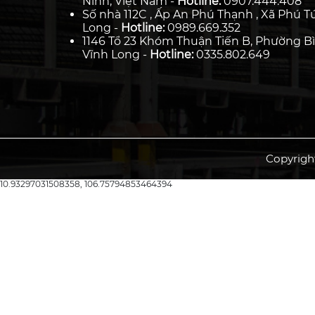
Ninh, Việt Nam -
Hotline:
0907.444.408
Số nhà 112C , Ấp An Phú Thạnh , Xã Phú Tú
Long -
Hotline:
0989.669.352
1146 Tổ 23 Khóm Thuận Tiến B, Phường Bì
Vĩnh Long -
Hotline:
0335.802.649
Copyrigh
10.93297031508358, 106.75794853464394