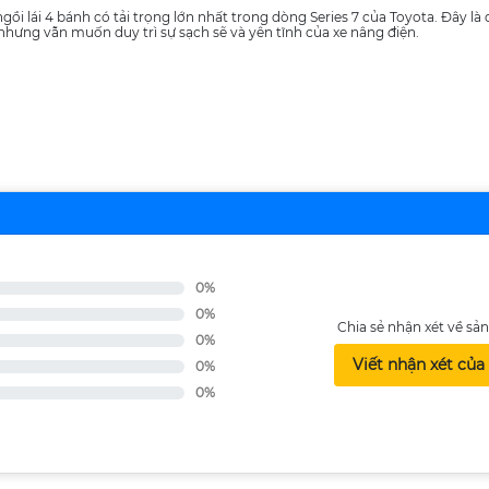
i lái 4 bánh có tải trọng lớn nhất trong dòng Series 7 của Toyota. Đây là 
hưng vẫn muốn duy trì sự sạch sẽ và yên tĩnh của xe nâng điện.
0%
0%
Chia sẻ nhận xét về s
0%
Viết nhận xét của
0%
0%