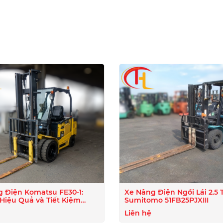
I
 Điện Komatsu FE30-1:
Xe Nâng Điện Ngồi Lái 2.5 
 Hiệu Quả và Tiết Kiệm
Sumitomo 51FB25PJXIII
ượng
Liên hệ