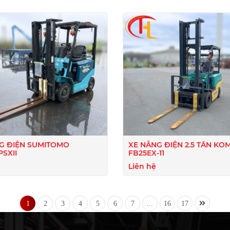
G ĐIỆN SUMITOMO
XE NÂNG ĐIỆN 2.5 TẤN KOMATSU
PSXII
FB25EX-11
Liên hệ
1
2
3
4
5
6
7
...
16
17