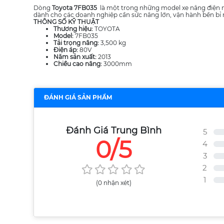
Dòng
Toyota 7FB035
là một trong những model xe nâng điện ngồ
dành cho các doanh nghiệp cần sức nâng lớn, vận hành bền bỉ n
THÔNG SỐ KỸ THUẬT
Thương hiệu:
TOYOTA
Model:
7FB035
Tải trọng nâng:
3,500 kg
Điện áp:
80V
Năm sản xuất:
2013
Chiều cao nâng:
3000mm
ĐÁNH GIÁ SẢN PHẨM
Đánh Giá Trung Bình
5
0/5
4
3
2
1
(0 nhận xét)