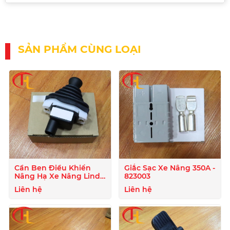
SẢN PHẨM CÙNG LOẠI
Cần Ben Điều Khiển
Giắc Sạc Xe Nâng 350A -
Nâng Hạ Xe Nâng Linde
823003
- 807722
Liên hệ
Liên hệ