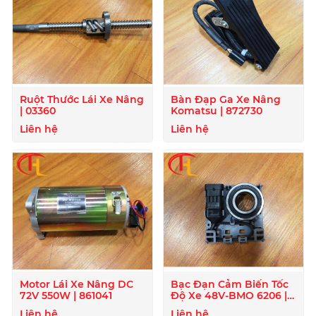
Ruột Thước Lái Xe Nâng
Bàn Đạp Ga Xe Nâng
| 03360
Komatsu | 872730
Liên hệ
Liên hệ
Motor Lái Xe Nâng DC
Bạc Đạn Cảm Biến Tốc
72V 550W | 861041
Độ Xe 48V-BMO 6206 |
872129
Liên hệ
Liên hệ