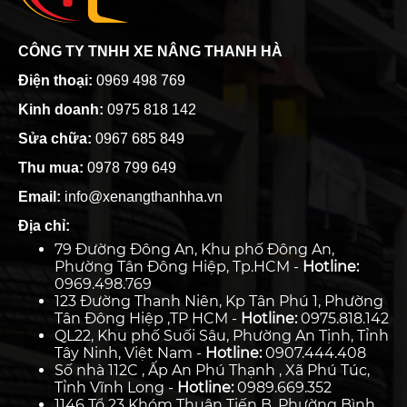
CÔNG TY TNHH XE NÂNG THANH HÀ
Điện thoại:
0969 498 769
Kinh doanh:
0975 818 142
Sửa chữa:
0967 685 849
Thu mua:
0978 799 649
Email:
info@xenangthanhha.vn
Địa chỉ:
79 Đường Đông An, Khu phố Đông An,
Phường Tân Đông Hiệp, Tp.HCM -
Hotline:
0969.498.769
123 Đường Thanh Niên, Kp Tân Phú 1, Phường
Tân Đông Hiệp ,TP HCM -
Hotline:
0975.818.142
QL22, Khu phố Suối Sâu, Phường An Tịnh, Tỉnh
Tây Ninh, Việt Nam -
Hotline:
0907.444.408
Số nhà 112C , Ấp An Phú Thạnh , Xã Phú Túc,
Tỉnh Vĩnh Long -
Hotline:
0989.669.352
1146 Tổ 23 Khóm Thuận Tiến B, Phường Bình