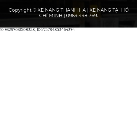
Copyright © XE NÂNG THANH HÀ | XE NÂNG TẠI HỒ
CHÍ MINH | 0969 498 769.
10.93297031508358, 106.75794853464394