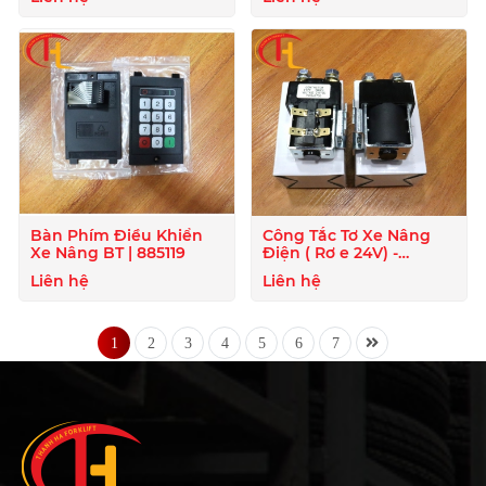
Bàn Phím Điều Khiển
Công Tắc Tơ Xe Nâng
Xe Nâng BT | 885119
Điện ( Rơ e 24V) -
824020
Liên hệ
Liên hệ
1
2
3
4
5
6
7