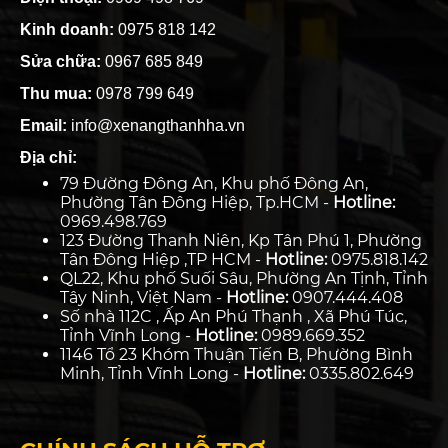
Kinh doanh:
0975 818 142
Sửa chữa:
0967 685 849
Thu mua:
0978 799 649
Email:
info@xenangthanhha.vn
Địa chỉ:
79 Đường Đông An, Khu phố Đông An,
Phường Tân Đông Hiệp, Tp.HCM -
Hotline:
0969.498.769
123 Đường Thanh Niên, Kp Tân Phú 1, Phường
Tân Đông Hiệp ,TP HCM -
Hotline:
0975.818.142
QL22, Khu phố Suối Sâu, Phường An Tịnh, Tỉnh
Tây Ninh, Việt Nam -
Hotline:
0907.444.408
Số nhà 112C , Ấp An Phú Thạnh , Xã Phú Túc,
Tỉnh Vĩnh Long -
Hotline:
0989.669.352
1146 Tổ 23 Khóm Thuận Tiến B, Phường Bình
Minh, Tỉnh Vĩnh Long -
Hotline:
0335.802.649