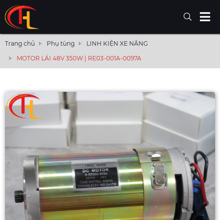
Trang chủ
Phụ tùng
LINH KIỆN XE NÂNG
MOTOR LÁI 48V 350W | RE03-001A-0097A