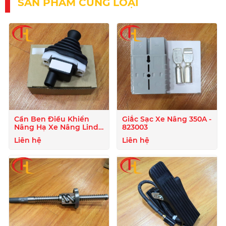
SẢN PHẨM CÙNG LOẠI
Cần Ben Điều Khiển
Giắc Sạc Xe Nâng 350A -
Nâng Hạ Xe Nâng Linde
823003
- 807722
Liên hệ
Liên hệ