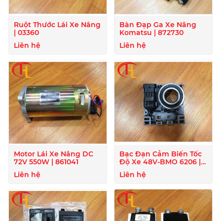
Ruột Thước Lái Xe Nâng
Bàn Đạp Ga Xe Nâng
| 03360
Komatsu | 872730
Liên hệ
Liên hệ
Motor Lái Xe Nâng DC
Bạc Đạn Cảm Biến Tốc
72V 550W | 861041
Độ Xe 48V-BMO 6206 |
872129
Liên hệ
Liên hệ