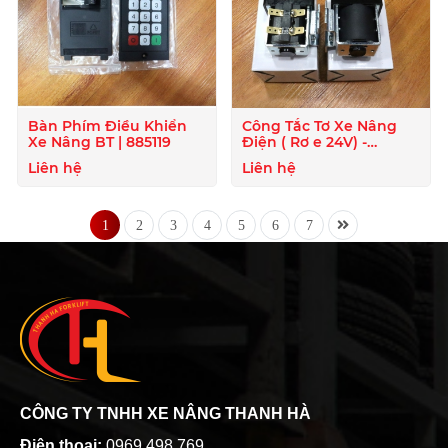
Bàn Phím Điều Khiển
Công Tắc Tơ Xe Nâng
Xe Nâng BT | 885119
Điện ( Rơ e 24V) -
824020
Liên hệ
Liên hệ
1
2
3
4
5
6
7
CÔNG TY TNHH XE NÂNG THANH HÀ
Điện thoại:
0969 498 769