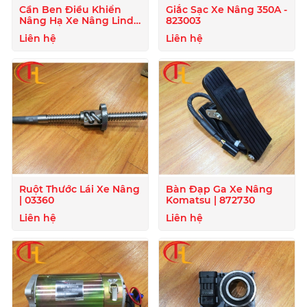
Cần Ben Điều Khiển
Giắc Sạc Xe Nâng 350A -
Nâng Hạ Xe Nâng Linde
823003
- 807722
Liên hệ
Liên hệ
Ruột Thước Lái Xe Nâng
Bàn Đạp Ga Xe Nâng
| 03360
Komatsu | 872730
Liên hệ
Liên hệ