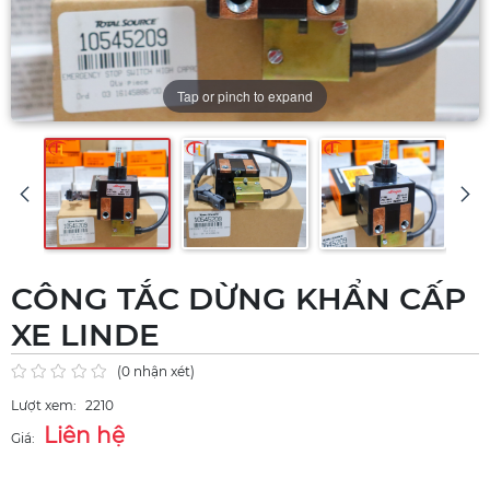
Tap or pinch to expand
CÔNG TẮC DỪNG KHẨN CẤP
XE LINDE
(0 nhận xét)
Lượt xem:
2210
Liên hệ
Giá: