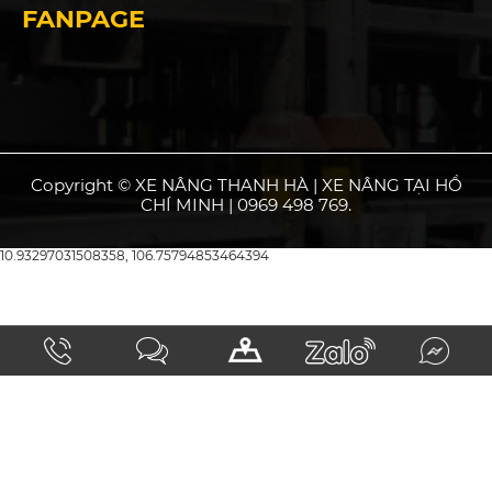
FANPAGE
Copyright © XE NÂNG THANH HÀ | XE NÂNG TẠI HỒ
CHÍ MINH | 0969 498 769.
10.93297031508358, 106.75794853464394