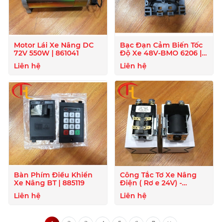
Motor Lái Xe Nâng DC
Bạc Đạn Cảm Biến Tốc
72V 550W | 861041
Độ Xe 48V-BMO 6206 |
872129
Liên hệ
Liên hệ
Bàn Phím Điều Khiển
Công Tắc Tơ Xe Nâng
Xe Nâng BT | 885119
Điện ( Rơ e 24V) -
824020
Liên hệ
Liên hệ