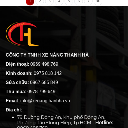
1
2
3
4
5
6
7
CÔNG TY TNHH XE NÂNG THANH HÀ
Điện thoại:
0969 498 769
Kinh doanh:
0975 818 142
Sửa chữa:
0967 685 849
Thu mua:
0978 799 649
Email:
info@xenangthanhha.vn
Địa chỉ:
79 Đường Đông An, Khu phố Đông An,
Phường Tân Đông Hiệp, Tp.HCM -
Hotline: