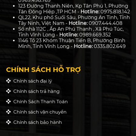
0969.498.769
123 Đường Thanh Niên, Kp Tân Phú 1, Phường
Tân Đông Hiệp ,TP HCM -
Hotline:
0975.818.142
QL22, Khu phố Suối Sâu, Phường An Tịnh, Tỉnh
Tây Ninh, Việt Nam -
Hotline:
0907.444.408
Số nhà 112C , Ấp An Phú Thạnh , Xã Phú Túc,
Tỉnh Vĩnh Long -
Hotline:
0989.669.352
1146 Tổ 23 Khóm Thuận Tiến B, Phường Bình
Minh, Tỉnh Vĩnh Long -
Hotline:
0335.802.649
CHÍNH SÁCH HỖ TRỢ
Chính sách đại lý
Chính sách trả hàng
Chính Sách Thanh Toán
Chính sách vận chuyển
Chính sách bảo hành