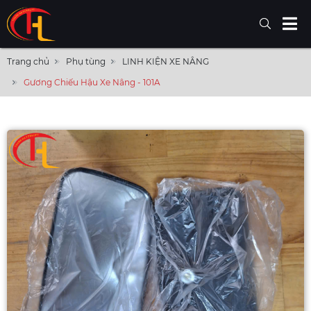
Trang chủ
Phụ tùng
LINH KIỆN XE NÂNG
Gương Chiếu Hậu Xe Nâng - 101A