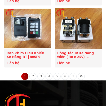
Liên hệ
Liên hệ
Bàn Phím Điều Khiển
Công Tắc Tơ Xe Nâng
Xe Nâng BT | 885119
Điện ( Rơ e 24V) -
824020
Liên hệ
Liên hệ
1
2
3
4
5
6
7