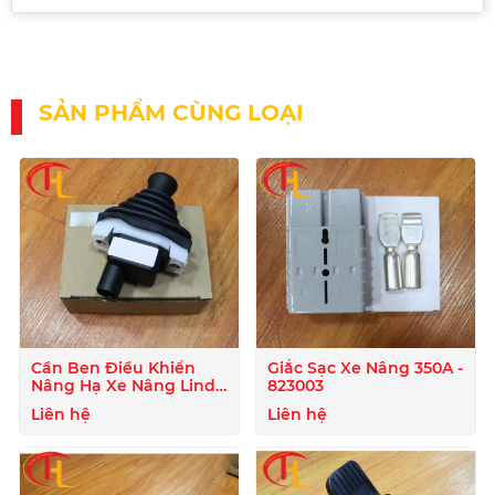
SẢN PHẨM CÙNG LOẠI
Cần Ben Điều Khiển
Giắc Sạc Xe Nâng 350A -
Nâng Hạ Xe Nâng Linde
823003
- 807722
Liên hệ
Liên hệ