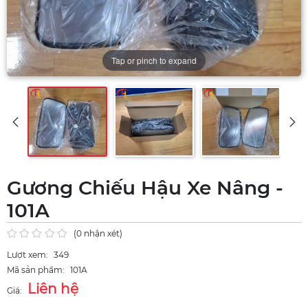
Tap or pinch to expand
Gương Chiếu Hậu Xe Nâng -
101A
(0 nhận xét)
Lượt xem:
349
Mã sản phẩm:
101A
Liên hệ
Giá: