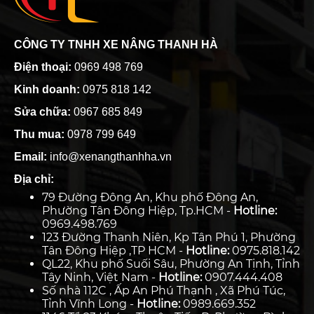
CÔNG TY TNHH XE NÂNG THANH HÀ
Điện thoại:
0969 498 769
Kinh doanh:
0975 818 142
Sửa chữa:
0967 685 849
Thu mua:
0978 799 649
Email:
info@xenangthanhha.vn
Địa chỉ:
79 Đường Đông An, Khu phố Đông An,
Phường Tân Đông Hiệp, Tp.HCM -
Hotline:
0969.498.769
123 Đường Thanh Niên, Kp Tân Phú 1, Phường
Tân Đông Hiệp ,TP HCM -
Hotline:
0975.818.142
QL22, Khu phố Suối Sâu, Phường An Tịnh, Tỉnh
Tây Ninh, Việt Nam -
Hotline:
0907.444.408
Số nhà 112C , Ấp An Phú Thạnh , Xã Phú Túc,
Tỉnh Vĩnh Long -
Hotline:
0989.669.352