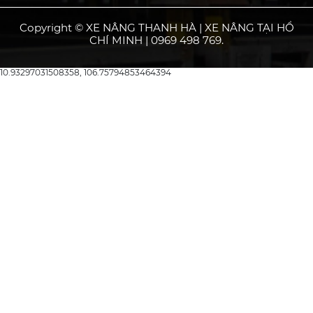
Copyright © XE NÂNG THANH HÀ | XE NÂNG TẠI HỒ
CHÍ MINH | 0969 498 769.
10.93297031508358, 106.75794853464394