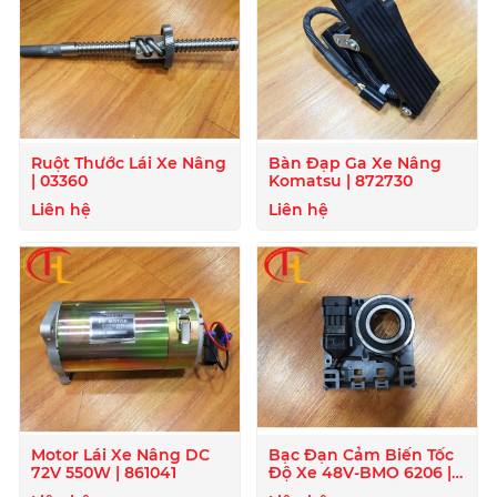
Ruột Thước Lái Xe Nâng
Bàn Đạp Ga Xe Nâng
| 03360
Komatsu | 872730
Liên hệ
Liên hệ
Motor Lái Xe Nâng DC
Bạc Đạn Cảm Biến Tốc
72V 550W | 861041
Độ Xe 48V-BMO 6206 |
872129