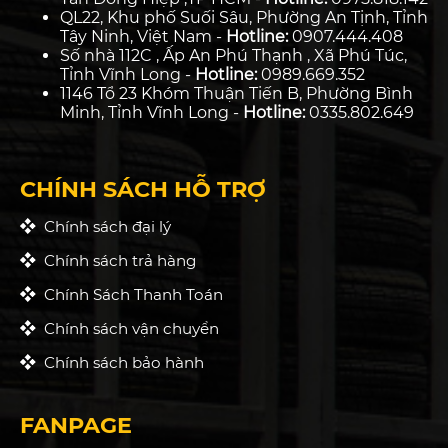
QL22, Khu phố Suối Sâu, Phường An Tịnh, Tỉnh
Tây Ninh, Việt Nam -
Hotline:
0907.444.408
Số nhà 112C , Ấp An Phú Thạnh , Xã Phú Túc,
Tỉnh Vĩnh Long -
Hotline:
0989.669.352
1146 Tổ 23 Khóm Thuận Tiến B, Phường Bình
Minh, Tỉnh Vĩnh Long -
Hotline:
0335.802.649
CHÍNH SÁCH HỖ TRỢ
Chính sách đại lý
Chính sách trả hàng
Chính Sách Thanh Toán
Chính sách vận chuyển
Chính sách bảo hành
FANPAGE