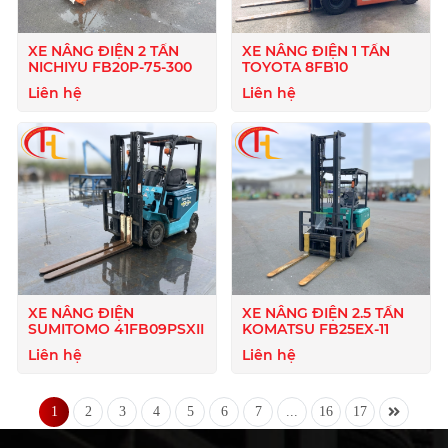
XE NÂNG ĐIỆN 2 TẤN
XE NÂNG ĐIỆN 1 TẤN
NICHIYU FB20P-75-300
TOYOTA 8FB10
Liên hệ
Liên hệ
XE NÂNG ĐIỆN
XE NÂNG ĐIỆN 2.5 TẤN
SUMITOMO 41FB09PSXII
KOMATSU FB25EX-11
Liên hệ
Liên hệ
1
2
3
4
5
6
7
...
16
17