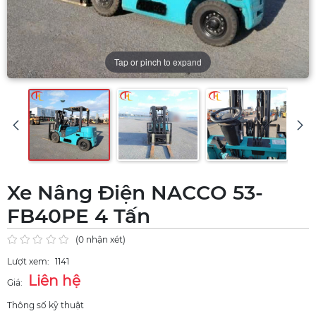
Tap or pinch to expand
Xe Nâng Điện NACCO 53-
FB40PE 4 Tấn
(0 nhận xét)
Lượt xem:
1141
Liên hệ
Giá:
Thông số kỹ thuật