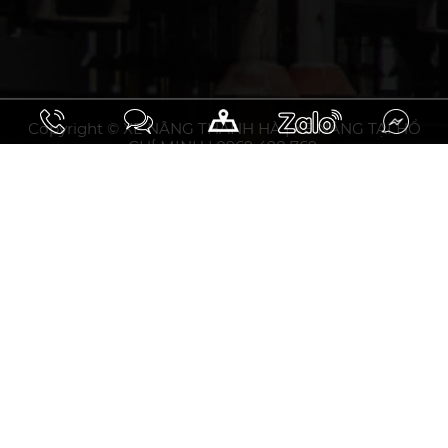
Copyright © XE NÂNG THANH HÀ | XE NÂNG TẠI HỒ
CHÍ MINH | 0969 498 769.
10.93297031508358, 106.75794853464394