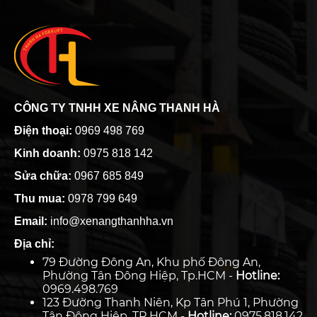
CÔNG TY TNHH XE NÂNG THANH HÀ
Điện thoại:
0969 498 769
Kinh doanh:
0975 818 142
Sửa chữa:
0967 685 849
Thu mua:
0978 799 649
Email:
info@xenangthanhha.vn
Địa chỉ:
79 Đường Đông An, Khu phố Đông An,
Phường Tân Đông Hiệp, Tp.HCM -
Hotline:
0969.498.769
123 Đường Thanh Niên, Kp Tân Phú 1, Phường
Tân Đông Hiệp ,TP HCM -
Hotline:
0975.818.142