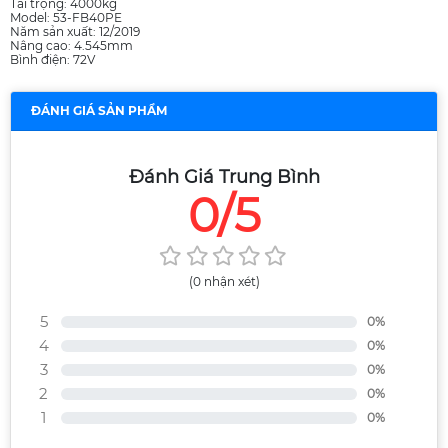
Tải trọng: 4000kg
Model: 53-FB40PE
Năm sản xuất: 12/2019
Nâng cao: 4.545mm
Bình điện: 72V
ĐÁNH GIÁ SẢN PHẨM
Đánh Giá Trung Bình
0/5
(0 nhận xét)
5
0%
4
0%
3
0%
2
0%
1
0%