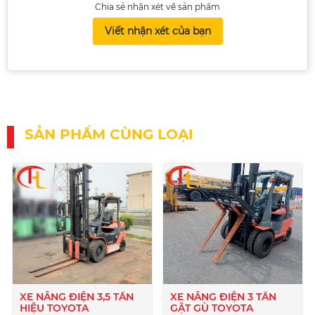
Chia sẻ nhận xét về sản phẩm
Viết nhận xét của bạn
SẢN PHẨM CÙNG LOẠI
XE NÂNG ĐIỆN 3,5 TẤN
XE NÂNG ĐIỆN 3 TẤN
HIỆU TOYOTA
GẬT GÙ TOYOTA