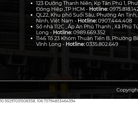
123 Đường Thanh Niên, Kp Tân Phú 1, Ph
Đông Hiệp ,TP HCM -
Hotline:
0975.818.14
QL22, Khu phố Suối Sâu, Phường An Tịnh,
Ninh, Việt Nam -
Hotline:
0907.444.408
Số nhà 112C , Ấp An Phú Thạnh , Xã Phú Tú
Long -
Hotline:
0989.669.352
1146 Tổ 23 Khóm Thuận Tiến B, Phường Bì
Vĩnh Long -
Hotline:
0335.802.649
Copyrigh
10.93297031508358, 106.75794853464394