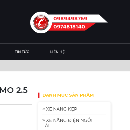
0989498769
0974818140
TIN TỨC
LIÊN HỆ
MO 2.5
DANH MỤC SẢN PHẨM
XE NÂNG KẸP
XE NÂNG ĐIỆN NGỒI
LÁI
Xe Nâng Điện