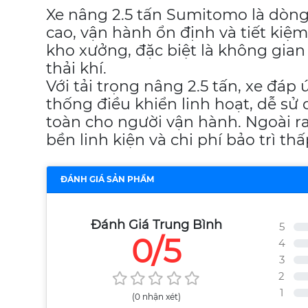
Xe nâng 2.5 tấn Sumitomo là dòng 
cao, vận hành ổn định và tiết kiệ
kho xưởng, đặc biệt là không gia
thải khí.
Với tải trọng nâng 2.5 tấn, xe đá
thống điều khiển linh hoạt, dễ sử
toàn cho người vận hành. Ngoài r
bền linh kiện và chi phí bảo trì thấ
ĐÁNH GIÁ SẢN PHẨM
Đánh Giá Trung Bình
5
0/5
4
3
2
1
(0 nhận xét)