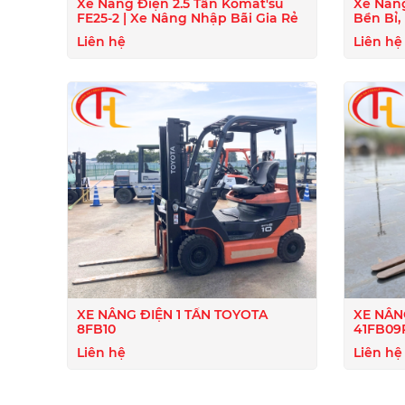
Xe Nâng Điện 2.5 Tấn Komat'su
Xe Nâng
FE25-2 | Xe Nâng Nhập Bãi Gia Rẻ
Bền Bỉ,
Năng L
Liên hệ
Liên hệ
XE NÂNG ĐIỆN 1 TẤN TOYOTA
XE NÂN
8FB10
41FB09
Liên hệ
Liên hệ