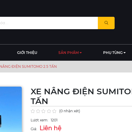
GIỚI THIỆU
SẢN PHẨM
PHỤ TÙNG
 NÂNG ĐIỆN SUMITOMO 2.5 TẤN
XE NÂNG ĐIỆN SUMITO
TẤN
(0 nhận xét)
Lượt xem:
1201
Liên hệ
Giá: