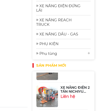
2.5 Tấn
Komat'su FE25-2
Liên hệ
XE NÂNG ĐIỆN ĐỨNG
| Xe Nâng Nhập
LÁI
Bãi Gia Rẻ
XE NÂNG REACH
Xe Nâng Điện
TRUCK
Komatsu FE30-1:
Bền Bỉ, Hiệu
Liên hệ
XE NÂNG DẦU - GAS
Quả và Tiết
Kiệm Năng
Lượng
PHỤ KIỆN
Xe Nâng Điện
Phụ tùng
Ngồi Lái 2.5 Tấn
Sumitomo
Liên hệ
51FB25PJXIII
SẢN PHẨM MỚI
XE NÂNG ĐIỆN 2
TẤN NICHIYU
FB20P-75-300
Liên hệ
XE NÂNG ĐIỆN 1
TẤN TOYOTA