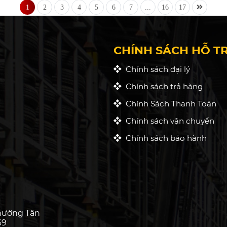
1
2
3
4
5
6
7
...
16
17
CHÍNH SÁCH HỖ T
Chính sách đại lý
Chính sách trả hàng
Chính Sách Thanh Toán
Chính sách vận chuyển
Chính sách bảo hành
hường Tân
69