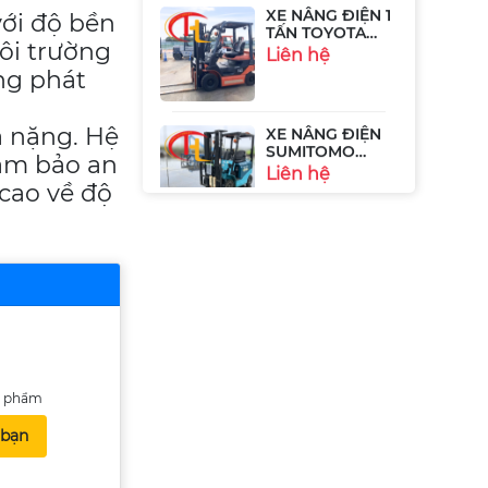
8FB10
Liên hệ
với độ bền
môi trường
ng phát
XE NÂNG ĐIỆN
SUMITOMO
41FB09PSXII
Liên hệ
à nặng. Hệ
đảm bảo an
cao về độ
XE NÂNG ĐIỆN
2.5 TẤN
KOMATSU
Liên hệ
FB25EX-11
XE NÂNG ĐIỆN
TOYOTA 8FBH15
- 1.5 TẤN
Liên hệ
ản phẩm
 bạn
XE NÂNG ĐIỆN
3,5 TẤN HIỆU
TOYOTA
Liên hệ