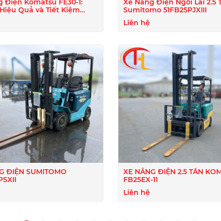
 Điện Komatsu FE30-1:
Xe Nâng Điện Ngồi Lái 2.5 
 Hiệu Quả và Tiết Kiệm
Sumitomo 51FB25PJXIII
ượng
Liên hệ
G ĐIỆN SUMITOMO
XE NÂNG ĐIỆN 2.5 TẤN KOMATSU
PSXII
FB25EX-11
Liên hệ