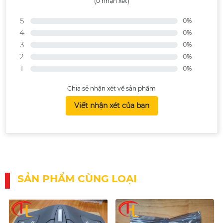
(0 nhận xét)
5
0%
4
0%
3
0%
2
0%
1
0%
Chia sẻ nhận xét về sản phẩm
Viết nhận xét của bạn
SẢN PHẨM CÙNG LOẠI