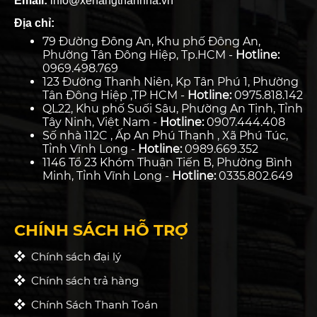
Email:
info@xenangthanhha.vn
Địa chỉ:
79 Đường Đông An, Khu phố Đông An,
Phường Tân Đông Hiệp, Tp.HCM -
Hotline:
0969.498.769
123 Đường Thanh Niên, Kp Tân Phú 1, Phường
Tân Đông Hiệp ,TP HCM -
Hotline:
0975.818.142
QL22, Khu phố Suối Sâu, Phường An Tịnh, Tỉnh
Tây Ninh, Việt Nam -
Hotline:
0907.444.408
Số nhà 112C , Ấp An Phú Thạnh , Xã Phú Túc,
Tỉnh Vĩnh Long -
Hotline:
0989.669.352
1146 Tổ 23 Khóm Thuận Tiến B, Phường Bình
Minh, Tỉnh Vĩnh Long -
Hotline:
0335.802.649
CHÍNH SÁCH HỖ TRỢ
Chính sách đại lý
Chính sách trả hàng
Chính Sách Thanh Toán