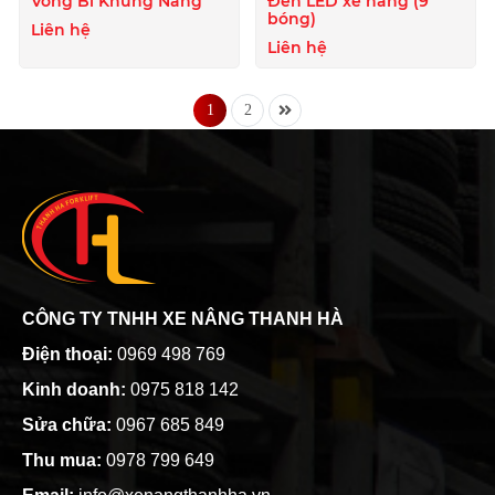
Vòng Bi Khung Nâng
Đèn LED xe nâng (9
bóng)
Liên hệ
Liên hệ
1
2
CÔNG TY TNHH XE NÂNG THANH HÀ
Điện thoại:
0969 498 769
Kinh doanh:
0975 818 142
Sửa chữa:
0967 685 849
Thu mua:
0978 799 649