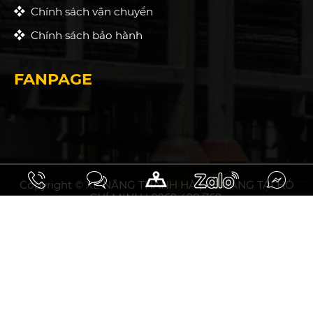
Chính sách vận chuyển
Chính sách bảo hành
FANPAGE
Copyright © XE NÂNG THANH HÀ | XE NÂNG TẠI HỒ
CHÍ MINH | 0969 498 769.
10.93297031508358, 106.75794853464394