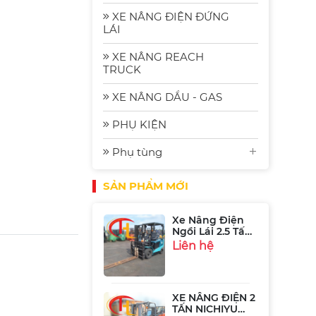
2.5 Tấn
XE NÂNG ĐIỆN ĐỨNG
Komat'su FE25-2
Liên hệ
LÁI
| Xe Nâng Nhập
Bãi Gia Rẻ
XE NÂNG REACH
TRUCK
Xe Nâng Điện
Komatsu FE30-1:
XE NÂNG DẦU - GAS
Bền Bỉ, Hiệu
Liên hệ
Quả và Tiết
Kiệm Năng
PHỤ KIỆN
Lượng
Phụ tùng
Xe Nâng Điện
Ngồi Lái 2.5 Tấn
Sumitomo
Liên hệ
SẢN PHẨM MỚI
51FB25PJXIII
XE NÂNG ĐIỆN 2
TẤN NICHIYU
FB20P-75-300
Liên hệ
XE NÂNG ĐIỆN 1