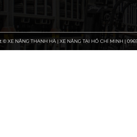
t © XE NÂNG THANH HÀ | XE NÂNG TẠI HỒ CHÍ MINH | 0969