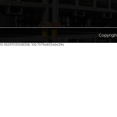
Copyrigh
10.93297031508358, 106.75794853464394