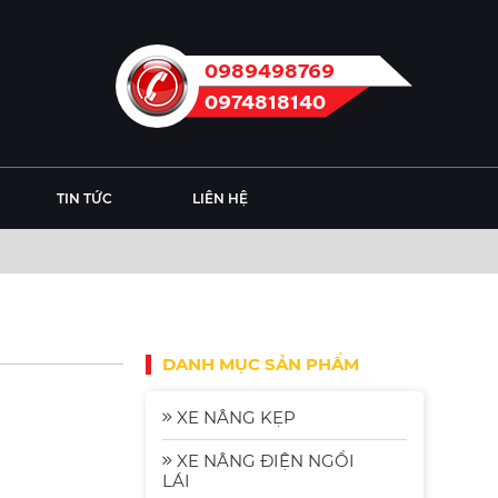
0989498769
0974818140
TIN TỨC
LIÊN HỆ
DANH MỤC SẢN PHẨM
XE NÂNG KẸP
XE NÂNG ĐIỆN NGỒI
LÁI
Xe Nâng Điện