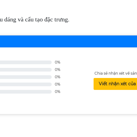
 dáng và cấu tạo đặc trưng.
0%
0%
Chia sẻ nhận xét về s
0%
Viết nhận xét của
0%
0%