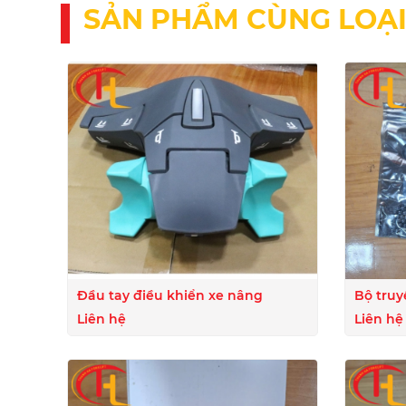
SẢN PHẨM CÙNG LOẠ
Đầu tay điều khiển xe nâng
Bộ truy
Liên hệ
Liên hệ