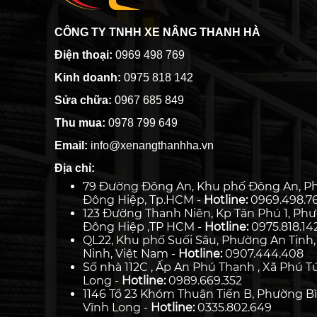
CÔNG TY TNHH XE NÂNG THANH HÀ
Điện thoại:
0969 498 769
Kinh doanh:
0975 818 142
Sửa chữa:
0967 685 849
Thu mua:
0978 799 649
Email:
info@xenangthanhha.vn
Địa chỉ:
79 Đường Đông An, Khu phố Đông An, P
Đông Hiệp, Tp.HCM -
Hotline:
0969.498.7
123 Đường Thanh Niên, Kp Tân Phú 1, Ph
Đông Hiệp ,TP HCM -
Hotline:
0975.818.14
QL22, Khu phố Suối Sâu, Phường An Tịnh,
Ninh, Việt Nam -
Hotline:
0907.444.408
Số nhà 112C , Ấp An Phú Thạnh , Xã Phú Tú
Long -
Hotline:
0989.669.352
1146 Tổ 23 Khóm Thuận Tiến B, Phường Bì
Vĩnh Long -
Hotline:
0335.802.649