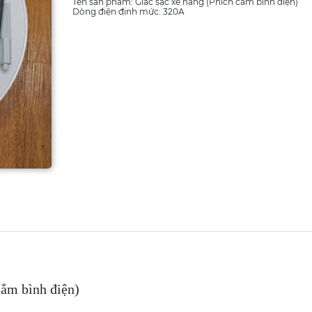
Tên sản phẩm: Giắc sạc xe nâng (Phích cắm bình điện)
Dòng điện định mức: 320A
cắm bình điện)