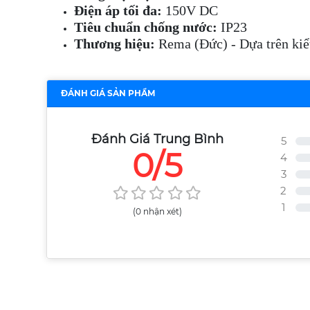
Điện áp tối đa:
150V DC
Tiêu chuẩn chống nước:
IP23
Thương hiệu:
Rema (Đức) - Dựa trên kiểu
ĐÁNH GIÁ SẢN PHẨM
Đánh Giá Trung Bình
5
0/5
4
3
2
1
(0 nhận xét)