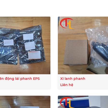
I
ền động lái phanh EPS
Xi lanh phanh
Liên hệ