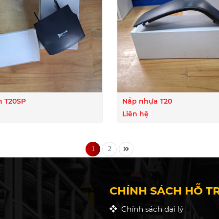
n T20SP
Nắp nhựa T20
Liên hệ
1
2
CHÍNH SÁCH HỖ T
Chính sách đại lý