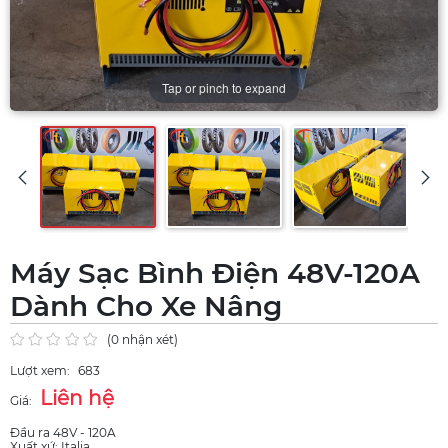
Tap or pinch to expand
Máy Sạc Bình Điện 48V-120A
Dành Cho Xe Nâng
(0 nhận xét)
Lượt xem:
683
Liên hệ
Giá:
Đầu ra 48V - 120A
Xuất xứ: Italia