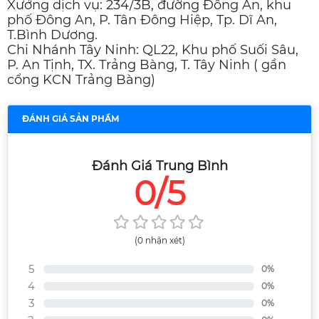
Xưởng dịch vụ: 234/3B, đường Đông An, khu
phố Đông An, P. Tân Đông Hiệp, Tp. Dĩ An,
T.Bình Dương.
Chi Nhánh Tây Ninh: QL22, Khu phố Suối Sâu,
P. An Tịnh, TX. Trảng Bàng, T. Tây Ninh ( gần
cổng KCN Trảng Bàng)
ĐÁNH GIÁ SẢN PHẨM
Đánh Giá Trung Bình
0/5
(0 nhận xét)
5
0%
4
0%
3
0%