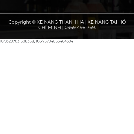
Copyright © XE NÂNG THANH HÀ | XE NÂNG TẠI HỒ
CHÍ MINH | 0969 498 769.
10.93297031508358, 106.75794853464394