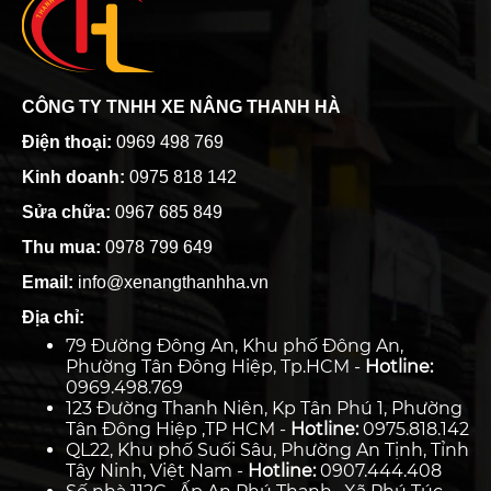
CÔNG TY TNHH XE NÂNG THANH HÀ
Điện thoại:
0969 498 769
Kinh doanh:
0975 818 142
Sửa chữa:
0967 685 849
Thu mua:
0978 799 649
Email:
info@xenangthanhha.vn
Địa chỉ:
79 Đường Đông An, Khu phố Đông An,
Phường Tân Đông Hiệp, Tp.HCM -
Hotline:
0969.498.769
123 Đường Thanh Niên, Kp Tân Phú 1, Phường
Tân Đông Hiệp ,TP HCM -
Hotline:
0975.818.142
QL22, Khu phố Suối Sâu, Phường An Tịnh, Tỉnh
Tây Ninh, Việt Nam -
Hotline:
0907.444.408