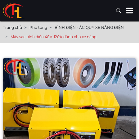
Trang chủ
Phụ tùng
BÌNH ĐIỆN - ẮC QUY XE NÂNG ĐIỆN
Máy sạc bình điện 48V-120A dành cho xe nâng