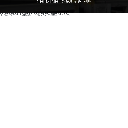
CHÍ MINH | 0969 498 769.
10.93297031508358, 106.75794853464394