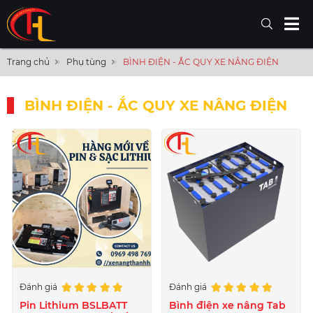
Trang chủ
Phụ tùng
BÌNH ĐIỆN - ẮC QUY XE NÂNG ĐIỆN
BÌNH ĐIỆN - ẮC QUY XE NÂNG ĐIỆN
Đánh giá
Đánh giá
Pin Lithium BSLBATT
Bình điện xe nâng Tab