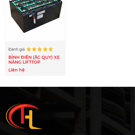
Đánh giá
BÌNH ĐIỆN (ẮC QUY) XE
NÂNG LIFTTOP
Liên hệ