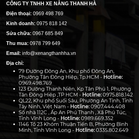
CÔNG TY TNHH XE NÂNG THANH HÀ
Điện thoại:
0969 498 769
Kinh doanh:
0975 818 142
Sửa chữa:
0967 685 849
Thu mua:
0978 799 649
Email:
info@xenangthanhha.vn
Địa chỉ:
79 Đường Đông An, Khu phố Đông An,
Phường Tân Đông Hiệp, Tp.HCM -
Hotline:
0969.498.769
123 Đường Thanh Niên, Kp Tân Phú 1, Phường
Tân Đông Hiệp ,TP HCM -
Hotline:
0975.818.142
QL22, Khu phố Suối Sâu, Phường An Tịnh, Tỉnh
Tây Ninh, Việt Nam -
Hotline:
0907.444.408
Số nhà 112C , Ấp An Phú Thạnh , Xã Phú Túc,
Tỉnh Vĩnh Long -
Hotline:
0989.669.352
1146 Tổ 23 Khóm Thuận Tiến B, Phường Bình
Minh, Tỉnh Vĩnh Long -
Hotline:
0335.802.649