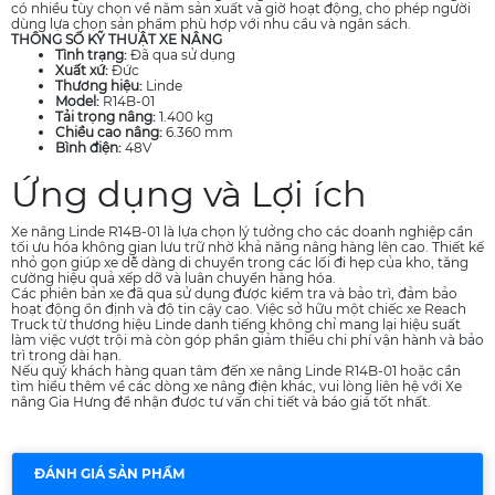
có nhiều tùy chọn về năm sản xuất và giờ hoạt động, cho phép người
dùng lựa chọn sản phẩm phù hợp với nhu cầu và ngân sách.
THÔNG SỐ KỸ THUẬT XE NÂNG
Tình trạng:
Đã qua sử dụng
Xuất xứ:
Đức
Thương hiệu:
Linde
Model:
R14B-01
Tải trọng nâng:
1.400 kg
Chiều cao nâng:
6.360 mm
Bình điện:
48V
Ứng dụng và Lợi ích
Xe nâng Linde R14B-01 là lựa chọn lý tưởng cho các doanh nghiệp cần
tối ưu hóa không gian lưu trữ nhờ khả năng nâng hàng lên cao. Thiết kế
nhỏ gọn giúp xe dễ dàng di chuyển trong các lối đi hẹp của kho, tăng
cường hiệu quả xếp dỡ và luân chuyển hàng hóa.
Các phiên bản xe đã qua sử dụng được kiểm tra và bảo trì, đảm bảo
hoạt động ổn định và độ tin cậy cao. Việc sở hữu một chiếc xe Reach
Truck từ thương hiệu Linde danh tiếng không chỉ mang lại hiệu suất
làm việc vượt trội mà còn góp phần giảm thiểu chi phí vận hành và bảo
trì trong dài hạn.
Nếu quý khách hàng quan tâm đến xe nâng Linde R14B-01 hoặc cần
tìm hiểu thêm về các dòng xe nâng điện khác, vui lòng liên hệ với Xe
nâng Gia Hưng để nhận được tư vấn chi tiết và báo giá tốt nhất.
ĐÁNH GIÁ SẢN PHẨM