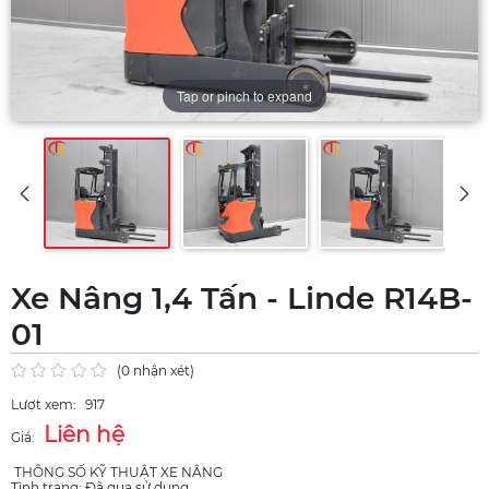
Tap or pinch to expand
Xe Nâng 1,4 Tấn - Linde R14B-
01
(0 nhận xét)
Lượt xem:
917
Liên hệ
Giá:
THÔNG SỐ KỸ THUẬT XE NÂNG
Tình trạng: Đã qua sử dụng