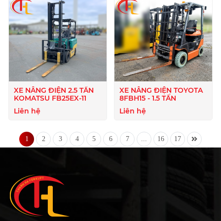
XE NÂNG ĐIỆN 2.5 TẤN
XE NÂNG ĐIỆN TOYOTA
KOMATSU FB25EX-11
8FBH15 - 1.5 TẤN
Liên hệ
Liên hệ
1
2
3
4
5
6
7
...
16
17