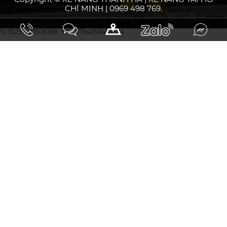
CHÍ MINH | 0969 498 769.
10.93297031508358, 106.75794853464394