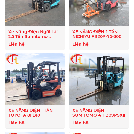
Xe Nâng Điện Ngồi Lái
XE NÂNG ĐIỆN 2 TẤN
2.5 Tấn Sumitomo
NICHIYU FB20P-75-300
51FB25PJXIII
Liên hệ
Liên hệ
XE NÂNG ĐIỆN 1 TẤN
XE NÂNG ĐIỆN
TOYOTA 8FB10
SUMITOMO 41FB09PSXII
Liên hệ
Liên hệ