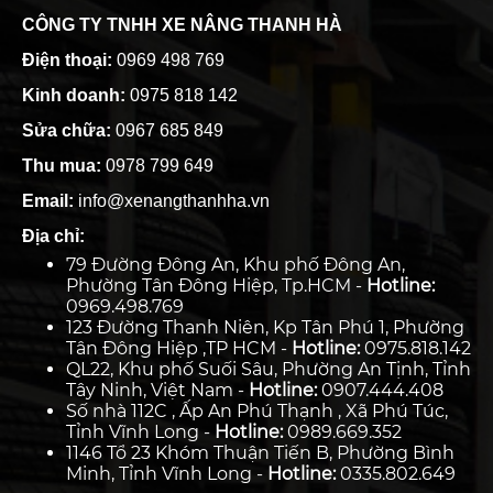
CÔNG TY TNHH XE NÂNG THANH HÀ
Điện thoại:
0969 498 769
Kinh doanh:
0975 818 142
Sửa chữa:
0967 685 849
Thu mua:
0978 799 649
Email:
info@xenangthanhha.vn
Địa chỉ:
79 Đường Đông An, Khu phố Đông An,
Phường Tân Đông Hiệp, Tp.HCM -
Hotline:
0969.498.769
123 Đường Thanh Niên, Kp Tân Phú 1, Phường
Tân Đông Hiệp ,TP HCM -
Hotline:
0975.818.142
QL22, Khu phố Suối Sâu, Phường An Tịnh, Tỉnh
Tây Ninh, Việt Nam -
Hotline:
0907.444.408
Số nhà 112C , Ấp An Phú Thạnh , Xã Phú Túc,
Tỉnh Vĩnh Long -
Hotline:
0989.669.352
1146 Tổ 23 Khóm Thuận Tiến B, Phường Bình
Minh, Tỉnh Vĩnh Long -
Hotline:
0335.802.649