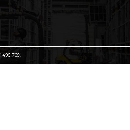
Kho Hiện Đại
 498 769.