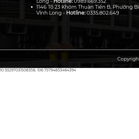
Long -
Hotline:
0989.669.352
1146 Tổ 23 Khóm Thuận Tiến B, Phường Bì
Vĩnh Long -
Hotline:
0335.802.649
Copyrigh
10.93297031508358, 106.75794853464394