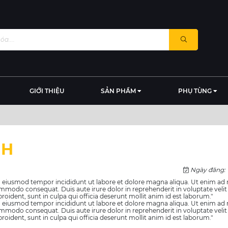
GIỚI THIỆU
SẢN PHẨM
PHỤ TÙNG
NH
Ngày đăng: 1
 do eiusmod tempor incididunt ut labore et dolore magna aliqua. Ut enim a
commodo consequat. Duis aute irure dolor in reprehenderit in voluptate velit
roident, sunt in culpa qui officia deserunt mollit anim id est laborum."
 do eiusmod tempor incididunt ut labore et dolore magna aliqua. Ut enim a
commodo consequat. Duis aute irure dolor in reprehenderit in voluptate velit
roident, sunt in culpa qui officia deserunt mollit anim id est laborum."