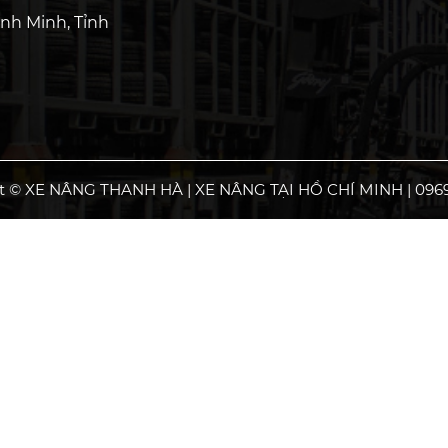
nh Minh, Tỉnh
t © XE NÂNG THANH HÀ | XE NÂNG TẠI HỒ CHÍ MINH | 0969