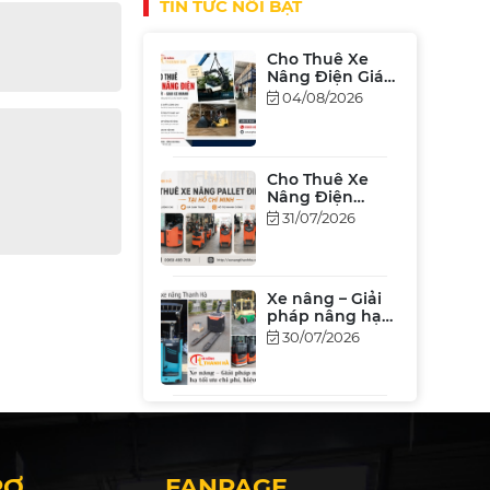
TIN TỨC NỔI BẬT
Cho Thuê Xe
Nâng Điện Giá
Rẻ Tại TP.HCM &
04/08/2026
Bình Dương
[Bảng Giá 2026]
Cho Thuê Xe
Nâng Điện
Đứng Lái Tại
31/07/2026
TPHCM – Giá Rẻ,
Hiệu Suất Cao
Xe nâng – Giải
pháp nâng hạ
tối ưu chi phí,
30/07/2026
hiệu xuất
Xe Nâng Cũ
Nhật Bãi Tại
TP.HCM Giá Tốt
27/07/2026
2026 – Đủ Tải
RỢ
FANPAGE
Trọng, Chất