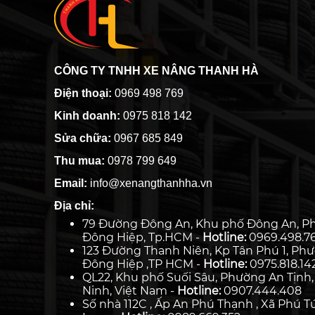
CÔNG TY TNHH XE NÂNG THANH HÀ
Điện thoại:
0969 498 769
Kinh doanh:
0975 818 142
Sửa chữa:
0967 685 849
Thu mua:
0978 799 649
Email:
info@xenangthanhha.vn
Địa chỉ:
79 Đường Đông An, Khu phố Đông An, P
Đông Hiệp, Tp.HCM -
Hotline:
0969.498.7
123 Đường Thanh Niên, Kp Tân Phú 1, Ph
Đông Hiệp ,TP HCM -
Hotline:
0975.818.14
QL22, Khu phố Suối Sâu, Phường An Tịnh,
Ninh, Việt Nam -
Hotline:
0907.444.408
Số nhà 112C , Ấp An Phú Thạnh , Xã Phú Tú