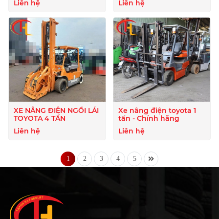
Liên hệ
Liên hệ
XE NÂNG ĐIỆN NGỒI LÁI
Xe nâng điện toyota 1
TOYOTA 4 TẤN
tấn - Chính hãng
Liên hệ
Liên hệ
1
2
3
4
5