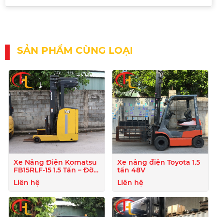
SẢN PHẨM CÙNG LOẠI
Xe Nâng Điện Komatsu
Xe nâng điện Toyota 1.5
FB15RLF-15 1.5 Tấn – Đời
tấn 48V
2020
Liên hệ
Liên hệ