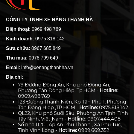
CÔNG TY TNHH XE NÂNG THANH HÀ
Điện thoại:
0969 498 769
Kinh doanh:
0975 818 142
Sửa chữa:
0967 685 849
Thu mua:
0978 799 649
Email:
info@xenangthanhha.vn
Địa chỉ:
79 Đường Đông An, Khu phố Đông An,
Phường Tân Đông Hiệp, Tp.HCM -
Hotline:
0969.498.769
123 Đường Thanh Niên, Kp Tân Phú 1, Phường
Tân Đông Hiệp ,TP HCM -
Hotline:
0975.818.142
QL22, Khu phố Suối Sâu, Phường An Tịnh, Tỉnh
Tây Ninh, Việt Nam -
Hotline:
0907.444.408
Số nhà 112C , Ấp An Phú Thạnh , Xã Phú Túc,
Tỉnh Vĩnh Long -
Hotline:
0989.669.352