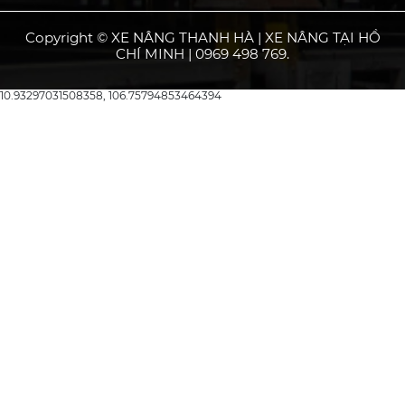
Copyright © XE NÂNG THANH HÀ | XE NÂNG TẠI HỒ
CHÍ MINH | 0969 498 769.
10.93297031508358, 106.75794853464394