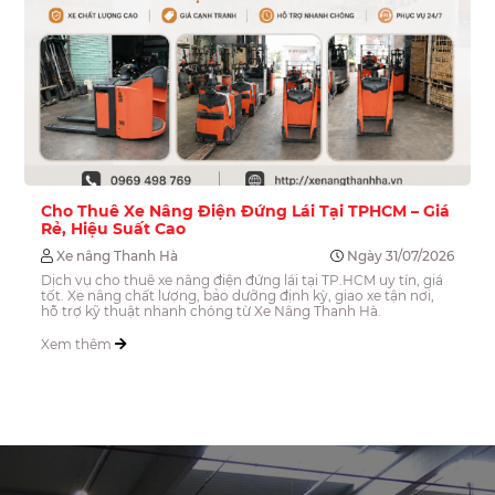
Cho Thuê Xe Nâng Điện Đứng Lái Tại TPHCM – Giá
Rẻ, Hiệu Suất Cao
Xe nâng Thanh Hà
Ngày 31/07/2026
Dịch vụ cho thuê xe nâng điện đứng lái tại TP.HCM uy tín, giá
tốt. Xe nâng chất lượng, bảo dưỡng định kỳ, giao xe tận nơi,
hỗ trợ kỹ thuật nhanh chóng từ Xe Nâng Thanh Hà.
Xem thêm