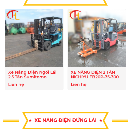
Xe Nâng Điện Ngồi Lái
XE NÂNG ĐIỆN 2 TẤN
2.5 Tấn Sumitomo
NICHIYU FB20P-75-300
51FB25PJXIII
Liên hệ
Liên hệ
XE NÂNG ĐIỆN ĐỨNG LÁI