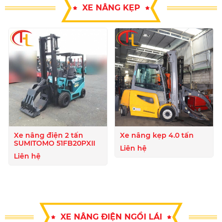
XE NÂNG KẸP
Xe nâng điện 2 tấn
Xe nâng kẹp 4.0 tấn
SUMITOMO 51FB20PXII
Liên hệ
Liên hệ
XE NÂNG ĐIỆN NGỒI LÁI