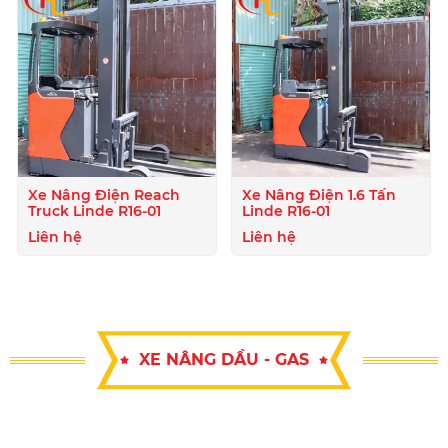
Xe Nâng Điện Reach
Xe Nâng Điện 1.6 Tấn
Truck Linde R16-01
Linde R16-01
Liên hệ
Liên hệ
XE NÂNG DẦU - GAS