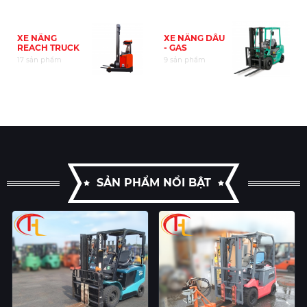
XE NÂNG DẦU
PHỤ KIỆN
- GAS
15 sản phẩm
9 sản phẩm
SẢN PHẨM NỔI BẬT