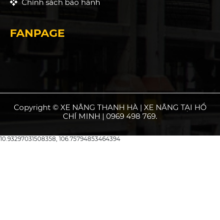
Chính sách bảo hành
FANPAGE
Copyright © XE NÂNG THANH HÀ | XE NÂNG TẠI HỒ
CHÍ MINH | 0969 498 769.
10.93297031508358, 106.75794853464394