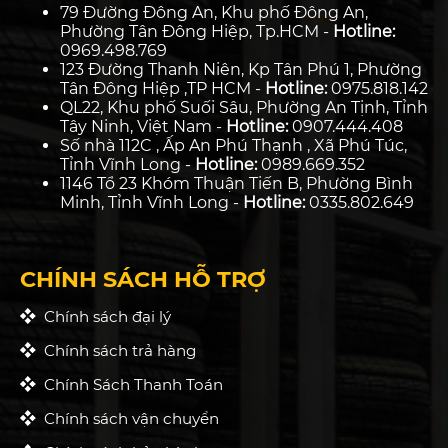
79 Đường Đông An, Khu phố Đông An,
Phường Tân Đông Hiệp, Tp.HCM -
Hotline:
0969.498.769
123 Đường Thanh Niên, Kp Tân Phú 1, Phường
Tân Đông Hiệp ,TP HCM -
Hotline:
0975.818.142
QL22, Khu phố Suối Sâu, Phường An Tịnh, Tỉnh
Tây Ninh, Việt Nam -
Hotline:
0907.444.408
Số nhà 112C , Ấp An Phú Thạnh , Xã Phú Túc,
Tỉnh Vĩnh Long -
Hotline:
0989.669.352
1146 Tổ 23 Khóm Thuận Tiến B, Phường Bình
Minh, Tỉnh Vĩnh Long -
Hotline:
0335.802.649
CHÍNH SÁCH HỖ TRỢ
Chính sách đại lý
Chính sách trả hàng
Chính Sách Thanh Toán
Chính sách vận chuyển