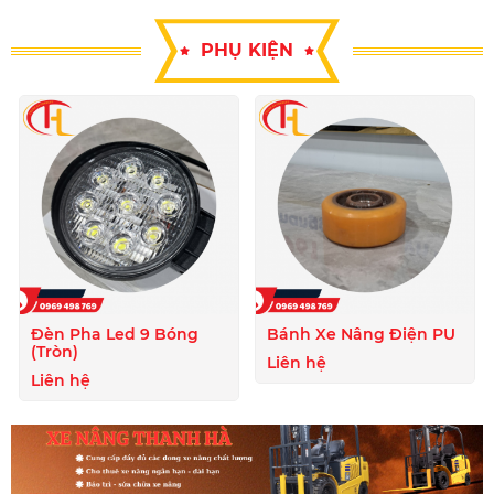
PHỤ KIỆN
Đèn Pha Led 9 Bóng
Bánh Xe Nâng Điện PU
(Tròn)
Liên hệ
Liên hệ