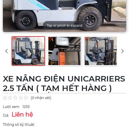
Tap or pinch to expand
XE NÂNG ĐIỆN UNICARRIERS
2.5 TẤN ( TẠM HẾT HÀNG )
(0 nhận xét)
Lượt xem:
1255
Liên hệ
Giá:
Thông số kỹ thuật: