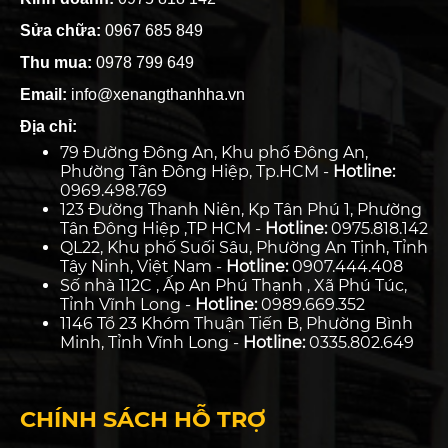
Sửa chữa:
0967 685 849
Thu mua:
0978 799 649
Email:
info@xenangthanhha.vn
Địa chỉ:
79 Đường Đông An, Khu phố Đông An,
Phường Tân Đông Hiệp, Tp.HCM -
Hotline:
0969.498.769
123 Đường Thanh Niên, Kp Tân Phú 1, Phường
Tân Đông Hiệp ,TP HCM -
Hotline:
0975.818.142
QL22, Khu phố Suối Sâu, Phường An Tịnh, Tỉnh
Tây Ninh, Việt Nam -
Hotline:
0907.444.408
Số nhà 112C , Ấp An Phú Thạnh , Xã Phú Túc,
Tỉnh Vĩnh Long -
Hotline:
0989.669.352
1146 Tổ 23 Khóm Thuận Tiến B, Phường Bình
Minh, Tỉnh Vĩnh Long -
Hotline:
0335.802.649
CHÍNH SÁCH HỖ TRỢ