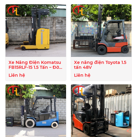
Xe Nâng Điện Komatsu
Xe nâng điện Toyota 1.5
FB15RLF-15 1.5 Tấn – Đời
tấn 48V
2020
Liên hệ
Liên hệ