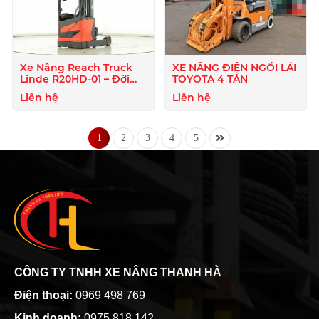
Xe Nâng Reach Truck
XE NÂNG ĐIỆN NGỒI LÁI
Linde R20HD-01 – Đời
TOYOTA 4 TẤN
2021, Công Nghệ Đỉnh
Liên hệ
Liên hệ
Cao
1
2
3
4
5
CÔNG TY TNHH XE NÂNG THANH HÀ
Điện thoại:
0969 498 769
Kinh doanh:
0975 818 142