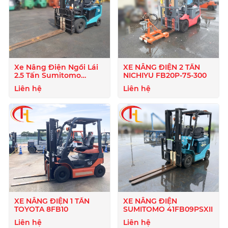
Xe Nâng Điện Ngồi Lái
XE NÂNG ĐIỆN 2 TẤN
2.5 Tấn Sumitomo
NICHIYU FB20P-75-300
51FB25PJXIII
Liên hệ
Liên hệ
XE NÂNG ĐIỆN 1 TẤN
XE NÂNG ĐIỆN
TOYOTA 8FB10
SUMITOMO 41FB09PSXII
Liên hệ
Liên hệ