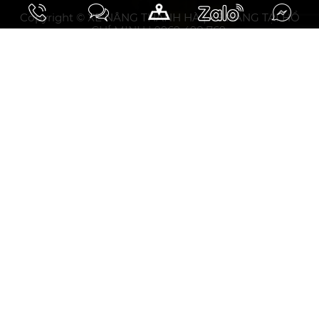
Copyright © XE NÂNG THANH HÀ | XE NÂNG TẠI HỒ
CHÍ MINH | 0969 498 769.
10.93297031508358, 106.75794853464394