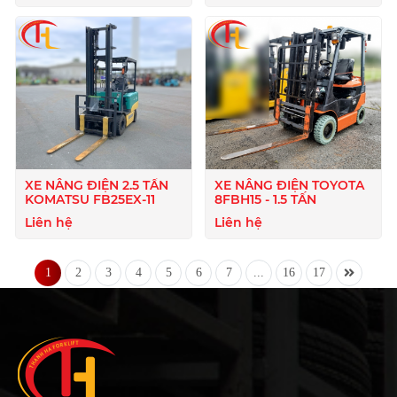
XE NÂNG ĐIỆN 2.5 TẤN
XE NÂNG ĐIỆN TOYOTA
KOMATSU FB25EX-11
8FBH15 - 1.5 TẤN
Liên hệ
Liên hệ
1
2
3
4
5
6
7
...
16
17