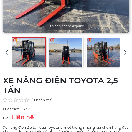
Tap or pinch to expand
XE NÂNG ĐIỆN TOYOTA 2,5
TẤN
(0 nhận xét)
Lượt xem:
3194
Liên hệ
Giá:
Xe nâng điện 2,5 tấn của Toyota là một trong những lựa chọn hàng đầu
cho các doanh nghiệp có nhu cầu vận chuyển và nâng hạ hàng hóa