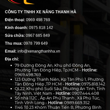
CÔNG TY TNHH XE NÂNG THANH HÀ
Điện thoại:
0969 498 769
Kinh doanh:
0975 818 142
Sửa chữa:
0967 685 849
Thu mua:
0978 799 649
Email:
info@xenangthanhha.vn
Địa chỉ:
79 Đường Đông An, Khu phố Đông An,
Phường Tân Đông Hiệp, Tp.HCM -
Hotline:
0969.498.769
123 Đường Thanh Niên, Kp Tân Phú 1, Phường
Tân Đông Hiệp ,TP HCM -
Hotline:
0975.818.142
QL22, Khu phố Suối Sâu, Phường An Tịnh, Tỉnh
Tây Ninh, Việt Nam -
Hotline:
0907.444.408
Số nhà 112C , Ấp An Phú Thạnh , Xã Phú Túc,
Tỉnh Vĩnh Long -
Hotline:
0989.669.352
1146 Tổ 23 Khóm Thuận Tiến B, Phường Bình