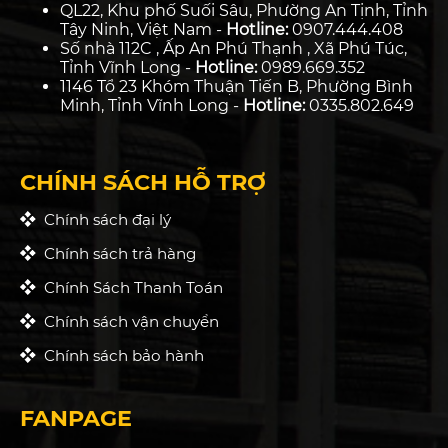
QL22, Khu phố Suối Sâu, Phường An Tịnh, Tỉnh
Tây Ninh, Việt Nam -
Hotline:
0907.444.408
Số nhà 112C , Ấp An Phú Thạnh , Xã Phú Túc,
Tỉnh Vĩnh Long -
Hotline:
0989.669.352
1146 Tổ 23 Khóm Thuận Tiến B, Phường Bình
Minh, Tỉnh Vĩnh Long -
Hotline:
0335.802.649
CHÍNH SÁCH HỖ TRỢ
Chính sách đại lý
Chính sách trả hàng
Chính Sách Thanh Toán
Chính sách vận chuyển
Chính sách bảo hành
FANPAGE