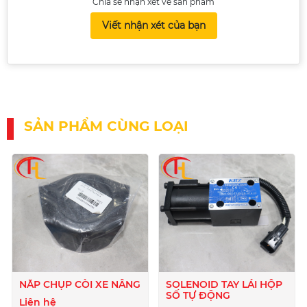
Chia sẻ nhận xét về sản phẩm
Viết nhận xét của bạn
SẢN PHẨM CÙNG LOẠI
NẮP CHỤP CÒI XE NÂNG
SOLENOID TAY LÁI HỘP
SỐ TỰ ĐỘNG
Liên hệ