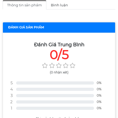
Thông tin sản phẩm
Bình luận
ĐÁNH GIÁ SẢN PHẨM
Đánh Giá Trung Bình
0/5
(0 nhận xét)
5
0%
4
0%
3
0%
2
0%
1
0%