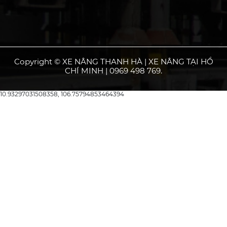
Copyright © XE NÂNG THANH HÀ | XE NÂNG TẠI HỒ
CHÍ MINH | 0969 498 769.
10.93297031508358, 106.75794853464394