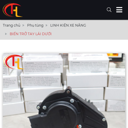
Trang chủ
Phụ tùng
LINH KIỆN XE NÂNG
BIẾN TRỞ TAY LÁI DƯỚI