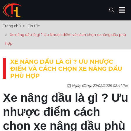
Trang chủ
Tin tức
Xe nâng dầu là gì ? Ưu Nhược điểm và cách chọn xe nâng dầu phù
hợp
XE NÂNG DẦU LÀ GÌ ? ƯU NHƯỢC
ĐIỂM VÀ CÁCH CHỌN XE NÂNG DẦU
PHÙ HỢP
Ngày đăng: 27/02/2025 02:41 PM
Xe nâng dầu là gì ? Ưu
nhược điểm cách
chọn xe nâng dầu phù