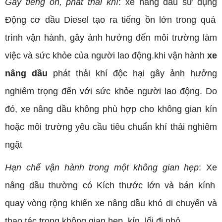
Gây tiếng ồn, phát thải khí
:
xe nâng dầu sử dụng
Động cơ dầu Diesel tạo ra tiếng ồn lớn trong quá
trình vận
hành
, gây ảnh hưởng đến môi trường làm
việc và sức khỏe của người lao động.khi
vận hành
xe
nâng dầu
phát thải khí độc hại gây ảnh hưởng
nghiêm trọng đến với sức khỏe người lao động
. Do
đó, xe nâng dầu không phù hợp cho
không gian kín
hoặc môi trường yêu cầu tiêu chuẩn khí thải nghiêm
ngặt
Hạn chế vận hành trong một không gian hẹp
: Xe
nâng dầu thường có
Kích thước lớn và bán kính
quay vòng rộng khiến xe nâng dầu khó di chuyển và
thao tác trong
không gian hẹp, kín, lối đi nhỏ
.