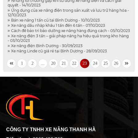
Những lỗi thường gặp khi sử dụng xe nâng điện và cách giải
quyết - 14/10/2023
Ứng dụng của xe nâng điện trong sản xuất và lưu trữ hàng hóa -
12/10/2023
Bán xe nâng 1 tấn cũ tại Bình Dương - 10/10/2023
Xe nâng dầu nhập khẩu 1 tấn đến 6 tấn - 07/10/2023
Cách để bảo trì bảo dưỡng xe nâng hàng đúng cách - 05/10/2023
Xe nâng điện 3 tấn – giải pháp nâng hạ hiệu quả trong kho hàng
- 03/10/2023
Xe nâng điện Bình Dương - 30/09/2023
Xe nâng Linde cũ giá rẻ tại Bình Dương - 28/09/2023
1
2
...
20
21
22
23
24
25
26
CÔNG TY TNHH XE NÂNG THANH HÀ