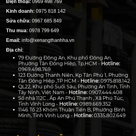
Điện thoại:
0969 498 769
Kinh doanh:
0975 818 142
Sửa chữa:
0967 685 849
Thu mua:
0978 799 649
Email:
info@xenangthanhha.vn
Địa chỉ:
79 Đường Đông An, Khu phố Đông An,
Phường Tân Đông Hiệp, Tp.HCM -
Hotline:
0969.498.769
123 Đường Thanh Niên, Kp Tân Phú 1, Phường
Tân Đông Hiệp ,TP HCM -
Hotline:
0975.818.142
QL22, Khu phố Suối Sâu, Phường An Tịnh, Tỉnh
Tây Ninh, Việt Nam -
Hotline:
0907.444.408
Số nhà 112C , Ấp An Phú Thạnh , Xã Phú Túc,
Tỉnh Vĩnh Long -
Hotline:
0989.669.352
1146 Tổ 23 Khóm Thuận Tiến B, Phường Bình
Minh, Tỉnh Vĩnh Long -
Hotline:
0335.802.649