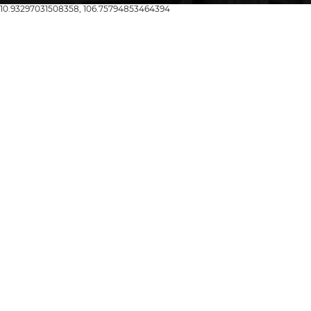
10.93297031508358, 106.75794853464394