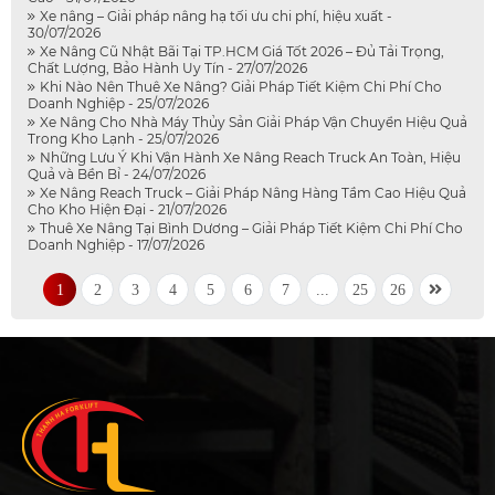
Xe nâng – Giải pháp nâng hạ tối ưu chi phí, hiệu xuất -
30/07/2026
Xe Nâng Cũ Nhật Bãi Tại TP.HCM Giá Tốt 2026 – Đủ Tải Trọng,
Chất Lượng, Bảo Hành Uy Tín - 27/07/2026
Khi Nào Nên Thuê Xe Nâng? Giải Pháp Tiết Kiệm Chi Phí Cho
Doanh Nghiệp - 25/07/2026
Xe Nâng Cho Nhà Máy Thủy Sản Giải Pháp Vận Chuyển Hiệu Quả
Trong Kho Lạnh - 25/07/2026
Những Lưu Ý Khi Vận Hành Xe Nâng Reach Truck An Toàn, Hiệu
Quả và Bền Bỉ - 24/07/2026
Xe Nâng Reach Truck – Giải Pháp Nâng Hàng Tầm Cao Hiệu Quả
Cho Kho Hiện Đại - 21/07/2026
Thuê Xe Nâng Tại Bình Dương – Giải Pháp Tiết Kiệm Chi Phí Cho
Doanh Nghiệp - 17/07/2026
1
2
3
4
5
6
7
...
25
26