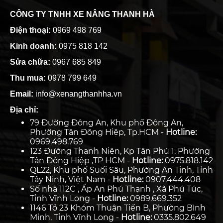
CÔNG TY TNHH XE NÂNG THANH HÀ
Điện thoại:
0969 498 769
Kinh doanh:
0975 818 142
Sửa chữa:
0967 685 849
Thu mua:
0978 799 649
Email:
info@xenangthanhha.vn
Địa chỉ:
79 Đường Đông An, Khu phố Đông An,
Phường Tân Đông Hiệp, Tp.HCM -
Hotline:
0969.498.769
123 Đường Thanh Niên, Kp Tân Phú 1, Phường
Tân Đông Hiệp ,TP HCM -
Hotline:
0975.818.142
QL22, Khu phố Suối Sâu, Phường An Tịnh, Tỉnh
Tây Ninh, Việt Nam -
Hotline:
0907.444.408
Số nhà 112C , Ấp An Phú Thạnh , Xã Phú Túc,
Tỉnh Vĩnh Long -
Hotline:
0989.669.352
1146 Tổ 23 Khóm Thuận Tiến B, Phường Bình
Minh, Tỉnh Vĩnh Long -
Hotline:
0335.802.649