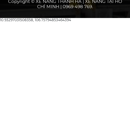
Copyright © XE NÂNG THANH HÀ | XE NÂNG TẠI HỒ
CHÍ MINH | 0969 498 769.
10.93297031508358, 106.75794853464394