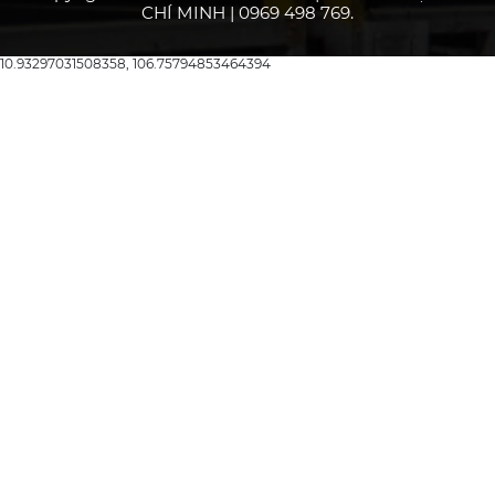
CHÍ MINH | 0969 498 769.
10.93297031508358, 106.75794853464394