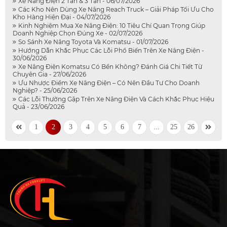
Xe Nâng Điện 2 Tấn & 3 Tấn - 06/07/2026
Các Kho Nên Dùng Xe Nâng Reach Truck – Giải Pháp Tối Ưu Cho
Kho Hàng Hiện Đại - 04/07/2026
Kinh Nghiệm Mua Xe Nâng Điện: 10 Tiêu Chí Quan Trọng Giúp
Doanh Nghiệp Chọn Đúng Xe - 02/07/2026
So Sánh Xe Nâng Toyota Và Komatsu - 01/07/2026
Hướng Dẫn Khắc Phục Các Lỗi Phổ Biến Trên Xe Nâng Điện -
30/06/2026
Xe Nâng Điện Komatsu Có Bền Không? Đánh Giá Chi Tiết Từ
Chuyên Gia - 27/06/2026
Ưu Nhược Điểm Xe Nâng Điện – Có Nên Đầu Tư Cho Doanh
Nghiệp? - 25/06/2026
Các Lỗi Thường Gặp Trên Xe Nâng Điện Và Cách Khắc Phục Hiệu
Quả - 23/06/2026
1
2
3
4
5
6
7
...
25
26