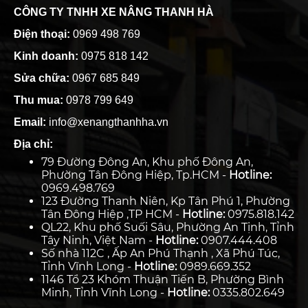
CÔNG TY TNHH XE NÂNG THANH HÀ
Điện thoại:
0969 498 769
Kinh doanh:
0975 818 142
Sửa chữa:
0967 685 849
Thu mua:
0978 799 649
Email:
info@xenangthanhha.vn
Địa chỉ:
79 Đường Đông An, Khu phố Đông An,
Phường Tân Đông Hiệp, Tp.HCM -
Hotline:
0969.498.769
123 Đường Thanh Niên, Kp Tân Phú 1, Phường
Tân Đông Hiệp ,TP HCM -
Hotline:
0975.818.142
QL22, Khu phố Suối Sâu, Phường An Tịnh, Tỉnh
Tây Ninh, Việt Nam -
Hotline:
0907.444.408
Số nhà 112C , Ấp An Phú Thạnh , Xã Phú Túc,
Tỉnh Vĩnh Long -
Hotline:
0989.669.352
1146 Tổ 23 Khóm Thuận Tiến B, Phường Bình
Minh, Tỉnh Vĩnh Long -
Hotline:
0335.802.649