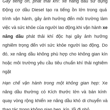
Gây tiếng ồn, phát thải khí
:
xe nâng dầu sử dụng
Động cơ dầu Diesel tạo ra tiếng ồn lớn trong quá
trình vận
hành
, gây ảnh hưởng đến môi trường làm
việc và sức khỏe của người lao động.khi
vận hành
xe
nâng dầu
phát thải khí độc hại gây ảnh hưởng
nghiêm trọng đến với sức khỏe người lao động
. Do
đó, xe nâng dầu không phù hợp cho
không gian kín
hoặc môi trường yêu cầu tiêu chuẩn khí thải nghiêm
ngặt
Hạn chế vận hành trong một không gian hẹp
: Xe
nâng dầu thường có
Kích thước lớn và bán kính
quay vòng rộng khiến xe nâng dầu khó di chuyển và
thao tác trong
không gian hẹp, kín, lối đi nhỏ
.