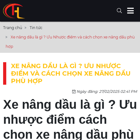
Trang chủ
Tin tức
Xe nâng dầu là gì ? Ưu Nhược điểm và cách chọn xe nâng dầu phù
hợp
XE NÂNG DẦU LÀ GÌ ? ƯU NHƯỢC
ĐIỂM VÀ CÁCH CHỌN XE NÂNG DẦU
PHÙ HỢP
Ngày đăng: 27/02/2025 02:41 PM
Xe nâng dầu là gì ? Ưu
nhược điểm cách
chọn xe nâng dầu phù