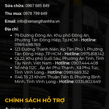
Sửa chữa:
0967 685 849
Thu mua:
0978 799 649
Email:
info@xenangthanhha.vn
Địa chỉ:
79 Đường Đông An, Khu phố Đông An,
Phường Tân Đông Hiệp, Tp.HCM -
Hotline:
0969.498.769
123 Đường Thanh Niên, Kp Tân Phú 1, Phường
Tân Đông Hiệp ,TP HCM -
Hotline:
0975.818.142
QL22, Khu phố Suối Sâu, Phường An Tịnh, Tỉnh
Tây Ninh, Việt Nam -
Hotline:
0907.444.408
Số nhà 112C , Ấp An Phú Thạnh , Xã Phú Túc,
Tỉnh Vĩnh Long -
Hotline:
0989.669.352
1146 Tổ 23 Khóm Thuận Tiến B, Phường Bình
Minh, Tỉnh Vĩnh Long -
Hotline:
0335.802.649
CHÍNH SÁCH HỖ TRỢ