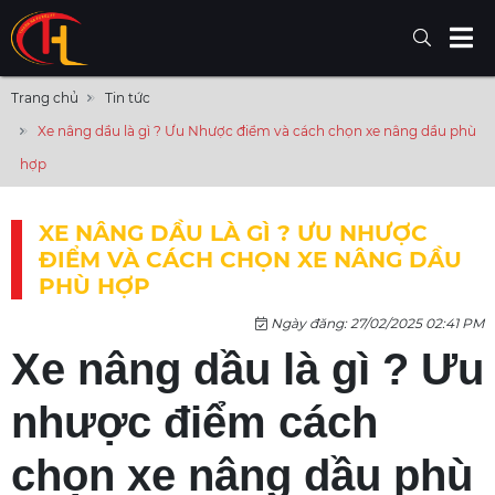
Trang chủ
Tin tức
Xe nâng dầu là gì ? Ưu Nhược điểm và cách chọn xe nâng dầu phù
hợp
XE NÂNG DẦU LÀ GÌ ? ƯU NHƯỢC
ĐIỂM VÀ CÁCH CHỌN XE NÂNG DẦU
PHÙ HỢP
Ngày đăng: 27/02/2025 02:41 PM
Xe nâng dầu là gì ? Ưu
nhược điểm cách
chọn xe nâng dầu phù