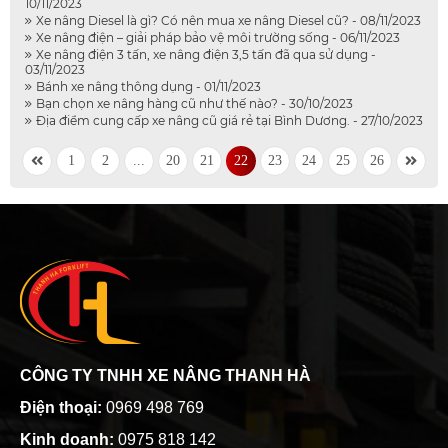
10/11/2023
Xe nâng Diesel là gì? Có nên mua xe nâng Diesel cũ? - 08/11/2023
Xe nâng điện – giải pháp bảo vệ môi trường sống - 06/11/2023
Xe nâng điện 3 tấn, xe nâng điện 3,5 tấn đã qua sử dụng -
03/11/2023
Bánh xe nâng thông dụng - 01/11/2023
Bạn chọn xe nâng hàng cũ như thế nào? - 30/10/2023
Địa điểm cung cấp xe nâng cũ giá rẻ tại Bình Dương. - 27/10/2023
1
2
...
20
21
22
23
24
25
26
CÔNG TY TNHH XE NÂNG THANH HÀ
Điện thoại:
0969 498 769
Kinh doanh:
0975 818 142