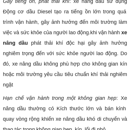
Gây tiếng ồn, phát thải khí
:
xe nâng dầu sử dụng
Động cơ dầu Diesel tạo ra tiếng ồn lớn trong quá
trình vận
hành
, gây ảnh hưởng đến môi trường làm
việc và sức khỏe của người lao động.khi
vận hành
xe
nâng dầu
phát thải khí độc hại gây ảnh hưởng
nghiêm trọng đến với sức khỏe người lao động
. Do
đó, xe nâng dầu không phù hợp cho
không gian kín
hoặc môi trường yêu cầu tiêu chuẩn khí thải nghiêm
ngặt
Hạn chế vận hành trong một không gian hẹp
: Xe
nâng dầu thường có
Kích thước lớn và bán kính
quay vòng rộng khiến xe nâng dầu khó di chuyển và
thao tác trong
không gian hẹp, kín, lối đi nhỏ
.