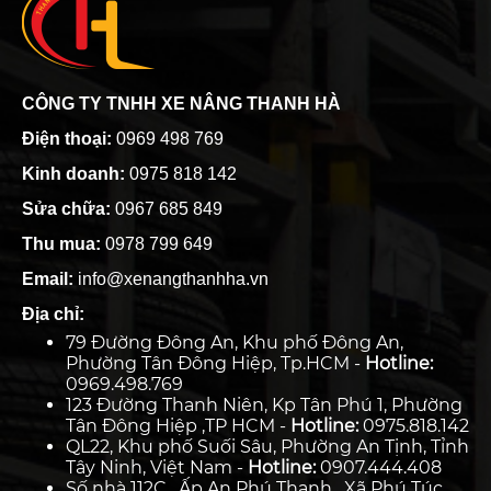
CÔNG TY TNHH XE NÂNG THANH HÀ
Điện thoại:
0969 498 769
Kinh doanh:
0975 818 142
Sửa chữa:
0967 685 849
Thu mua:
0978 799 649
Email:
info@xenangthanhha.vn
Địa chỉ:
79 Đường Đông An, Khu phố Đông An,
Phường Tân Đông Hiệp, Tp.HCM -
Hotline:
0969.498.769
123 Đường Thanh Niên, Kp Tân Phú 1, Phường
Tân Đông Hiệp ,TP HCM -
Hotline:
0975.818.142
QL22, Khu phố Suối Sâu, Phường An Tịnh, Tỉnh
Tây Ninh, Việt Nam -
Hotline:
0907.444.408
Số nhà 112C , Ấp An Phú Thạnh , Xã Phú Túc,