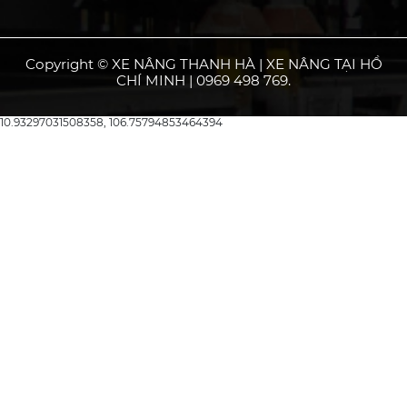
Copyright © XE NÂNG THANH HÀ | XE NÂNG TẠI HỒ
CHÍ MINH | 0969 498 769.
10.93297031508358, 106.75794853464394