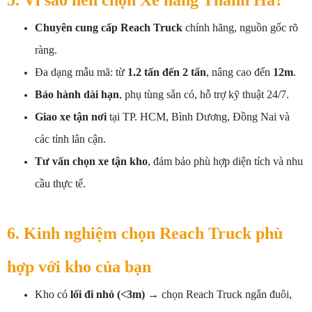
5. Vì sao nên chọn Xe nâng Thanh Hà?
Chuyên cung cấp Reach Truck
chính hãng, nguồn gốc rõ
ràng.
Đa dạng mẫu mã: từ
1.2 tấn đến 2 tấn
, nâng cao đến
12m
.
Bảo hành dài hạn
, phụ tùng sẵn có, hỗ trợ kỹ thuật 24/7.
Giao xe tận nơi
tại TP. HCM, Bình Dương, Đồng Nai và
các tỉnh lân cận.
Tư vấn chọn xe tận kho
, đảm bảo phù hợp diện tích và nhu
cầu thực tế.
6. Kinh nghiệm chọn Reach Truck phù
hợp với kho của bạn
Kho có
lối đi nhỏ (<3m)
→ chọn Reach Truck ngắn đuôi,