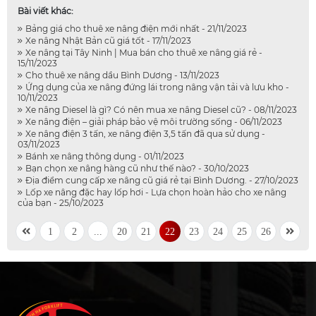
Bài viết khác:
Bảng giá cho thuê xe nâng điện mới nhất - 21/11/2023
Xe nâng Nhật Bản cũ giá tốt - 17/11/2023
Xe nâng tại Tây Ninh | Mua bán cho thuê xe nâng giá rẻ -
15/11/2023
Cho thuê xe nâng dầu Bình Dương - 13/11/2023
Ứng dụng của xe nâng đứng lái trong nâng vận tải và lưu kho -
10/11/2023
Xe nâng Diesel là gì? Có nên mua xe nâng Diesel cũ? - 08/11/2023
Xe nâng điện – giải pháp bảo vệ môi trường sống - 06/11/2023
Xe nâng điện 3 tấn, xe nâng điện 3,5 tấn đã qua sử dụng -
03/11/2023
Bánh xe nâng thông dụng - 01/11/2023
Bạn chọn xe nâng hàng cũ như thế nào? - 30/10/2023
Địa điểm cung cấp xe nâng cũ giá rẻ tại Bình Dương. - 27/10/2023
Lốp xe nâng đặc hay lốp hơi - Lựa chọn hoàn hảo cho xe nâng
của bạn - 25/10/2023
1
2
...
20
21
22
23
24
25
26