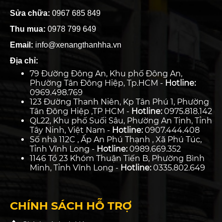
Sửa chữa:
0967 685 849
Thu mua:
0978 799 649
Email:
info@xenangthanhha.vn
Địa chỉ:
79 Đường Đông An, Khu phố Đông An,
Phường Tân Đông Hiệp, Tp.HCM -
Hotline:
0969.498.769
123 Đường Thanh Niên, Kp Tân Phú 1, Phường
Tân Đông Hiệp ,TP HCM -
Hotline:
0975.818.142
QL22, Khu phố Suối Sâu, Phường An Tịnh, Tỉnh
Tây Ninh, Việt Nam -
Hotline:
0907.444.408
Số nhà 112C , Ấp An Phú Thạnh , Xã Phú Túc,
Tỉnh Vĩnh Long -
Hotline:
0989.669.352
1146 Tổ 23 Khóm Thuận Tiến B, Phường Bình
Minh, Tỉnh Vĩnh Long -
Hotline:
0335.802.649
CHÍNH SÁCH HỖ TRỢ