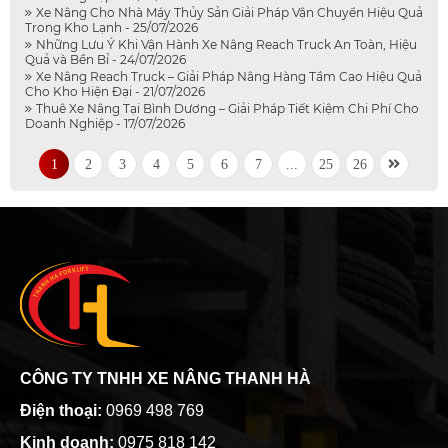
Xe Nâng Cho Nhà Máy Thủy Sản Giải Pháp Vận Chuyển Hiệu Quả
Trong Kho Lạnh - 25/07/2026
Những Lưu Ý Khi Vận Hành Xe Nâng Reach Truck An Toàn, Hiệu
Quả và Bền Bỉ - 24/07/2026
Xe Nâng Reach Truck – Giải Pháp Nâng Hàng Tầm Cao Hiệu Quả
Cho Kho Hiện Đại - 21/07/2026
Thuê Xe Nâng Tại Bình Dương – Giải Pháp Tiết Kiệm Chi Phí Cho
Doanh Nghiệp - 17/07/2026
1
2
3
4
5
6
7
...
25
26
CÔNG TY TNHH XE NÂNG THANH HÀ
Điện thoại:
0969 498 769
Kinh doanh:
0975 818 142