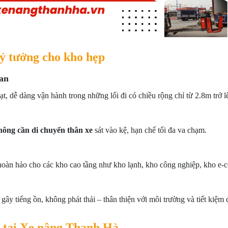
lý tưởng cho kho hẹp
ian
oạt, dễ dàng vận hành trong những lối đi có chiều rộng chỉ từ 2.8m trở l
ông cần di chuyển thân xe
sát vào kệ, hạn chế tối đa va chạm.
oàn hảo cho các kho cao tầng như kho lạnh, kho công nghiệp, kho e-
ây tiếng ồn, không phát thải – thân thiện với môi trường và tiết kiệm c
n tại Xe nâng Thanh Hà