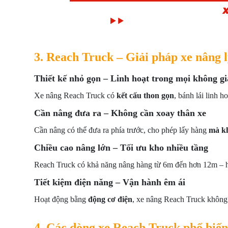
3. Reach Truck – Giải pháp xe nâng 
Thiết kế nhỏ gọn – Linh hoạt trong mọi không g
Xe nâng Reach Truck có
kết cấu thon gọn
, bánh lái linh h
Cần nâng đưa ra – Không cần xoay thân xe
Cần nâng có thể đưa ra phía trước, cho phép lấy hàng
mà kh
Chiều cao nâng lớn – Tối ưu kho nhiều tầng
Reach Truck có khả năng nâng hàng từ 6m đến hơn 12m – h
Tiết kiệm điện năng – Vận hành êm ái
Hoạt động bằng
động cơ điện
, xe nâng Reach Truck không g
4. Các dòng xe Reach Truck phổ biế