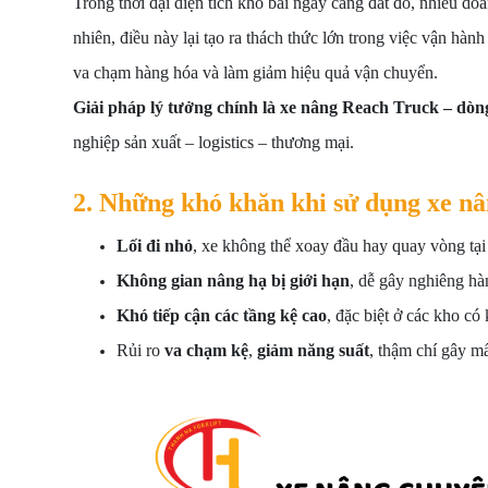
Trong thời đại diện tích kho bãi ngày càng đắt đỏ, nhiều d
nhiên, điều này lại tạo ra thách thức lớn trong việc vận h
va chạm hàng hóa và làm giảm hiệu quả vận chuyển.
Giải pháp lý tưởng chính là xe nâng Reach Truck – dòn
nghiệp sản xuất – logistics – thương mại.
2. Những khó khăn khi sử dụng xe nâ
Lối đi nhỏ
, xe không thể xoay đầu hay quay vòng tại
Không gian nâng hạ bị giới hạn
, dễ gây nghiêng hàn
Khó tiếp cận các tầng kệ cao
, đặc biệt ở các kho có
Rủi ro
va chạm kệ
,
giảm năng suất
, thậm chí gây mấ