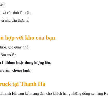
4/7.
và các tỉnh lân cận.
và nhu cầu thực tế.
ù hợp với kho của bạn
uôi, góc quay nhỏ.
5m trở lên.
h Lithium hoặc dung lượng lớn
.
ng ẩm, chống lạnh
.
Truck tại Thanh Hà
 Thanh Hà
cam kết mang đến cho khách hàng những dòng xe nâng R