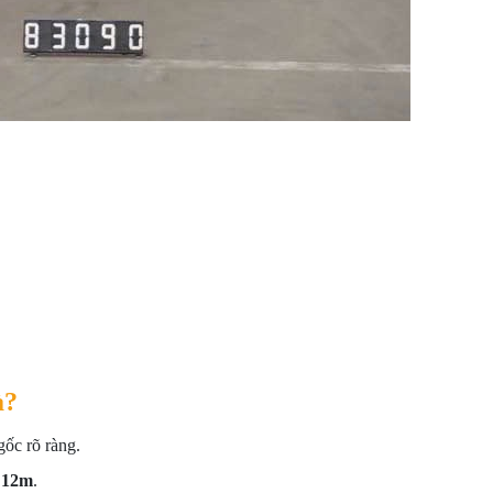
à?
ốc rõ ràng.
n
12m
.