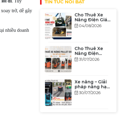
lối đi
. Tuy
TIN TỨC NỔI BẬT
[Bảng Giá 2026]
 xoay trở, dễ gây
Cho Thuê Xe
Nâng Điện
Đứng Lái Tại
31/07/2026
tại nhiều doanh
TPHCM – Giá Rẻ,
Hiệu Suất Cao
Xe nâng – Giải
pháp nâng hạ
tối ưu chi phí,
30/07/2026
hiệu xuất
Xe Nâng Cũ
Nhật Bãi Tại
TP.HCM Giá Tốt
27/07/2026
2026 – Đủ Tải
Trọng, Chất
Lượng, Bảo
Hành Uy Tín
Khi Nào Nên
Thuê Xe Nâng?
Giải Pháp Tiết
25/07/2026
Kiệm Chi Phí