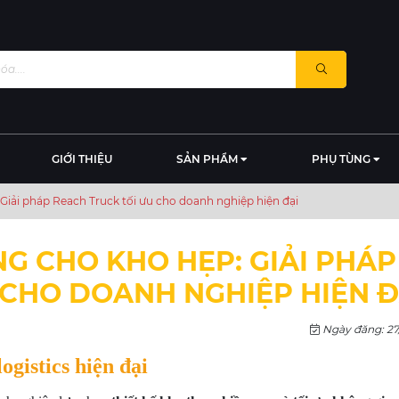
GIỚI THIỆU
SẢN PHẨM
PHỤ TÙNG
iải pháp Reach Truck tối ưu cho doanh nghiệp hiện đại
G CHO KHO HẸP: GIẢI PHÁP
 CHO DOANH NGHIỆP HIỆN Đ
Ngày đăng: 27
ogistics hiện đại