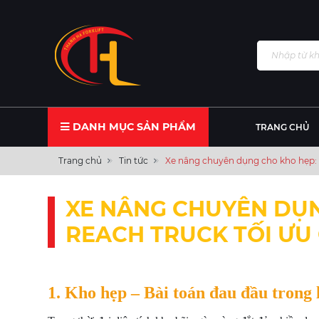
DANH MỤC SẢN PHẨM
TRANG CHỦ
Trang chủ
Tin tức
Xe nâng chuyên dụng cho kho hẹp: G
XE NÂNG CHUYÊN DỤN
REACH TRUCK TỐI ƯU
1. Kho hẹp – Bài toán đau đầu trong l