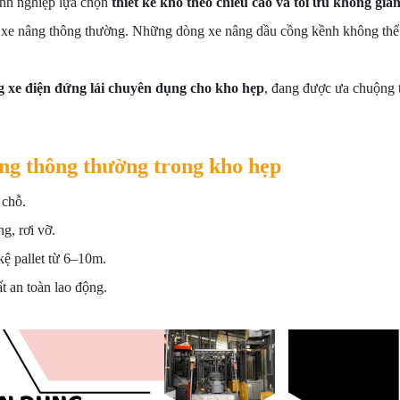
oanh nghiệp lựa chọn
thiết kế kho theo chiều cao và tối ưu không gian 
ành xe nâng thông thường. Những dòng xe nâng dầu cồng kềnh không thể
g xe điện đứng lái chuyên dụng cho kho hẹp
, đang được ưa chuộng 
ng thông thường trong kho hẹp
 chỗ.
g, rơi vỡ.
 kệ pallet từ 6–10m.
t an toàn lao động.