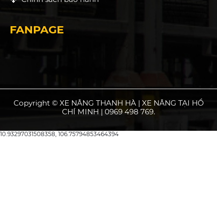
FANPAGE
Copyright © XE NÂNG THANH HÀ | XE NÂNG TẠI HỒ
CHÍ MINH | 0969 498 769.
10.93297031508358, 106.75794853464394