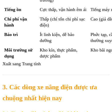
trường)
Tiếng ồn
Cực thấp, vận hành êm ái
Tiếng máy 
Chi phí vận 
Thấp (chỉ tốn chi phí sạc 
Cao (giá dầ
hành
điện)
Bảo trì
Ít linh kiện, dễ bảo 
Phức tạp, cầ
dưỡng
thường xuy
Môi trường sử 
Kho kín, thực phẩm, 
Kho bãi ngo
dụng
dược phẩm
Xuất sang Trang tính
3. Các dòng xe nâng điện được ưa 
chuộng nhất hiện nay