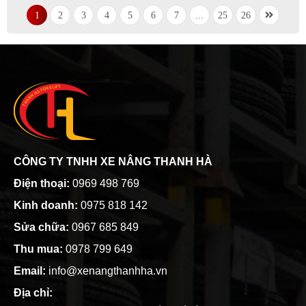
1
2
3
4
5
6
7
...
25
26
CÔNG TY TNHH XE NÂNG THANH HÀ
Điện thoại:
0969 498 769
Kinh doanh:
0975 818 142
Sửa chữa:
0967 685 849
Thu mua:
0978 799 649
Email:
info@xenangthanhha.vn
Địa chỉ: