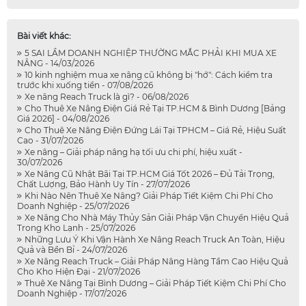
Bài viết khác:
5 SAI LẦM DOANH NGHIỆP THƯỜNG MẮC PHẢI KHI MUA XE
NÂNG - 14/03/2026
10 kinh nghiệm mua xe nâng cũ không bị "hớ": Cách kiểm tra
trước khi xuống tiền - 07/08/2026
Xe nâng Reach Truck là gì? - 06/08/2026
Cho Thuê Xe Nâng Điện Giá Rẻ Tại TP.HCM & Bình Dương [Bảng
Giá 2026] - 04/08/2026
Cho Thuê Xe Nâng Điện Đứng Lái Tại TPHCM – Giá Rẻ, Hiệu Suất
Cao - 31/07/2026
Xe nâng – Giải pháp nâng hạ tối ưu chi phí, hiệu xuất -
30/07/2026
Xe Nâng Cũ Nhật Bãi Tại TP.HCM Giá Tốt 2026 – Đủ Tải Trọng,
Chất Lượng, Bảo Hành Uy Tín - 27/07/2026
Khi Nào Nên Thuê Xe Nâng? Giải Pháp Tiết Kiệm Chi Phí Cho
Doanh Nghiệp - 25/07/2026
Xe Nâng Cho Nhà Máy Thủy Sản Giải Pháp Vận Chuyển Hiệu Quả
Trong Kho Lạnh - 25/07/2026
Những Lưu Ý Khi Vận Hành Xe Nâng Reach Truck An Toàn, Hiệu
Quả và Bền Bỉ - 24/07/2026
Xe Nâng Reach Truck – Giải Pháp Nâng Hàng Tầm Cao Hiệu Quả
Cho Kho Hiện Đại - 21/07/2026
Thuê Xe Nâng Tại Bình Dương – Giải Pháp Tiết Kiệm Chi Phí Cho
Doanh Nghiệp - 17/07/2026