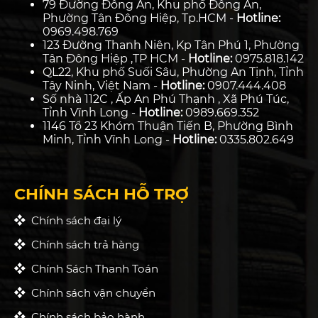
79 Đường Đông An, Khu phố Đông An,
Phường Tân Đông Hiệp, Tp.HCM -
Hotline:
0969.498.769
123 Đường Thanh Niên, Kp Tân Phú 1, Phường
Tân Đông Hiệp ,TP HCM -
Hotline:
0975.818.142
QL22, Khu phố Suối Sâu, Phường An Tịnh, Tỉnh
Tây Ninh, Việt Nam -
Hotline:
0907.444.408
Số nhà 112C , Ấp An Phú Thạnh , Xã Phú Túc,
Tỉnh Vĩnh Long -
Hotline:
0989.669.352
1146 Tổ 23 Khóm Thuận Tiến B, Phường Bình
Minh, Tỉnh Vĩnh Long -
Hotline:
0335.802.649
CHÍNH SÁCH HỖ TRỢ
Chính sách đại lý
Chính sách trả hàng
Chính Sách Thanh Toán
Chính sách vận chuyển
Chính sách bảo hành