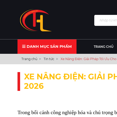
DANH MỤC SẢN PHẨM
TRANG CHỦ
Trang chủ
Tin tức
Xe Nâng Điện: Giải Pháp Tối Ưu Cho
XE NÂNG ĐIỆN: GIẢI 
2026
Trong bối cảnh công nghiệp hóa và chú trọng b