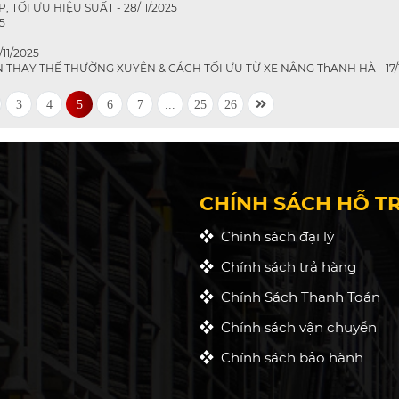
TỐI ƯU HIỆU SUẤT - 28/11/2025
5
/11/2025
 THAY THẾ THƯỜNG XUYÊN & CÁCH TỐI ƯU TỪ XE NÂNG ThANH HÀ - 17/1
3
4
5
6
7
...
25
26
CHÍNH SÁCH HỖ T
Chính sách đại lý
Chính sách trả hàng
Chính Sách Thanh Toán
Chính sách vận chuyển
Chính sách bảo hành