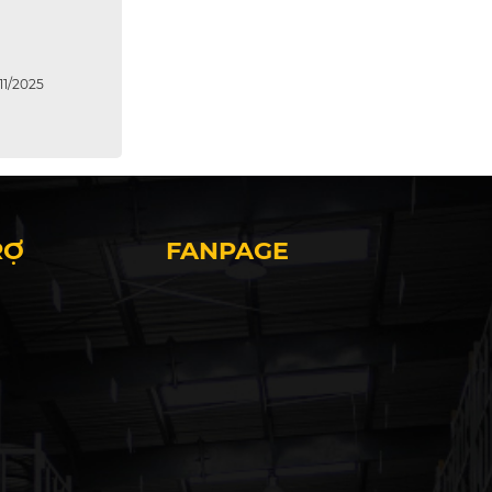
1/2025
RỢ
FANPAGE