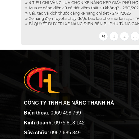
4 TIÊU CHÍ VÀNG LỰA CHỌN XE NÂNG KẸP GIẤY PHÙ HỢP, 
Mua xe nâng điện cũ có tiết kiệm thật sự không? - 26/11/202
Cấu tạo và kích thước càng xe nâng chi tiết - 24/11/2025
Xe nâng điện Toyota chạy được bao lâu cho mỗi lần sạc - 19
BÍ QUYẾT DUY TRÌ XE NÂNG ĐIỆN BỀN BỈ: PHỤ TÙNG CẦN
1
2
...
CÔNG TY TNHH XE NÂNG THANH HÀ
Điện thoại:
0969 498 769
Kinh doanh:
0975 818 142
Sửa chữa:
0967 685 849