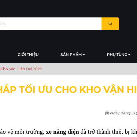
GIỚI THIỆU
SẢN PHẨM
PHỤ TÙNG
 Kho Vận Hiện Đại 2026
PHÁP TỐI ƯU CHO KHO VẬN H
Ngày đăng: 20
ảo vệ môi trường, 
xe nâng điện
 đã trở thành thiết bị k