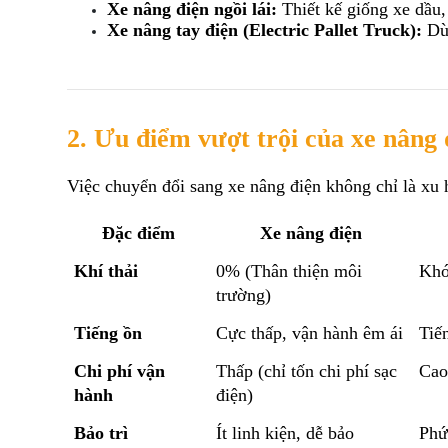
Xe nâng điện ngồi lái:
 Thiết kế giống xe dầu
Xe nâng tay điện (Electric Pallet Truck):
 Dù
2. Ưu điểm vượt trội của xe nâng 
Việc chuyển đổi sang xe nâng điện không chỉ là xu 
Đặc điểm
Xe nâng điện
Khí thải
0% (Thân thiện môi 
Khó
trường)
Tiếng ồn
Cực thấp, vận hành êm ái
Tiế
Chi phí vận 
Thấp (chỉ tốn chi phí sạc 
Cao
hành
điện)
Bảo trì
Ít linh kiện, dễ bảo 
Phức