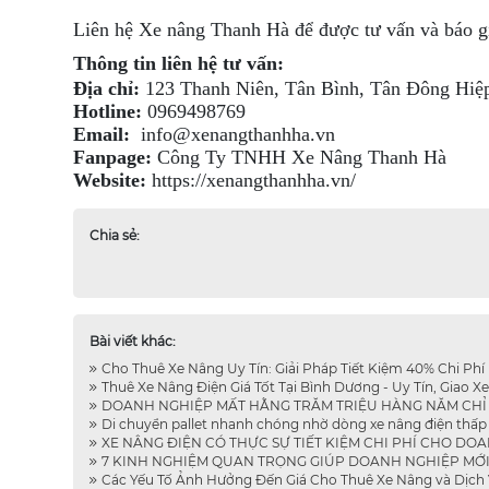
Liên hệ Xe nâng Thanh Hà để được tư vấn và báo gi
Thông tin liên hệ tư vấn:
Địa chỉ:
123 Thanh Niên, Tân Bình, Tân Đông Hiệ
Hotline:
0969498769
Email:
info@xenangthanhha.vn
Fanpage:
Công Ty TNHH Xe Nâng Thanh Hà
Website:
https://xenangthanhha.vn/
Chia sẻ:
Bài viết khác:
Cho Thuê Xe Nâng Uy Tín: Giải Pháp Tiết Kiệm 40% Chi Phí 
Thuê Xe Nâng Điện Giá Tốt Tại Bình Dương - Uy Tín, Giao Xe
DOANH NGHIỆP MẤT HẰNG TRĂM TRIỆU HÀNG NĂM CHỈ VÌ
Di chuyển pallet nhanh chóng nhờ dòng xe nâng điện thấp 
XE NÂNG ĐIỆN CÓ THỰC SỰ TIẾT KIỆM CHI PHÍ CHO DOA
7 KINH NGHIỆM QUAN TRỌNG GIÚP DOANH NGHIỆP MỚI CH
Các Yếu Tố Ảnh Hưởng Đến Giá Cho Thuê Xe Nâng và Dịch V