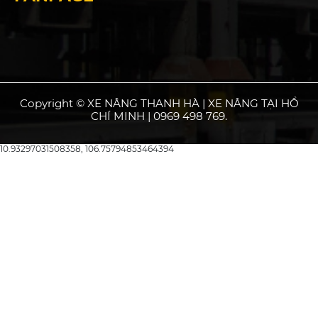
Copyright © XE NÂNG THANH HÀ | XE NÂNG TẠI HỒ
CHÍ MINH | 0969 498 769.
10.93297031508358, 106.75794853464394