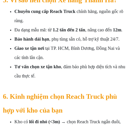
5. Vì sao nên chọn Xe nâng Thanh Hà?
Chuyên cung cấp Reach Truck
chính hãng, nguồn gốc rõ
ràng.
Đa dạng mẫu mã: từ
1.2 tấn đến 2 tấn
, nâng cao đến
12m
.
Bảo hành dài hạn
, phụ tùng sẵn có, hỗ trợ kỹ thuật 24/7.
Giao xe tận nơi
tại TP. HCM, Bình Dương, Đồng Nai và
các tỉnh lân cận.
Tư vấn chọn xe tận kho
, đảm bảo phù hợp diện tích và nhu
cầu thực tế.
6. Kinh nghiệm chọn Reach Truck phù
hợp với kho của bạn
Kho có
lối đi nhỏ (<3m)
→ chọn Reach Truck ngắn đuôi,