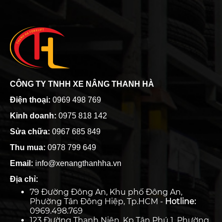
CÔNG TY TNHH XE NÂNG THANH HÀ
Điện thoại:
0969 498 769
Kinh doanh:
0975 818 142
Sửa chữa:
0967 685 849
Thu mua:
0978 799 649
Email:
info@xenangthanhha.vn
Địa chỉ:
79 Đường Đông An, Khu phố Đông An,
Phường Tân Đông Hiệp, Tp.HCM -
Hotline:
0969.498.769
123 Đường Thanh Niên, Kp Tân Phú 1, Phường