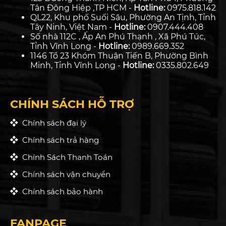
Tân Đông Hiệp ,TP HCM -
Hotline:
0975.818.142
QL22, Khu phố Suối Sâu, Phường An Tịnh, Tỉnh
Tây Ninh, Việt Nam -
Hotline:
0907.444.408
Số nhà 112C , Ấp An Phú Thạnh , Xã Phú Túc,
Tỉnh Vĩnh Long -
Hotline:
0989.669.352
1146 Tổ 23 Khóm Thuận Tiến B, Phường Bình
Minh, Tỉnh Vĩnh Long -
Hotline:
0335.802.649
CHÍNH SÁCH HỖ TRỢ
Chính sách đại lý
Chính sách trả hàng
Chính Sách Thanh Toán
Chính sách vận chuyển
Chính sách bảo hành
FANPAGE