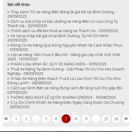
Bài viết khác:
Thay bánh PU xe nâng điện đứng lái giá tốt tại Bình Dương. -
29/09/2025
Dịch vụ sửa chữa và bảo dưỡng xe nâng điện cũ của Công Ty
Thanh Hà - 25/09/2025
Chính sách ưu đãi khi thuê xe nâng tại Thanh Hà - 23/09/2025
Xe nâng nhập bãi giá rẻ tại Bình Dương, Tp Hồ Chí Minh -
20/09/2025
Động Cơ Xe Nâng Quá Nóng Nguyên Nhân Và Cách Khắc Phục
- 17/09/2025
Lốp xe nâng: Nên mua ở đâu tốt – Bảng giá cập nhật mới nhất
2025 - 15/09/2025
PHÂN LOẠI BÌNH ẮC QUY XE NÂNG ĐIỆN - 11/09/2025
Thuê Xe Nâng Tại Bình Dương - Giải Pháp Tối Ưu Cho Mọi Doanh
Nghiệp - 09/09/2025
Vì Sao Xe Nâng Điện Reach Truck Là Lựa Chọn Tối Ưu Cho Kho
Đông Lạnh? - 06/09/2025
Cách sạc bình điện xe nâng đúng cách để tăng tuổi thọ gấp đôi -
03/09/2025
THÔNG BÁO NGHỈ LỄ QUỐC KHÁNH 2/9/2025 - 30/08/2025
5 Lý Do Chính Khiến Xe Nâng Điện Ngày Càng Được Ưa Chuộng
- 28/08/2025
1
2
...
5
6
7
8
9
...
25
26