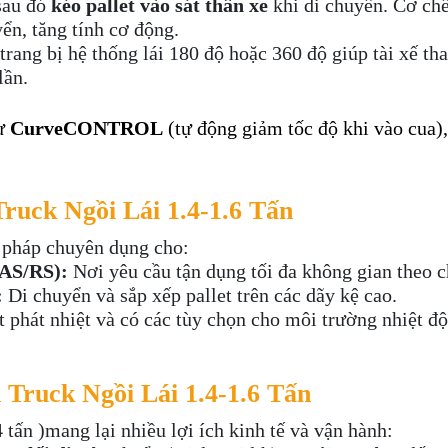
 sau đó
kéo pallet vào sát thân xe
khi di chuyển. Cơ chế
yển, tăng tính cơ động.
ang bị hệ thống lái 180 độ hoặc 360 độ giúp tài xế th
lần.
hư
CurveCONTROL
(tự động giảm tốc độ khi vào cua)
ruck Ngồi Lái 1.4-1.6 Tấn
i pháp chuyên dụng cho:
(AS/RS):
Nơi yêu cầu tận dụng tối đa không gian theo c
:
Di chuyển và sắp xếp pallet trên các dãy kệ cao.
ít phát nhiệt và có các tùy chọn cho môi trường nhiệt đ
 Truck Ngồi Lái 1.4-1.6 Tấn
 tấn )mang lại nhiều lợi ích kinh tế và vận hành: