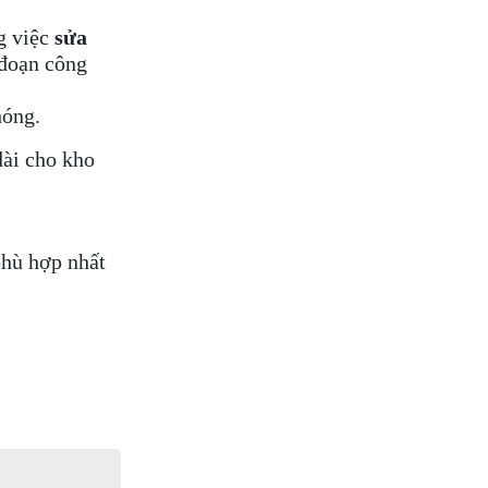
g việc
sửa
 đoạn công
hóng.
dài cho kho
hù hợp nhất