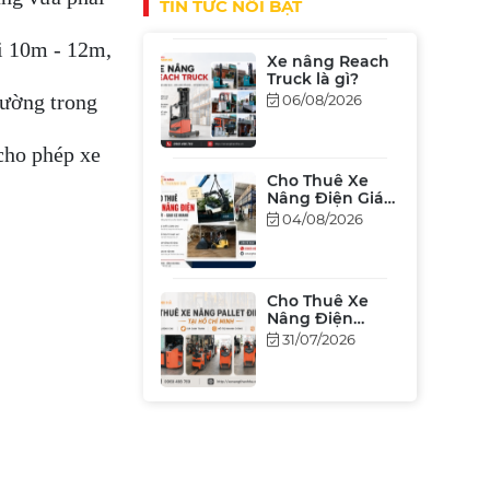
TIN TỨC NỔI BẬT
trước khi xuống
tiền
i 10m - 12m,
Xe nâng Reach
Truck là gì?
06/08/2026
rường trong
 cho phép xe
Cho Thuê Xe
Nâng Điện Giá
Rẻ Tại TP.HCM &
04/08/2026
Bình Dương
[Bảng Giá 2026]
Cho Thuê Xe
Nâng Điện
Đứng Lái Tại
31/07/2026
TPHCM – Giá Rẻ,
Hiệu Suất Cao
Xe nâng – Giải
pháp nâng hạ
tối ưu chi phí,
30/07/2026
hiệu xuất