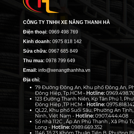
CÔNG TY TNHH XE NÂNG THANH HÀ
Điện thoại:
0969 498 769
Kinh doanh:
0975 818 142
Sửa chữa:
0967 685 849
Thu mua:
0978 799 649
Email:
info@xenangthanhha.vn
Địa chỉ:
79 Đường Đông An, Khu phố Đông An, P
Đông Hiệp, Tp.HCM -
Hotline:
0969.498.7
123 Đường Thanh Niên, Kp Tân Phú 1, Ph
Đông Hiệp ,TP HCM -
Hotline:
0975.818.14
QL22, Khu phố Suối Sâu, Phường An Tịnh,
Ninh, Việt Nam -
Hotline:
0907.444.408
Số nhà 112C , Ấp An Phú Thạnh , Xã Phú Tú
Long -
Hotline:
0989.669.352
1146 Tổ 23 Khóm Thuận Tiến B, Phường Bì