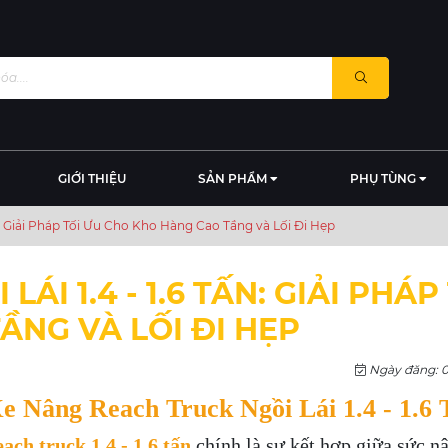
GIỚI THIỆU
SẢN PHẨM
PHỤ TÙNG
ấn: Giải Pháp Tối Ưu Cho Kho Hàng Cao Tầng và Lối Đi Hẹp
ÁI 1.4 - 1.6 TẤN: GIẢI PHÁP
ẦNG VÀ LỐI ĐI HẸP
Ngày đăng: 0
e Nâng Reach Truck Ngồi Lái 1.4 - 1.6 
each truck 1.4 - 1.6 tấn
chính là sự kết hợp giữa sức n