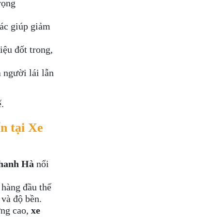
rọng
xác giúp giảm
iệu đốt trong,
 người lái lẫn
.
n tại Xe
hanh Hà
nổi
 hàng đầu thế
 và độ bền.
ợng cao,
xe