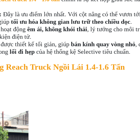
:
Đây là ưu điểm lớn nhất. Với cột nâng có thể vươn tớ
 giúp
tối ưu hóa không gian lưu trữ theo chiều dọc
.
 hoạt động
êm ái, không khói thải
, lý tưởng cho môi t
iện điện tử.
được thiết kế tối giản, giúp
bán kính quay vòng nhỏ
,
rong
lối đi hẹp
của hệ thống kệ Selective tiêu chuẩn.
g Reach Truck Ngồi Lái 1.4-1.6 Tấn