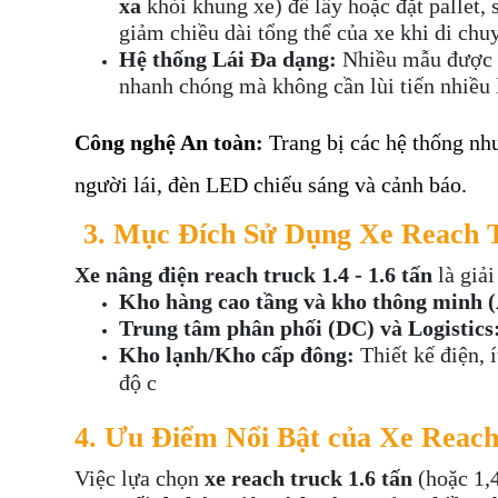
xa
khỏi khung xe) để lấy hoặc đặt pallet,
giảm chiều dài tổng thể của xe khi di chu
Hệ thống Lái Đa dạng:
Nhiều mẫu được tr
nhanh chóng mà không cần lùi tiến nhiều 
Công nghệ An toàn:
Trang bị các hệ thống n
người lái, đèn LED chiếu sáng và cảnh báo
.
3. Mục Đích Sử Dụng Xe Reach T
Xe nâng điện reach truck 1.4 - 1.6 tấn
là giả
Kho hàng cao tầng và kho thông minh 
Trung tâm phân phối (DC) và Logistics
Kho lạnh/Kho cấp đông:
Thiết kế điện, 
độ c
4. Ưu Điểm Nổi Bật của Xe Reach
Việc lựa chọn
xe reach truck 1.6 tấn
(hoặc 1,4