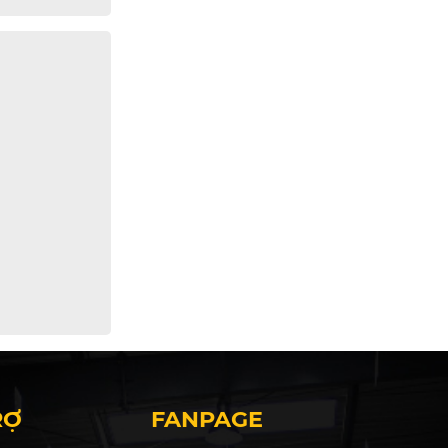
RỢ
FANPAGE