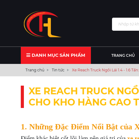
DANH MỤC SẢN PHẨM
TRANG CHỦ
Trang chủ
Tin tức
Xe Reach Truck Ngồi Lái 1.4 - 1.6 T
XE REACH TRUCK NGỒI L
CHO KHO HÀNG CAO T
1. Những Đặc Điểm Nổi Bật của X
Điểm khác biệt cốt lõi làm nên giá trị của
xe r