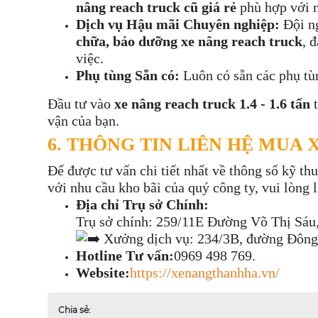
nâng reach truck cũ giá rẻ
phù hợp với n
Dịch vụ Hậu mãi Chuyên nghiệp:
Đội ng
chữa, bảo dưỡng xe nâng reach truck
, 
việc.
Phụ tùng Sẵn có:
Luôn có sẵn các phụ tùn
Đầu tư vào
xe nâng reach truck 1.4 - 1.6 tấn
t
vận của bạn.
6. THÔNG TIN LIÊN HỆ MUA X
Để được tư vấn chi tiết nhất về thông số kỹ thu
với nhu cầu kho bãi của quý công ty, vui lòng l
Địa chỉ Trụ sở Chính:
Trụ sở chính: 259/11E Đường Võ Thị Sáu
Xưởng dịch vụ: 234/3B, đường Đông
Hotline Tư vấn:
0969 498 769.
Website:
https://xenangthanhha.vn/
Chia sẻ: