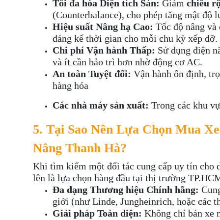
Tối đa hóa Diện tích Sàn:
Giảm
chiều rộ
(Counterbalance), cho phép tăng mật độ l
Hiệu suất Nâng hạ Cao:
Tốc độ nâng và 
đáng kể thời gian cho mỗi chu kỳ xếp dỡ.
Chi phí Vận hành Thấp:
Sử dụng điện nă
và ít cần bảo trì hơn nhờ động cơ AC.
An toàn Tuyệt đối:
Vận hành ổn định, trọn
hàng hóa
Các nhà máy sản xuất:
Trong các khu vực
5. Tại Sao Nên Lựa Chọn Mua Xe 
Nâng Thanh Hà?
Khi tìm kiếm một đối tác cung cấp uy tín cho
lên là lựa chọn hàng đầu tại thị trường TP.H
Đa dạng Thương hiệu Chính hãng:
Cung
giới (như Linde, Jungheinrich, hoặc các t
Giải pháp Toàn diện:
Không chỉ bán xe m