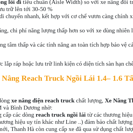
ng lối đi
tiêu chuẩn (Aisle Width) so với xe nâng đối t
ưu trữ lên tới 30-50 %
di chuyển nhanh, kết hợp với cơ chế vươn càng chính 
ng, chi phí năng lượng thấp hơn so với xe dùng nhiên l
g tâm thấp và các tính năng an toàn tích hợp bảo vệ cả
 lắp ráp hoặc lưu trữ linh kiện có diện tích sàn hạn chế
Nâng Reach Truck Ngồi Lái 1.4– 1.6 Tấ
 dòng
xe nâng điện reach truck
chất lượng,
Xe Nâng T
CM và Bình Dương nhờ:
 cấp các dòng
reach truck ngồi lái
từ các thương hiệu
hương hiệu uy tín khác như Line ..) đảm bảo chất lượng
ới, Thanh Hà còn cung cấp xe đã qua sử dụng chất lư