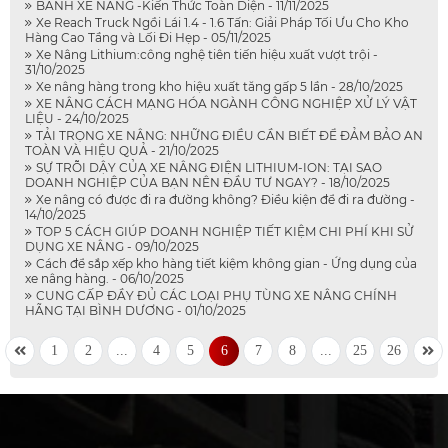
BÁNH XE NÂNG -Kiến Thức Toàn Diện - 11/11/2025
Xe Reach Truck Ngồi Lái 1.4 - 1.6 Tấn: Giải Pháp Tối Ưu Cho Kho
Hàng Cao Tầng và Lối Đi Hẹp - 05/11/2025
Xe Nâng Lithium:công nghệ tiên tiến hiệu xuất vượt trội -
31/10/2025
Xe nâng hàng trong kho hiệu xuất tăng gấp 5 lần - 28/10/2025
XE NÂNG CÁCH MẠNG HÓA NGÀNH CÔNG NGHIỆP XỬ LÝ VẬT
LIỆU - 24/10/2025
TẢI TRỌNG XE NÂNG: NHỮNG ĐIỀU CẦN BIẾT ĐỂ ĐẢM BẢO AN
TOÀN VÀ HIỆU QUẢ - 21/10/2025
SỰ TRỖI DẬY CỦA XE NÂNG ĐIỆN LITHIUM-ION: TẠI SAO
DOANH NGHIỆP CỦA BẠN NÊN ĐẦU TƯ NGAY? - 18/10/2025
Xe nâng có được đi ra đường không? Điều kiện để đi ra đường -
14/10/2025
TOP 5 CÁCH GIÚP DOANH NGHIỆP TIẾT KIỆM CHI PHÍ KHI SỬ
DỤNG XE NÂNG - 09/10/2025
Cách để sắp xếp kho hàng tiết kiệm không gian - Ứng dụng của
xe nâng hàng. - 06/10/2025
CUNG CẤP ĐẦY ĐỦ CÁC LOẠI PHỤ TÙNG XE NÂNG CHÍNH
HÃNG TẠI BÌNH DƯƠNG - 01/10/2025
1
2
...
4
5
6
7
8
...
25
26