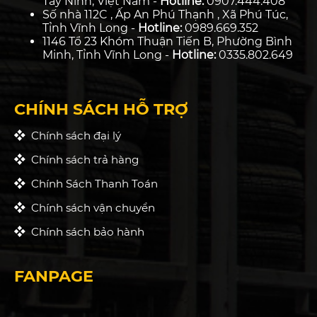
Tây Ninh, Việt Nam -
Hotline:
0907.444.408
Số nhà 112C , Ấp An Phú Thạnh , Xã Phú Túc,
Tỉnh Vĩnh Long -
Hotline:
0989.669.352
1146 Tổ 23 Khóm Thuận Tiến B, Phường Bình
Minh, Tỉnh Vĩnh Long -
Hotline:
0335.802.649
CHÍNH SÁCH HỖ TRỢ
Chính sách đại lý
Chính sách trả hàng
Chính Sách Thanh Toán
Chính sách vận chuyển
Chính sách bảo hành
FANPAGE