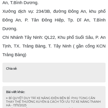
An, T.Bình Dương.
Xưởng dịch vụ: 234/3B, đường Đông An, khu phố
Đông An, P. Tân Đông Hiệp, Tp. Dĩ An, T.Bình
Dương.
Chi Nhánh Tây Ninh: QL22, Khu phố Suối Sâu, P. An
Tịnh, TX. Trảng Bàng, T. Tây Ninh ( gần cổng KCN
Trảng Bàng)
Chia sẻ:
Bài viết khác:
BÍ QUYẾT DUY TRÌ XE NÂNG ĐIỆN BỀN BỈ: PHỤ TÙNG CẦN
THAY THẾ THƯỜNG XUYÊN & CÁCH TỐI ƯU TỪ XE NÂNG ThANH
HÀ - 17/11/2025