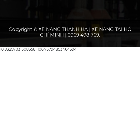
Copyright © XE NÂNG THANH HÀ | XE NÂNG TẠI HỒ
CHÍ MINH | 0969 498 769.
10.93297031508358, 106.75794853464394