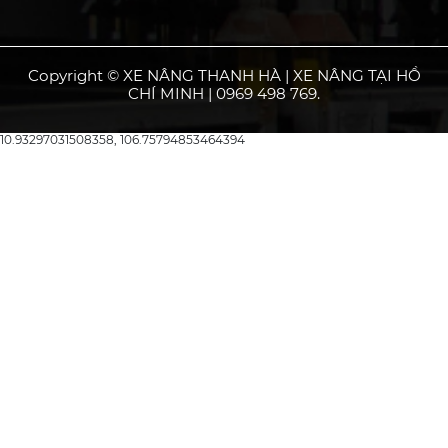
Copyright © XE NÂNG THANH HÀ | XE NÂNG TẠI HỒ
CHÍ MINH | 0969 498 769.
10.93297031508358, 106.75794853464394