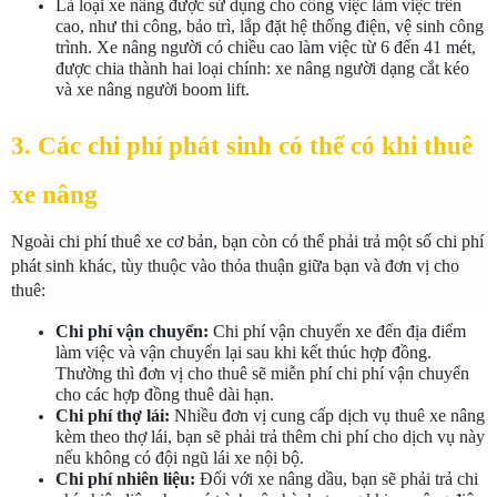
Là loại xe nâng được sử dụng cho công việc làm việc trên 
cao, như thi công, bảo trì, lắp đặt hệ thống điện, vệ sinh công 
trình. Xe nâng người có chiều cao làm việc từ 6 đến 41 mét, 
được chia thành hai loại chính: xe nâng người dạng cắt kéo 
và xe nâng người boom lift.
3. Các chi phí phát sinh có thể có khi thuê 
xe nâng
Ngoài chi phí thuê xe cơ bản, bạn còn có thể phải trả một số chi phí 
phát sinh khác, tùy thuộc vào thỏa thuận giữa bạn và đơn vị cho 
thuê:
Chi phí vận chuyển:
 Chi phí vận chuyển xe đến địa điểm 
làm việc và vận chuyển lại sau khi kết thúc hợp đồng. 
Thường thì đơn vị cho thuê sẽ miễn phí chi phí vận chuyển 
cho các hợp đồng thuê dài hạn.
Chi phí thợ lái:
 Nhiều đơn vị cung cấp dịch vụ thuê xe nâng 
kèm theo thợ lái, bạn sẽ phải trả thêm chi phí cho dịch vụ này 
nếu không có đội ngũ lái xe nội bộ.
Chi phí nhiên liệu:
 Đối với xe nâng dầu, bạn sẽ phải trả chi 