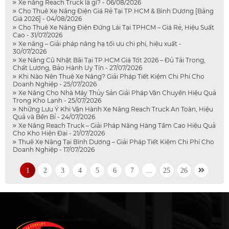
Xe nâng Reach Truck là gì? - 06/08/2026
Cho Thuê Xe Nâng Điện Giá Rẻ Tại TP.HCM & Bình Dương [Bảng
Giá 2026] - 04/08/2026
Cho Thuê Xe Nâng Điện Đứng Lái Tại TPHCM – Giá Rẻ, Hiệu Suất
Cao - 31/07/2026
Xe nâng – Giải pháp nâng hạ tối ưu chi phí, hiệu xuất -
30/07/2026
Xe Nâng Cũ Nhật Bãi Tại TP.HCM Giá Tốt 2026 – Đủ Tải Trọng,
Chất Lượng, Bảo Hành Uy Tín - 27/07/2026
Khi Nào Nên Thuê Xe Nâng? Giải Pháp Tiết Kiệm Chi Phí Cho
Doanh Nghiệp - 25/07/2026
Xe Nâng Cho Nhà Máy Thủy Sản Giải Pháp Vận Chuyển Hiệu Quả
Trong Kho Lạnh - 25/07/2026
Những Lưu Ý Khi Vận Hành Xe Nâng Reach Truck An Toàn, Hiệu
Quả và Bền Bỉ - 24/07/2026
Xe Nâng Reach Truck – Giải Pháp Nâng Hàng Tầm Cao Hiệu Quả
Cho Kho Hiện Đại - 21/07/2026
Thuê Xe Nâng Tại Bình Dương – Giải Pháp Tiết Kiệm Chi Phí Cho
Doanh Nghiệp - 17/07/2026
1
2
3
4
5
6
7
...
25
26