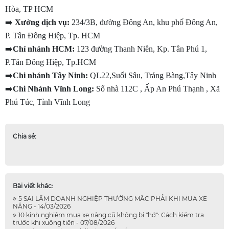
Hòa, TP HCM
➡️
 Xưởng dịch vụ:
 234/3B, đường Đông An, khu phố Đông An, 
P. Tân Đông Hiệp, Tp. HCM
➡️
Chí nhánh HCM:
 123 đường Thanh Niên, Kp. Tân Phú 1, 
P.Tân Đông Hiệp, Tp.HCM
➡️
Chi nhánh Tây Ninh:
 QL22,Suối Sâu, Trảng Bàng,Tây Ninh
➡️
Chi Nhánh Vĩnh Long:
 Số nhà 112C , Ấp An Phú Thạnh , Xã 
Phú Túc, Tỉnh Vĩnh Long
Chia sẻ:
Bài viết khác:
5 SAI LẦM DOANH NGHIỆP THƯỜNG MẮC PHẢI KHI MUA XE
NÂNG - 14/03/2026
10 kinh nghiệm mua xe nâng cũ không bị "hớ": Cách kiểm tra
trước khi xuống tiền - 07/08/2026