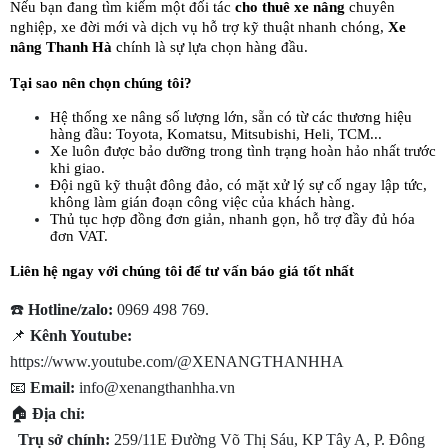
Nếu bạn đang tìm kiếm một đối tác 
cho thuê xe nâng
 chuyên 
nghiệp, xe đời mới và dịch vụ hỗ trợ kỹ thuật nhanh chóng, 
Xe 
nâng Thanh Hà
 chính là sự lựa chọn hàng đầu.
Tại sao nên chọn chúng tôi?
Hệ thống xe nâng số lượng lớn, sẵn có từ các thương hiệu 
hàng đầu: Toyota, Komatsu, Mitsubishi, Heli, TCM...
Xe luôn được bảo dưỡng trong tình trạng hoàn hảo nhất trước 
khi giao.
Đội ngũ kỹ thuật đông đảo, có mặt xử lý sự cố ngay lập tức, 
không làm gián đoạn công việc của khách hàng.
Thủ tục hợp đồng đơn giản, nhanh gọn, hỗ trợ đầy đủ hóa 
đơn VAT.
Liên hệ ngay với chúng tôi để tư vấn báo giá tốt nhất
☎️ 
Hotline/zalo:
 0969 498 769.
📌 
Kênh Youtube:
https://www.youtube.com/@XENANGTHANHHA
📧 
Email:
 info@xenangthanhha.vn
🏠 
Địa chỉ: 
Trụ sở chính:
 259/11E Đường Võ Thị Sáu, KP Tây A, P. Đông 