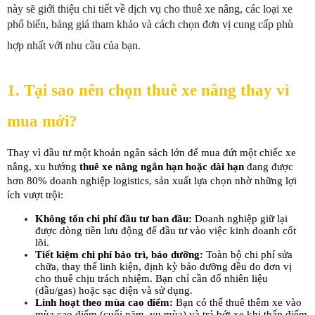
này sẽ giới thiệu chi tiết về dịch vụ cho thuê xe nâng, các loại xe 
phổ biến, bảng giá tham khảo và cách chọn đơn vị cung cấp phù 
hợp nhất với nhu cầu của bạn.
1. Tại sao nên chọn thuê xe nâng thay vì 
mua mới?
Thay vì đầu tư một khoản ngân sách lớn để mua đứt một chiếc xe 
nâng, xu hướng 
thuê xe nâng ngắn hạn hoặc dài hạn
 đang được 
hơn 80% doanh nghiệp logistics, sản xuất lựa chọn nhờ những lợi 
ích vượt trội:
Không tốn chi phí đầu tư ban đầu:
 Doanh nghiệp giữ lại 
được dòng tiền lưu động để đầu tư vào việc kinh doanh cốt 
lõi.
Tiết kiệm chi phí bảo trì, bảo dưỡng:
 Toàn bộ chi phí sửa 
chữa, thay thế linh kiện, định kỳ bảo dưỡng đều do đơn vị 
cho thuê chịu trách nhiệm. Bạn chỉ cần đổ nhiên liệu 
(dầu/gas) hoặc sạc điện và sử dụng.
Linh hoạt theo mùa cao điểm:
 Bạn có thể thuê thêm xe vào 
mùa cao điểm (cuối năm, vụ mùa) và trả bớt xe khi thấp điểm 