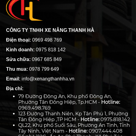
CÔNG TY TNHH XE NÂNG THANH HÀ
Điện thoại:
0969 498 769
Kinh doanh:
0975 818 142
Sửa chữa:
0967 685 849
Thu mua:
0978 799 649
Email:
info@xenangthanhha.vn
Địa chỉ:
79 Đường Đông An, Khu phố Đông An,
Phường Tân Đông Hiệp, Tp.HCM -
Hotline:
0969.498.769
123 Đường Thanh Niên, Kp Tân Phú 1, Phường
Tân Đông Hiệp ,TP HCM -
Hotline:
0975.818.142
QL22, Khu phố Suối Sâu, Phường An Tịnh, Tỉnh
Tây Ninh, Việt Nam -
Hotline:
0907.444.408