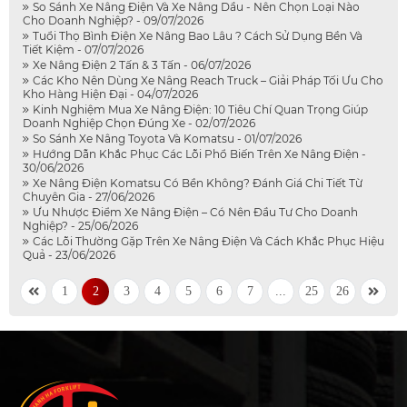
So Sánh Xe Nâng Điện Và Xe Nâng Dầu - Nên Chọn Loại Nào
Cho Doanh Nghiệp? - 09/07/2026
Tuổi Thọ Bình Điện Xe Nâng Bao Lâu ? Cách Sử Dụng Bền Và
Tiết Kiệm - 07/07/2026
Xe Nâng Điện 2 Tấn & 3 Tấn - 06/07/2026
Các Kho Nên Dùng Xe Nâng Reach Truck – Giải Pháp Tối Ưu Cho
Kho Hàng Hiện Đại - 04/07/2026
Kinh Nghiệm Mua Xe Nâng Điện: 10 Tiêu Chí Quan Trọng Giúp
Doanh Nghiệp Chọn Đúng Xe - 02/07/2026
So Sánh Xe Nâng Toyota Và Komatsu - 01/07/2026
Hướng Dẫn Khắc Phục Các Lỗi Phổ Biến Trên Xe Nâng Điện -
30/06/2026
Xe Nâng Điện Komatsu Có Bền Không? Đánh Giá Chi Tiết Từ
Chuyên Gia - 27/06/2026
Ưu Nhược Điểm Xe Nâng Điện – Có Nên Đầu Tư Cho Doanh
Nghiệp? - 25/06/2026
Các Lỗi Thường Gặp Trên Xe Nâng Điện Và Cách Khắc Phục Hiệu
Quả - 23/06/2026
1
2
3
4
5
6
7
...
25
26