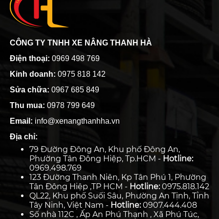
CÔNG TY TNHH XE NÂNG THANH HÀ
Điện thoại:
0969 498 769
Kinh doanh:
0975 818 142
Sửa chữa:
0967 685 849
Thu mua:
0978 799 649
Email:
info@xenangthanhha.vn
Địa chỉ:
79 Đường Đông An, Khu phố Đông An,
Phường Tân Đông Hiệp, Tp.HCM -
Hotline:
0969.498.769
123 Đường Thanh Niên, Kp Tân Phú 1, Phường
Tân Đông Hiệp ,TP HCM -
Hotline:
0975.818.142
QL22, Khu phố Suối Sâu, Phường An Tịnh, Tỉnh
Tây Ninh, Việt Nam -
Hotline:
0907.444.408
Số nhà 112C , Ấp An Phú Thạnh , Xã Phú Túc,