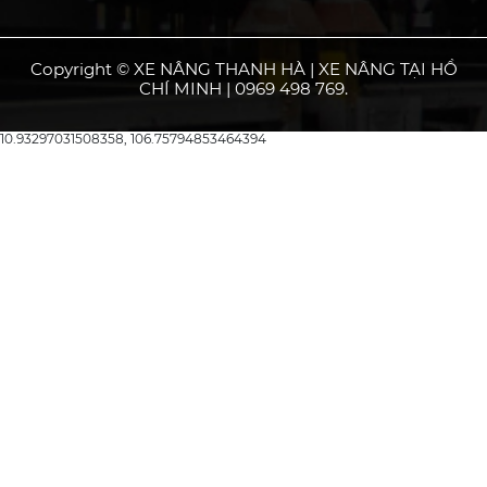
Copyright © XE NÂNG THANH HÀ | XE NÂNG TẠI HỒ
CHÍ MINH | 0969 498 769.
10.93297031508358, 106.75794853464394