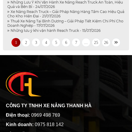
Những Lưu Ý Khi Vận Hành Xe Nâng Reach Truck An Toàn, Hiệu
Quả và Bền Bỉ - 24/07/2026
Xe Nâng Reach Truck – Giải Pháp Nâng Hàng Tầm Cao Hiệu Quả
Cho Kho Hiện Đại - 21/07/2026
Thuê Xe Nâng Tại Bình Dương – Giải Pháp Tiết Kiệm Chi Phí Cho
Doanh Nghiệp - 17/07/2026
Những lưu ý khi vận hành Reach Truck - 15/07/2026
1
2
3
4
5
6
7
...
25
26
CÔNG TY TNHH XE NÂNG THANH HÀ
Điện thoại:
0969 498 769
Kinh doanh:
0975 818 142