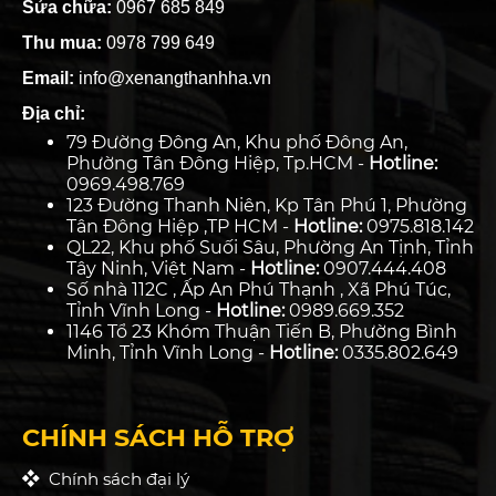
Sửa chữa:
0967 685 849
Thu mua:
0978 799 649
Email:
info@xenangthanhha.vn
Địa chỉ:
79 Đường Đông An, Khu phố Đông An,
Phường Tân Đông Hiệp, Tp.HCM -
Hotline:
0969.498.769
123 Đường Thanh Niên, Kp Tân Phú 1, Phường
Tân Đông Hiệp ,TP HCM -
Hotline:
0975.818.142
QL22, Khu phố Suối Sâu, Phường An Tịnh, Tỉnh
Tây Ninh, Việt Nam -
Hotline:
0907.444.408
Số nhà 112C , Ấp An Phú Thạnh , Xã Phú Túc,
Tỉnh Vĩnh Long -
Hotline:
0989.669.352
1146 Tổ 23 Khóm Thuận Tiến B, Phường Bình
Minh, Tỉnh Vĩnh Long -
Hotline:
0335.802.649
CHÍNH SÁCH HỖ TRỢ
Chính sách đại lý