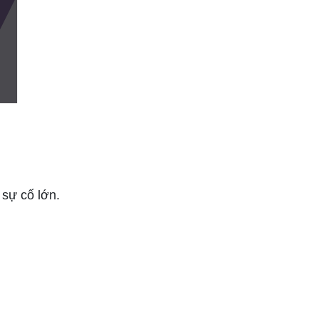
Kho Hiện Đại
 sự cố lớn.