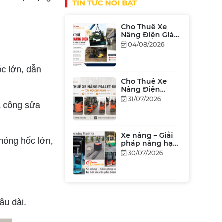
TIN TỨC NỔI BẬT
Cho Thuê Xe
Nâng Điện Giá
Rẻ Tại TP.HCM &
04/08/2026
Bình Dương
[Bảng Giá 2026]
óc lớn, dẫn
Cho Thuê Xe
Nâng Điện
Đứng Lái Tại
31/07/2026
à công sửa
TPHCM – Giá Rẻ,
Hiệu Suất Cao
Xe nâng – Giải
hỏng hốc lớn,
pháp nâng hạ
tối ưu chi phí,
30/07/2026
hiệu xuất
Xe Nâng Cũ
Nhật Bãi Tại
âu dài.
TP.HCM Giá Tốt
27/07/2026
2026 – Đủ Tải
Trọng, Chất