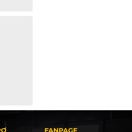
RỢ
FANPAGE