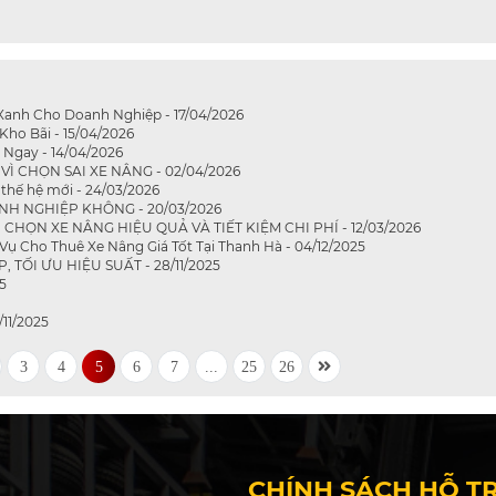
Xanh Cho Doanh Nghiệp - 17/04/2026
Kho Bãi - 15/04/2026
 Ngay - 14/04/2026
 CHỌN SAI XE NÂNG - 02/04/2026
thế hệ mới - 24/03/2026
NH NGHIỆP KHÔNG - 20/03/2026
ỌN XE NÂNG HIỆU QUẢ VÀ TIẾT KIỆM CHI PHÍ - 12/03/2026
ụ Cho Thuê Xe Nâng Giá Tốt Tại Thanh Hà - 04/12/2025
TỐI ƯU HIỆU SUẤT - 28/11/2025
5
/11/2025
3
4
5
6
7
...
25
26
CHÍNH SÁCH HỖ T