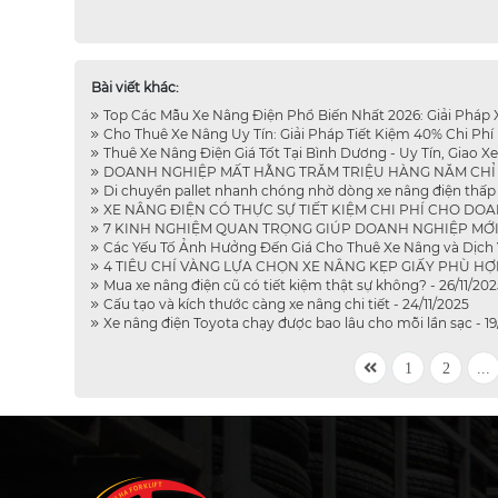
Bài viết khác:
Top Các Mẫu Xe Nâng Điện Phổ Biến Nhất 2026: Giải Pháp 
Cho Thuê Xe Nâng Uy Tín: Giải Pháp Tiết Kiệm 40% Chi Phí 
Thuê Xe Nâng Điện Giá Tốt Tại Bình Dương - Uy Tín, Giao Xe
DOANH NGHIỆP MẤT HẰNG TRĂM TRIỆU HÀNG NĂM CHỈ VÌ
Di chuyển pallet nhanh chóng nhờ dòng xe nâng điện thấp 
XE NÂNG ĐIỆN CÓ THỰC SỰ TIẾT KIỆM CHI PHÍ CHO DOA
7 KINH NGHIỆM QUAN TRỌNG GIÚP DOANH NGHIỆP MỚI CH
Các Yếu Tố Ảnh Hưởng Đến Giá Cho Thuê Xe Nâng và Dịch V
4 TIÊU CHÍ VÀNG LỰA CHỌN XE NÂNG KẸP GIẤY PHÙ HỢP, 
Mua xe nâng điện cũ có tiết kiệm thật sự không? - 26/11/202
Cấu tạo và kích thước càng xe nâng chi tiết - 24/11/2025
Xe nâng điện Toyota chạy được bao lâu cho mỗi lần sạc - 19
1
2
...