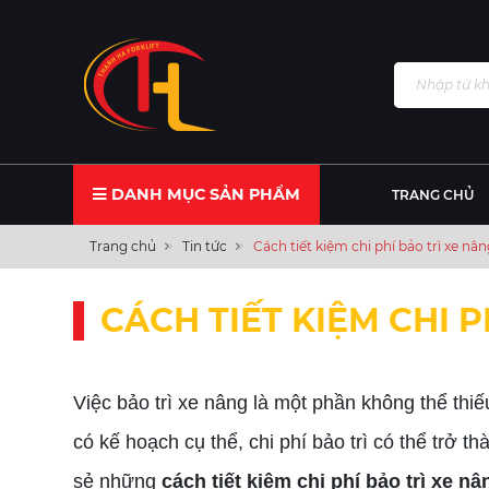
DANH MỤC SẢN PHẨM
TRANG CHỦ
Trang chủ
Tin tức
Cách tiết kiệm chi phí bảo trì xe nâ
CÁCH TIẾT KIỆM CHI 
Việc bảo trì xe nâng là một phần không thể thiế
có kế hoạch cụ thể, chi phí bảo trì có thể trở t
sẻ những
cách tiết kiệm chi phí bảo trì xe n