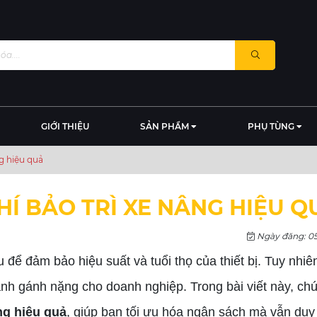
GIỚI THIỆU
SẢN PHẨM
PHỤ TÙNG
ng hiệu quả
PHÍ BẢO TRÌ XE NÂNG HIỆU Q
Ngày đăng: 05
u để đảm bảo hiệu suất và tuổi thọ của thiết bị. Tuy nhi
hành gánh nặng cho doanh nghiệp. Trong bài viết này, chú
âng hiệu quả
, giúp bạn tối ưu hóa ngân sách mà vẫn duy 