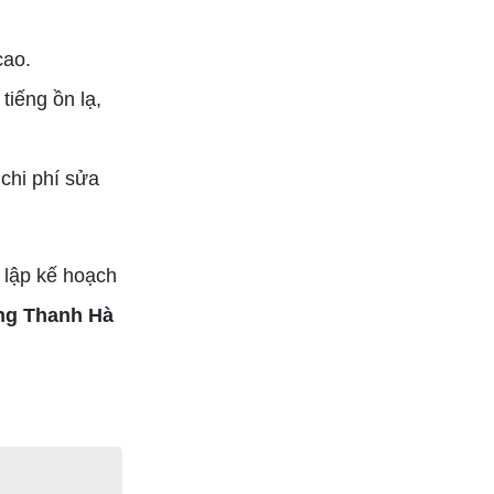
cao.
tiếng ồn lạ,
chi phí sửa
h lập kế hoạch
ng Thanh Hà