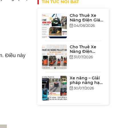
TIN TỨC NỔI BẬT
Cho Thuê Xe
Nâng Điện Giá
Rẻ Tại TP.HCM &
04/08/2026
Bình Dương
[Bảng Giá 2026]
Cho Thuê Xe
Nâng Điện
n. Điều này
Đứng Lái Tại
31/07/2026
TPHCM – Giá Rẻ,
Hiệu Suất Cao
Xe nâng – Giải
pháp nâng hạ
tối ưu chi phí,
30/07/2026
hiệu xuất
Xe Nâng Cũ
Nhật Bãi Tại
TP.HCM Giá Tốt
27/07/2026
2026 – Đủ Tải
Trọng, Chất