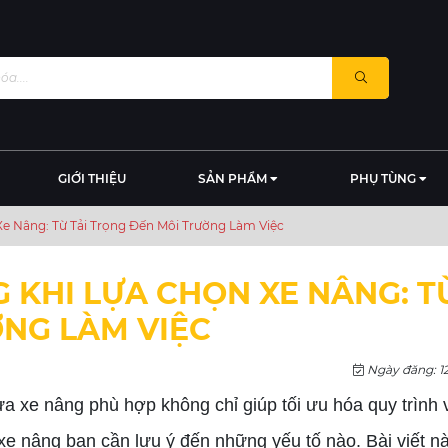
GIỚI THIỆU
SẢN PHẨM
PHỤ TÙNG
Xe Nâng: Từ Tải Trọng Đến Môi Trường Làm Việc
 KHI LỰA CHỌN XE NÂNG: TỪ
NG LÀM VIỆC
Ngày đăng: 1
lựa xe nâng phù hợp không chỉ giúp tối ưu hóa quy trìn
ư xe nâng bạn cần lưu ý đến những yếu tố nào. Bài viết n