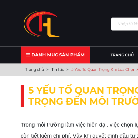
DANH MỤC SẢN PHẨM
TRANG CHỦ
Trang chủ
Tin tức
5 Yếu Tố Quan Trọng Khi Lựa Chọn 
5 YẾU TỐ QUAN TRỌNG
TRỌNG ĐẾN MÔI TRƯỜ
Trong môi trường làm việc hiện đại, việc chọn 
còn tiết kiệm chi phí. Vậy khi quyết định đầu t