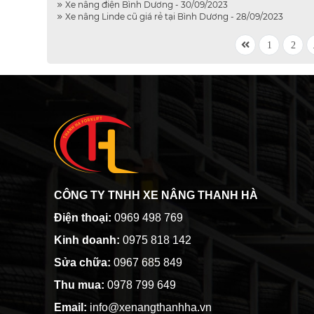
Xe nâng điện Bình Dương - 30/09/2023
Xe nâng Linde cũ giá rẻ tại Bình Dương - 28/09/2023
1
2
CÔNG TY TNHH XE NÂNG THANH HÀ
Điện thoại:
0969 498 769
Kinh doanh:
0975 818 142
Sửa chữa:
0967 685 849
Thu mua:
0978 799 649
Email:
info@xenangthanhha.vn