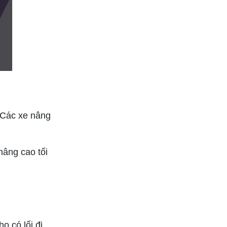
Kho Hiện Đại
 Các xe nâng
nâng cao tối
o có lối đi