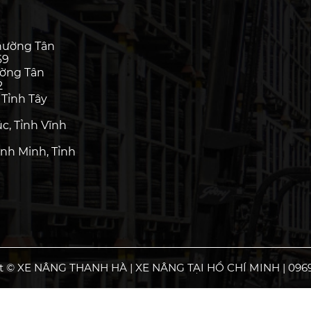
hường Tân
69
ường Tân
2
 Tỉnh Tây
c, Tỉnh Vĩnh
nh Minh, Tỉnh
t © XE NÂNG THANH HÀ | XE NÂNG TẠI HỒ CHÍ MINH | 0969