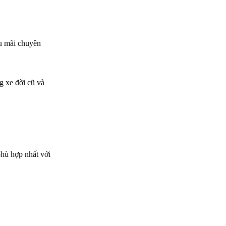
u mãi chuyên 
 xe đời cũ và 
hù hợp nhất với 