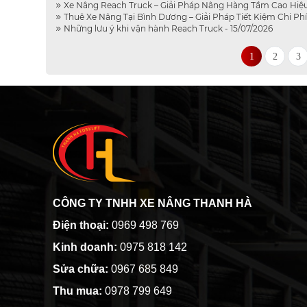
Xe Nâng Reach Truck – Giải Pháp Nâng Hàng Tầm Cao Hiệu 
Thuê Xe Nâng Tại Bình Dương – Giải Pháp Tiết Kiệm Chi Ph
Những lưu ý khi vận hành Reach Truck - 15/07/2026
1
2
3
CÔNG TY TNHH XE NÂNG THANH HÀ
Điện thoại:
0969 498 769
Kinh doanh:
0975 818 142
Sửa chữa:
0967 685 849
Thu mua:
0978 799 649