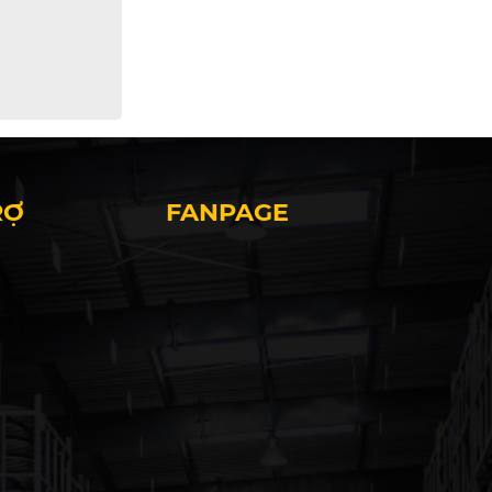
RỢ
FANPAGE