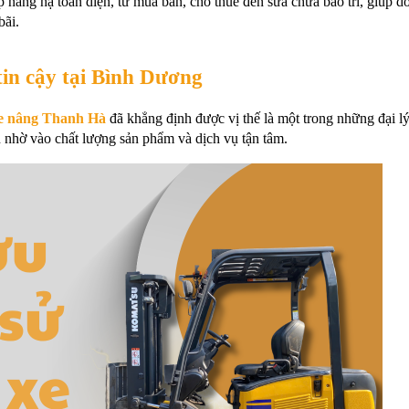
p nâng hạ toàn diện, từ mua bán, cho thuê đến sửa chữa bảo trì, giúp do
bãi.
tin cậy tại Bình Dương
e nâng Thanh Hà
 đã khẳng định được vị thế là một trong những đại lý
n nhờ vào chất lượng sản phẩm và dịch vụ tận tâm. 