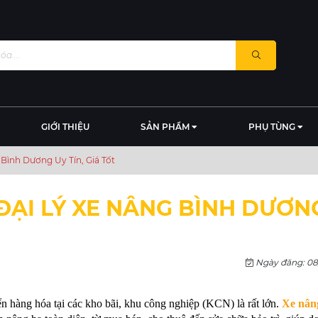
GIỚI THIỆU
SẢN PHẨM
PHỤ TÙNG
Bình Dương Uy Tín, Giá Tốt
ĐẠI LÝ XE NÂNG BÌNH DƯƠN
Ngày đăng: 08
hàng hóa tại các kho bãi, khu công nghiệp (KCN) là rất lớn. 
Xe nân