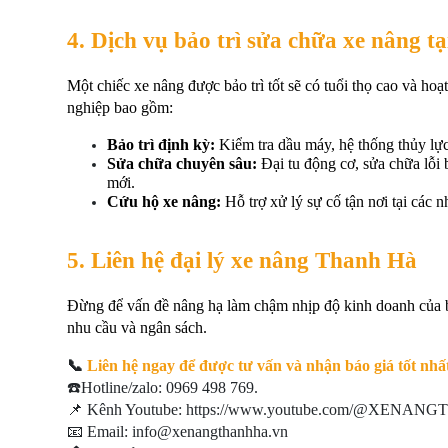
4. Dịch vụ bảo trì sửa chữa xe nâng 
Một chiếc xe nâng được bảo trì tốt sẽ có tuổi thọ cao và hoạ
nghiệp bao gồm:
Bảo trì định kỳ:
 Kiểm tra dầu máy, hệ thống thủy lực
Sửa chữa chuyên sâu:
 Đại tu động cơ, sửa chữa lỗi 
mới.
Cứu hộ xe nâng:
 Hỗ trợ xử lý sự cố tận nơi tại cá
5. Liên hệ đại lý xe nâng Thanh Hà
Đừng để vấn đề nâng hạ làm chậm nhịp độ kinh doanh của b
nhu cầu và ngân sách. 
📞
 Liên hệ ngay để được tư vấn và nhận báo giá tốt nhấ
☎️Hotline/zalo: 0969 498 769.
📌 Kênh Youtube: https://www.youtube.com/@XENA
📧 Email: info@xenangthanhha.vn