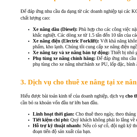
Để đáp ứng nhu cầu đa dạng từ các doanh nghiệp tại các 
chất lượng cao:
Xe nâng dầu (Diesel):
 Phù hợp cho các công việc nặn
khắc nghiệt. Các dòng xe từ 1.5 tấn đến 10 tấn của c
Xe nâng điện (Electric Forklift):
 Với khả năng không
phẩm, kho lạnh. Chúng tôi cung cấp xe nâng điện ngồi 
Xe nâng tay và xe nâng bán tự động:
 Thiết bị nhỏ 
Phụ tùng xe nâng chính hãng:
 Để đáp ứng nhu cầu 
phụ tùng cho xe nâng như:bánh xe PU, lốp đặc, bình ắc
3. Dịch vụ cho thuê xe nâng tại xe n
Hiểu được bài toán kinh tế của doanh nghiệp, dịch vụ 
cho t
cần bỏ ra khoản vốn đầu tư lớn ban đầu.
Linh hoạt thời gian:
 Cho thuê theo ngày, theo tháng
Tiết kiệm chi phí:
 Quý khách không phải lo lắng về c
Hỗ trợ kỹ thuật nhanh:
 Nếu có sự cố, đội ngũ kỹ t
đoạn tiến độ sản xuất của bạn.