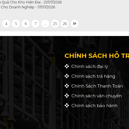
Quả Cho Kho Hiện Đại - 21/07/2026
í Cho Doanh Nghiệp - 17/07/2026
4
5
6
7
...
25
26
CHÍNH SÁCH HỖ T
Chính sách đại lý
Chính sách trả hàng
Chính Sách Thanh Toán
Chính sách vận chuyển
Chính sách bảo hành