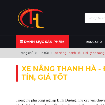
DANH MỤC SẢN PHẨM
TRANG CHỦ
Trang chủ
Tin tức
Xe Nâng Thanh Hà - Đại Lý Xe Nâng 
XE NÂNG THANH HÀ - 
TÍN, GIÁ TỐT
Trong thủ phủ công nghiệp Bình Dương, nhu cầu vận chuyển 