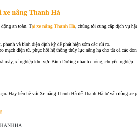
tại xe nâng Thanh Hà
t động an toàn. T
ại 
xe nâng Thanh Hà
, chúng tôi cung cấp dịch vụ hậ
, phanh và bình điện định kỳ để phát hiện sớm các rủi ro.
bo mạch điện tử, phục hồi hệ thống thủy lực nâng hạ cho tất cả các dòng
c nhà máy, xí nghiệp khu vực Bình Dương nhanh chóng, chuyên nghiệp.
ạn. Hãy liên hệ với 
Xe nâng Thanh Hà
 để Thanh Hà tư vấn dòng xe p
t!
NGTHANHHA