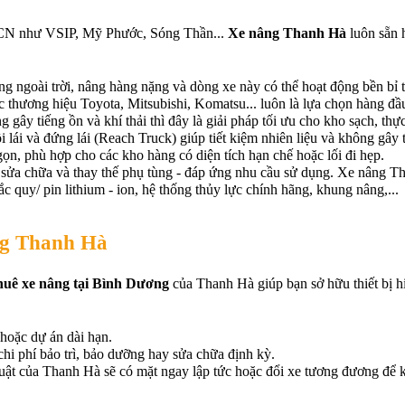
KCN như VSIP, Mỹ Phước, Sóng Thần... 
Xe nâng Thanh Hà
 luôn sẵn 
g ngoài trời, nâng hàng nặng và dòng xe này có thể hoạt động bền bỉ t
ác thương hiệu Toyota, Mitsubishi, Komatsu... luôn là lựa chọn hàng đầ
 gây tiếng ồn và khí thải thì đây là giải pháp tối ưu cho kho sạch, thự
lái và đứng lái (Reach Truck) giúp tiết kiệm nhiên liệu và không gây 
gọn, phù hợp cho các kho hàng có diện tích hạn chế hoặc lối đi hẹp.
sửa chữa và thay thế phụ tùng - đáp ứng nhu cầu sử dụng. Xe nâng T
 quy/ pin lithium - ion, hệ thống thủy lực chính hãng, khung nâng,...
âng Thanh Hà
huê xe nâng tại Bình Dương
 của Thanh Hà giúp bạn sở hữu thiết bị h
 hoặc dự án dài hạn.
hi phí bảo trì, bảo dưỡng hay sửa chữa định kỳ.
huật của Thanh Hà sẽ có mặt ngay lập tức hoặc đổi xe tương đương để 