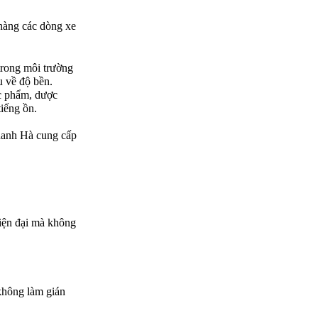
hàng các dòng xe 
rong môi trường 
u về độ bền.
c phẩm, dược 
tiếng ồn.
hanh Hà cung cấp 
iện đại mà không 
không làm gián 