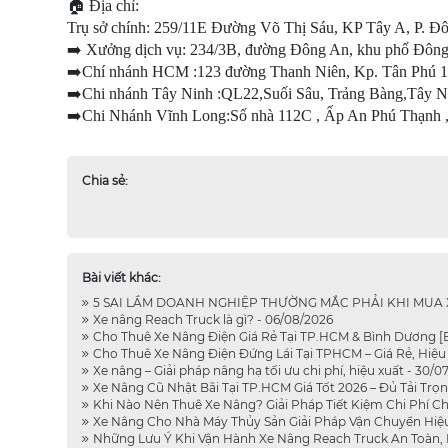
🏠 Địa chỉ:
Trụ sở chính: 259/11E Đường Võ Thị Sáu, KP Tây A, P. 
➡️ Xưởng dịch vụ: 234/3B, đường Đông An, khu phố Đôn
➡️Chí nhánh HCM :123 đường Thanh Niên, Kp. Tân Phú 
➡️Chi nhánh Tây Ninh :QL22,Suối Sâu, Trảng Bàng,Tây N
➡️Chi Nhánh Vĩnh Long:Số nhà 112C , Ấp An Phú Thạnh ,
Chia sẻ:
Bài viết khác:
5 SAI LẦM DOANH NGHIỆP THƯỜNG MẮC PHẢI KHI MUA XE
Xe nâng Reach Truck là gì? - 06/08/2026
Cho Thuê Xe Nâng Điện Giá Rẻ Tại TP.HCM & Bình Dương [B
Cho Thuê Xe Nâng Điện Đứng Lái Tại TPHCM – Giá Rẻ, Hiệu 
Xe nâng – Giải pháp nâng hạ tối ưu chi phí, hiệu xuất - 30/0
Xe Nâng Cũ Nhật Bãi Tại TP.HCM Giá Tốt 2026 – Đủ Tải Trọn
Khi Nào Nên Thuê Xe Nâng? Giải Pháp Tiết Kiệm Chi Phí C
Xe Nâng Cho Nhà Máy Thủy Sản Giải Pháp Vận Chuyển Hiệu
Những Lưu Ý Khi Vận Hành Xe Nâng Reach Truck An Toàn, H