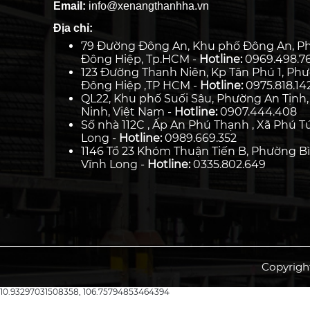
Email:
info@xenangthanhha.vn
Địa chỉ:
79 Đường Đông An, Khu phố Đông An, P
Đông Hiệp, Tp.HCM -
Hotline:
0969.498.7
123 Đường Thanh Niên, Kp Tân Phú 1, Ph
Đông Hiệp ,TP HCM -
Hotline:
0975.818.14
QL22, Khu phố Suối Sâu, Phường An Tịnh,
Ninh, Việt Nam -
Hotline:
0907.444.408
Số nhà 112C , Ấp An Phú Thạnh , Xã Phú Tú
Long -
Hotline:
0989.669.352
1146 Tổ 23 Khóm Thuận Tiến B, Phường Bì
Vĩnh Long -
Hotline:
0335.802.649
Copyrigh
10.93297031508358, 106.75794853464394