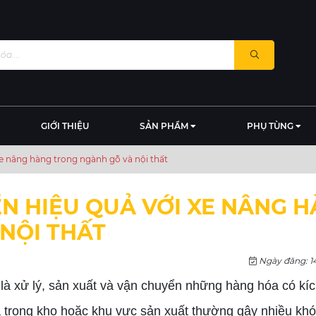
GIỚI THIỆU
SẢN PHẨM
PHỤ TÙNG
xe nâng hàng trong ngành gỗ và nội thất
ỂN HIỆU QUẢ VỚI XE NÂNG 
NỘI THẤT
Ngày đăng: 1
 là xử lý, sản xuất và vận chuyển những hàng hóa có kíc
 trong kho hoặc khu vực sản xuất thường gây nhiều khó