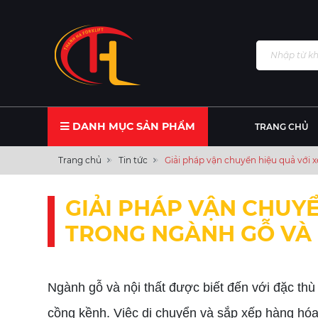
DANH MỤC SẢN PHẨM
TRANG CHỦ
Trang chủ
Tin tức
Giải pháp vận chuyển hiệu quả với 
GIẢI PHÁP VẬN CHUY
TRONG NGÀNH GỖ VÀ 
Ngành gỗ và nội thất được biết đến với đặc thù
cồng kềnh. Việc di chuyển và sắp xếp hàng hóa