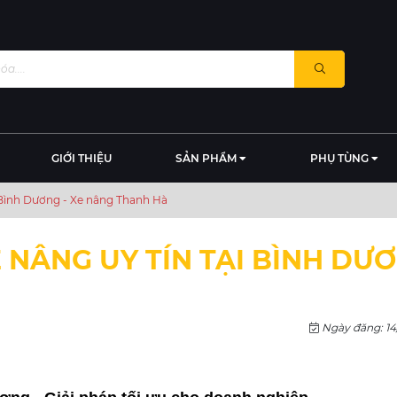
GIỚI THIỆU
SẢN PHẨM
PHỤ TÙNG
i Bình Dương - Xe nâng Thanh Hà
 NÂNG UY TÍN TẠI BÌNH DƯƠ
Ngày đăng: 14