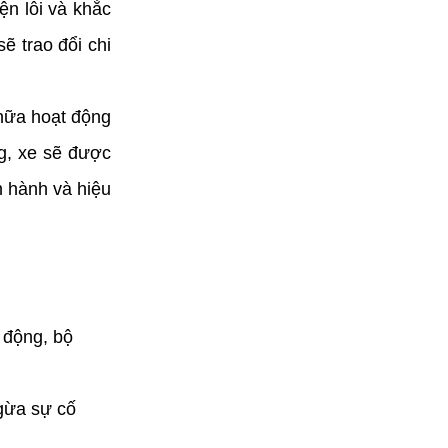
ện lỗi và khắc 
 trao đổi chi 
hữa hoạt động 
g, xe sẽ được 
 hành và hiệu 
động, bộ 
gừa sự cố 