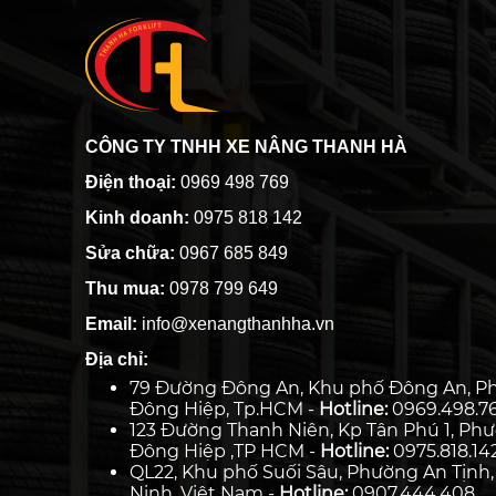
CÔNG TY TNHH XE NÂNG THANH HÀ
Điện thoại:
0969 498 769
Kinh doanh:
0975 818 142
Sửa chữa:
0967 685 849
Thu mua:
0978 799 649
Email:
info@xenangthanhha.vn
Địa chỉ:
79 Đường Đông An, Khu phố Đông An, P
Đông Hiệp, Tp.HCM -
Hotline:
0969.498.7
123 Đường Thanh Niên, Kp Tân Phú 1, Ph
Đông Hiệp ,TP HCM -
Hotline:
0975.818.14
QL22, Khu phố Suối Sâu, Phường An Tịnh,
Ninh, Việt Nam -
Hotline:
0907.444.408