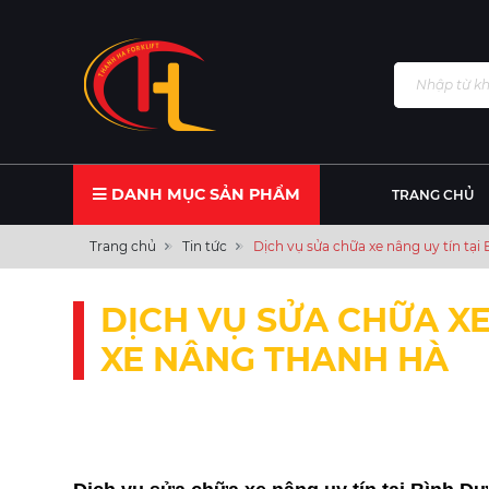
DANH MỤC SẢN PHẨM
TRANG CHỦ
Trang chủ
Tin tức
Dịch vụ sửa chữa xe nâng uy tín tạ
DỊCH VỤ SỬA CHỮA XE
XE NÂNG THANH HÀ