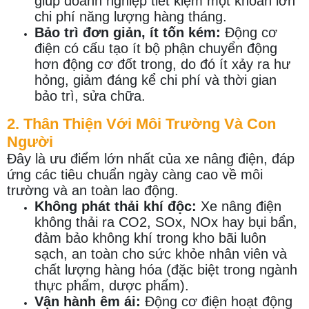
giúp doanh nghiệp tiết kiệm một khoản lớn
chi phí năng lượng hàng tháng.
Bảo trì đơn giản, ít tốn kém:
Động cơ
điện có cấu tạo ít bộ phận chuyển động
hơn động cơ đốt trong, do đó ít xảy ra hư
hỏng, giảm đáng kể chi phí và thời gian
bảo trì, sửa chữa.
2. Thân Thiện Với Môi Trường Và Con
Người
Đây là ưu điểm lớn nhất của xe nâng điện, đáp
ứng các tiêu chuẩn ngày càng cao về môi
trường và an toàn lao động.
Không phát thải khí độc:
Xe nâng điện
không thải ra CO2, SOx, NOx hay bụi bẩn,
đảm bảo không khí trong kho bãi luôn
sạch, an toàn cho sức khỏe nhân viên và
chất lượng hàng hóa (đặc biệt trong ngành
thực phẩm, dược phẩm).
Vận hành êm ái:
Động cơ điện hoạt động