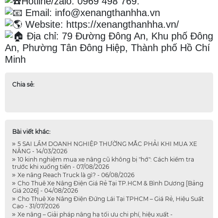
Hotline/zalo: 0969 498 769.
Email: info@xenangthanhha.vn
Website:
https://xenangthanhha.vn/
Địa chỉ: 79 Đường Đông An, Khu phố Đông
An, Phường Tân Đông Hiệp, Thành phố Hồ Chí
Minh
Chia sẻ:
Bài viết khác:
5 SAI LẦM DOANH NGHIỆP THƯỜNG MẮC PHẢI KHI MUA XE
NÂNG - 14/03/2026
10 kinh nghiệm mua xe nâng cũ không bị "hớ": Cách kiểm tra
trước khi xuống tiền - 07/08/2026
Xe nâng Reach Truck là gì? - 06/08/2026
Cho Thuê Xe Nâng Điện Giá Rẻ Tại TP.HCM & Bình Dương [Bảng
Giá 2026] - 04/08/2026
Cho Thuê Xe Nâng Điện Đứng Lái Tại TPHCM – Giá Rẻ, Hiệu Suất
Cao - 31/07/2026
Xe nâng – Giải pháp nâng hạ tối ưu chi phí, hiệu xuất -