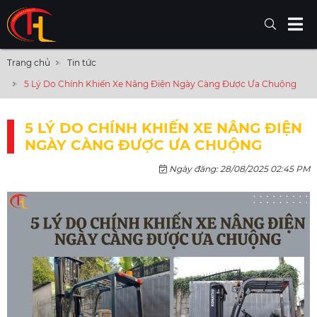
Trang chủ
Tin tức
5 Lý Do Chính Khiến Xe Nâng Điện Ngày Càng Được Ưa Chuộng
5 LÝ DO CHÍNH KHIẾN XE NÂNG ĐIỆN
NGÀY CÀNG ĐƯỢC ƯA CHUỘNG
Ngày đăng: 28/08/2025 02:45 PM