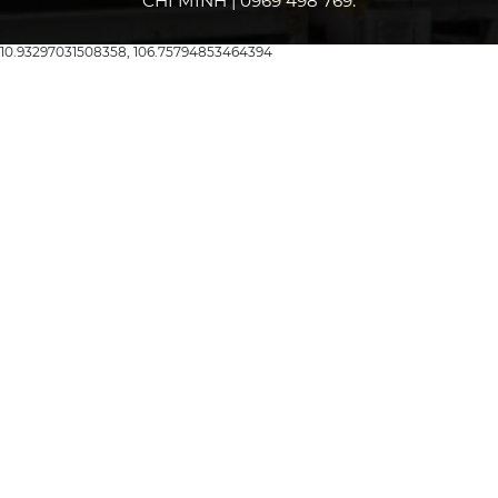
CHÍ MINH | 0969 498 769.
10.93297031508358, 106.75794853464394