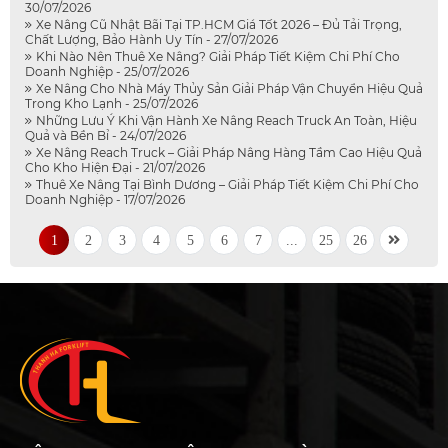
30/07/2026
Xe Nâng Cũ Nhật Bãi Tại TP.HCM Giá Tốt 2026 – Đủ Tải Trọng,
Chất Lượng, Bảo Hành Uy Tín - 27/07/2026
Khi Nào Nên Thuê Xe Nâng? Giải Pháp Tiết Kiệm Chi Phí Cho
Doanh Nghiệp - 25/07/2026
Xe Nâng Cho Nhà Máy Thủy Sản Giải Pháp Vận Chuyển Hiệu Quả
Trong Kho Lạnh - 25/07/2026
Những Lưu Ý Khi Vận Hành Xe Nâng Reach Truck An Toàn, Hiệu
Quả và Bền Bỉ - 24/07/2026
Xe Nâng Reach Truck – Giải Pháp Nâng Hàng Tầm Cao Hiệu Quả
Cho Kho Hiện Đại - 21/07/2026
Thuê Xe Nâng Tại Bình Dương – Giải Pháp Tiết Kiệm Chi Phí Cho
Doanh Nghiệp - 17/07/2026
1
2
3
4
5
6
7
...
25
26