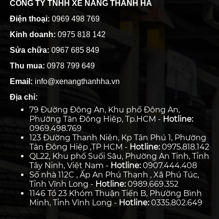
CÔNG TY TNHH XE NÂNG THANH HÀ
Điện thoại:
0969 498 769
Kinh doanh:
0975 818 142
Sửa chữa:
0967 685 849
Thu mua:
0978 799 649
Email:
info@xenangthanhha.vn
Địa chỉ:
79 Đường Đông An, Khu phố Đông An,
Phường Tân Đông Hiệp, Tp.HCM -
Hotline:
0969.498.769
123 Đường Thanh Niên, Kp Tân Phú 1, Phường
Tân Đông Hiệp ,TP HCM -
Hotline:
0975.818.142
QL22, Khu phố Suối Sâu, Phường An Tịnh, Tỉnh
Tây Ninh, Việt Nam -
Hotline:
0907.444.408
Số nhà 112C , Ấp An Phú Thạnh , Xã Phú Túc,
Tỉnh Vĩnh Long -
Hotline:
0989.669.352
1146 Tổ 23 Khóm Thuận Tiến B, Phường Bình
Minh, Tỉnh Vĩnh Long -
Hotline:
0335.802.649