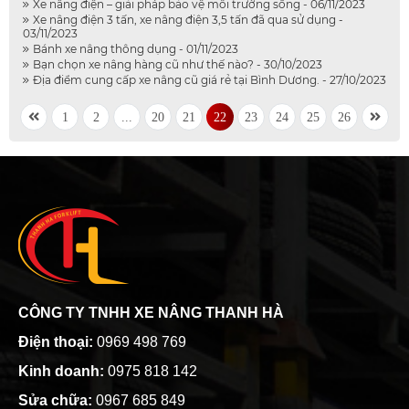
Xe nâng điện – giải pháp bảo vệ môi trường sống - 06/11/2023
Xe nâng điện 3 tấn, xe nâng điện 3,5 tấn đã qua sử dụng -
03/11/2023
Bánh xe nâng thông dụng - 01/11/2023
Bạn chọn xe nâng hàng cũ như thế nào? - 30/10/2023
Địa điểm cung cấp xe nâng cũ giá rẻ tại Bình Dương. - 27/10/2023
1
2
...
20
21
22
23
24
25
26
CÔNG TY TNHH XE NÂNG THANH HÀ
Điện thoại:
0969 498 769
Kinh doanh:
0975 818 142
Sửa chữa:
0967 685 849