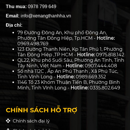
Thu mua:
0978 799 649
Email:
info@xenangthanhha.vn
Địa chỉ:
79 Đường Đông An, Khu phố Đông An,
Phường Tân Đông Hiệp, Tp.HCM -
Hotline:
0969.498.769
123 Đường Thanh Niên, Kp Tân Phú 1, Phường
Tân Đông Hiệp ,TP HCM -
Hotline:
0975.818.142
QL22, Khu phố Suối Sâu, Phường An Tịnh, Tỉnh
Tây Ninh, Việt Nam -
Hotline:
0907.444.408
Số nhà 112C , Ấp An Phú Thạnh , Xã Phú Túc,
Tỉnh Vĩnh Long -
Hotline:
0989.669.352
1146 Tổ 23 Khóm Thuận Tiến B, Phường Bình
Minh, Tỉnh Vĩnh Long -
Hotline:
0335.802.649
CHÍNH SÁCH HỖ TRỢ
Chính sách đại lý