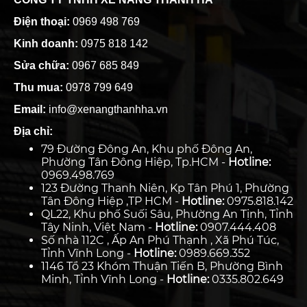
Điện thoại:
0969 498 769
Kinh doanh:
0975 818 142
Sửa chữa:
0967 685 849
Thu mua:
0978 799 649
Email:
info@xenangthanhha.vn
Địa chỉ:
79 Đường Đông An, Khu phố Đông An,
Phường Tân Đông Hiệp, Tp.HCM -
Hotline:
0969.498.769
123 Đường Thanh Niên, Kp Tân Phú 1, Phường
Tân Đông Hiệp ,TP HCM -
Hotline:
0975.818.142
QL22, Khu phố Suối Sâu, Phường An Tịnh, Tỉnh
Tây Ninh, Việt Nam -
Hotline:
0907.444.408
Số nhà 112C , Ấp An Phú Thạnh , Xã Phú Túc,
Tỉnh Vĩnh Long -
Hotline:
0989.669.352
1146 Tổ 23 Khóm Thuận Tiến B, Phường Bình
Minh, Tỉnh Vĩnh Long -
Hotline:
0335.802.649