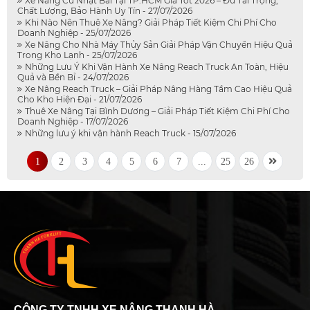
Xe Nâng Cũ Nhật Bãi Tại TP.HCM Giá Tốt 2026 – Đủ Tải Trọng,
Chất Lượng, Bảo Hành Uy Tín - 27/07/2026
Khi Nào Nên Thuê Xe Nâng? Giải Pháp Tiết Kiệm Chi Phí Cho
Doanh Nghiệp - 25/07/2026
Xe Nâng Cho Nhà Máy Thủy Sản Giải Pháp Vận Chuyển Hiệu Quả
Trong Kho Lạnh - 25/07/2026
Những Lưu Ý Khi Vận Hành Xe Nâng Reach Truck An Toàn, Hiệu
Quả và Bền Bỉ - 24/07/2026
Xe Nâng Reach Truck – Giải Pháp Nâng Hàng Tầm Cao Hiệu Quả
Cho Kho Hiện Đại - 21/07/2026
Thuê Xe Nâng Tại Bình Dương – Giải Pháp Tiết Kiệm Chi Phí Cho
Doanh Nghiệp - 17/07/2026
Những lưu ý khi vận hành Reach Truck - 15/07/2026
1
2
3
4
5
6
7
...
25
26
CÔNG TY TNHH XE NÂNG THANH HÀ