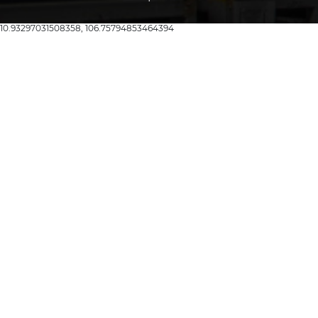
10.93297031508358, 106.75794853464394