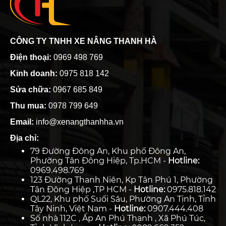
CÔNG TY TNHH XE NÂNG THANH HÀ
Điện thoại:
0969 498 769
Kinh doanh:
0975 818 142
Sửa chữa:
0967 685 849
Thu mua:
0978 799 649
Email:
info@xenangthanhha.vn
Địa chỉ:
79 Đường Đông An, Khu phố Đông An,
Phường Tân Đông Hiệp, Tp.HCM -
Hotline:
0969.498.769
123 Đường Thanh Niên, Kp Tân Phú 1, Phường
Tân Đông Hiệp ,TP HCM -
Hotline:
0975.818.142
QL22, Khu phố Suối Sâu, Phường An Tịnh, Tỉnh
Tây Ninh, Việt Nam -
Hotline:
0907.444.408
Số nhà 112C , Ấp An Phú Thạnh , Xã Phú Túc,