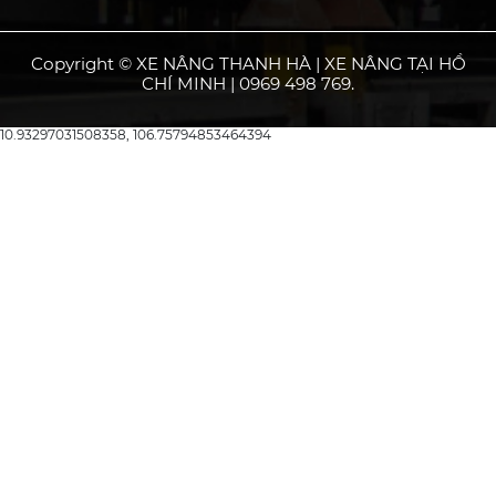
Copyright © XE NÂNG THANH HÀ | XE NÂNG TẠI HỒ
CHÍ MINH | 0969 498 769.
10.93297031508358, 106.75794853464394