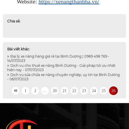
Website: 
https://xenangthanhha.vn/
Chia sẻ:
Bài viết khác:
Đại lý xe nâng hàng giá rẻ tại Bình Dương | 0969 498 769 -
14/07/2023
Dịch vụ cho thuê xe nâng Bình Dương - Giải pháp tối ưu nhất
hiện nay - 07/07/2023
Dịch vụ sửa chữa xe nâng chuyên nghiệp, uy tín tại Bình Dương
- 06/07/2023
1
2
...
20
21
22
23
24
25
26