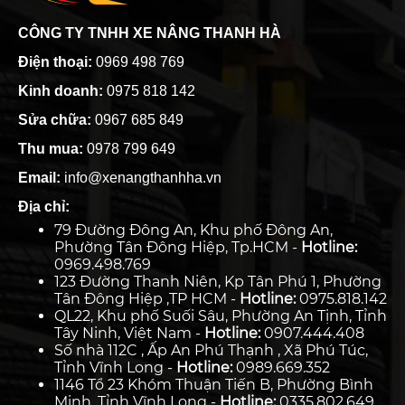
CÔNG TY TNHH XE NÂNG THANH HÀ
Điện thoại:
0969 498 769
Kinh doanh:
0975 818 142
Sửa chữa:
0967 685 849
Thu mua:
0978 799 649
Email:
info@xenangthanhha.vn
Địa chỉ:
79 Đường Đông An, Khu phố Đông An,
Phường Tân Đông Hiệp, Tp.HCM -
Hotline:
0969.498.769
123 Đường Thanh Niên, Kp Tân Phú 1, Phường
Tân Đông Hiệp ,TP HCM -
Hotline:
0975.818.142
QL22, Khu phố Suối Sâu, Phường An Tịnh, Tỉnh
Tây Ninh, Việt Nam -
Hotline:
0907.444.408
Số nhà 112C , Ấp An Phú Thạnh , Xã Phú Túc,
Tỉnh Vĩnh Long -
Hotline:
0989.669.352
1146 Tổ 23 Khóm Thuận Tiến B, Phường Bình
Minh, Tỉnh Vĩnh Long -
Hotline:
0335.802.649