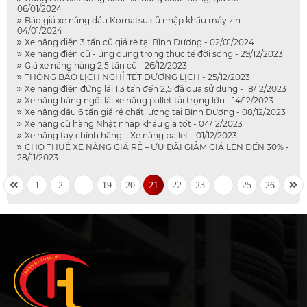
06/01/2024
Báo giá xe nâng dầu Komatsu cũ nhập khẩu máy zin -
04/01/2024
Xe nâng điện 3 tấn cũ giá rẻ tại Bình Dương - 02/01/2024
Xe nâng điện cũ - ứng dụng trong thực tế đời sống - 29/12/2023
Giá xe nâng hàng 2,5 tấn cũ - 26/12/2023
THÔNG BÁO LỊCH NGHỈ TẾT DƯƠNG LỊCH - 25/12/2023
Xe nâng điện đứng lái 1,3 tấn đến 2,5 đã qua sử dụng - 18/12/2023
Xe nâng hàng ngồi lái xe nâng pallet tải trọng lớn - 14/12/2023
Xe nâng dầu 6 tấn giá rẻ chất lượng tại Bình Dương - 08/12/2023
Xe nâng cũ hàng Nhật nhập khẩu giá tốt - 04/12/2023
Xe nâng tay chính hãng – Xe nâng pallet - 01/12/2023
CHO THUÊ XE NÂNG GIÁ RẺ – ƯU ĐÃI GIẢM GIÁ LÊN ĐẾN 30% -
28/11/2023
1
2
...
19
20
21
22
23
...
25
26