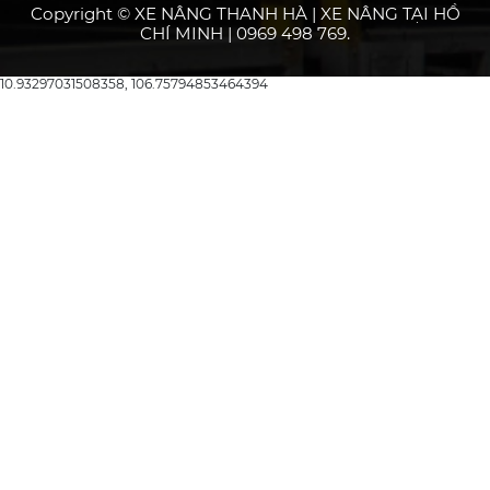
Copyright © XE NÂNG THANH HÀ | XE NÂNG TẠI HỒ
CHÍ MINH | 0969 498 769.
10.93297031508358, 106.75794853464394