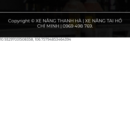
Copyright © XE NÂNG THANH HÀ | XE NÂNG TẠI HỒ
CHÍ MINH | 0969 498 769.
10.93297031508358, 106.75794853464394