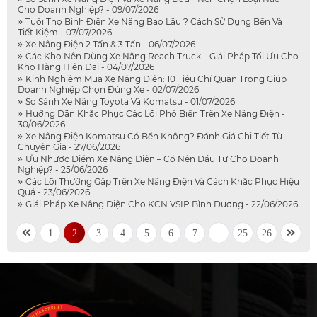
Cho Doanh Nghiệp? - 09/07/2026
Tuổi Thọ Bình Điện Xe Nâng Bao Lâu ? Cách Sử Dụng Bền Và
Tiết Kiệm - 07/07/2026
Xe Nâng Điện 2 Tấn & 3 Tấn - 06/07/2026
Các Kho Nên Dùng Xe Nâng Reach Truck – Giải Pháp Tối Ưu Cho
Kho Hàng Hiện Đại - 04/07/2026
Kinh Nghiệm Mua Xe Nâng Điện: 10 Tiêu Chí Quan Trọng Giúp
Doanh Nghiệp Chọn Đúng Xe - 02/07/2026
So Sánh Xe Nâng Toyota Và Komatsu - 01/07/2026
Hướng Dẫn Khắc Phục Các Lỗi Phổ Biến Trên Xe Nâng Điện -
30/06/2026
Xe Nâng Điện Komatsu Có Bền Không? Đánh Giá Chi Tiết Từ
Chuyên Gia - 27/06/2026
Ưu Nhược Điểm Xe Nâng Điện – Có Nên Đầu Tư Cho Doanh
Nghiệp? - 25/06/2026
Các Lỗi Thường Gặp Trên Xe Nâng Điện Và Cách Khắc Phục Hiệu
Quả - 23/06/2026
Giải Pháp Xe Nâng Điện Cho KCN VSIP Bình Dương - 22/06/2026
1
2
3
4
5
6
7
...
25
26