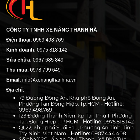
CÔNG TY TNHH XE NÂNG THANH HÀ
Điện thoại:
0969 498 769
Kinh doanh:
0975 818 142
Sửa chữa:
0967 685 849
Thu mua:
0978 799 649
Email:
info@xenangthanhha.vn
Địa chỉ:
79 Đường Đông An, Khu phố Đông An,
Phường Tân Đông Hiệp, Tp.HCM -
Hotline:
0969.498.769
123 Đường Thanh Niên, Kp Tân Phú 1, Phường
Tân Đông Hiệp ,TP HCM -
Hotline:
0975.818.142
QL22, Khu phố Suối Sâu, Phường An Tịnh, Tỉnh
Tây Ninh, Việt Nam -
Hotline:
0907.444.408
Số nhà 112C , Ấp An Phú Thạnh , Xã Phú Túc,